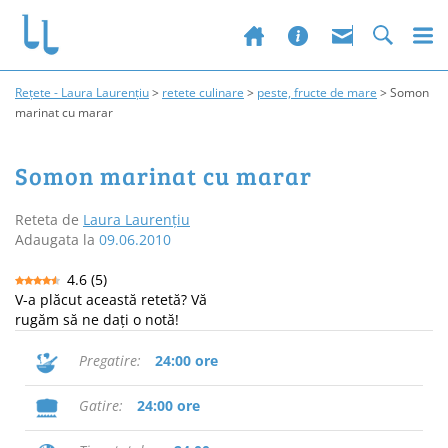
Rețete - Laura Laurențiu
>
retete culinare
>
peste, fructe de mare
>
Somon
marinat cu marar
Somon marinat cu marar
Reteta de
Laura Laurențiu
Adaugata la
09.06.2010
4.6
(
5
)
V-a plăcut această retetă? Vă
rugăm să ne dați o notă!
Pregatire
24:00 ore
Gatire
24:00 ore