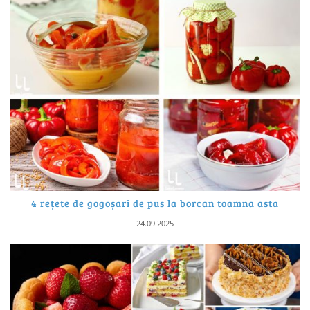
4 rețete de gogoșari de pus la borcan toamna asta
24.09.2025