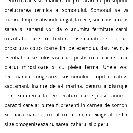
pentru ca aceasta maniera de preparare nu presupune
prelucrarea termica a somonului. Somonul se va
marina timp relativ indelungat, la rece, sucul de lamaie,
sarea si zaharul vor da o anumita fermitate carnii
(rezultatul are o textura asemanatoare cu un
prosciutto cotto foarte fin, de exemplu), dar, revin, e
esential sa se foloseasca un peste cu o carne roza,
placut mirositoare si cu pielea ferma. Unele voci
recomanda congelarea sosmonului timpd e cateva
saptamani, inainte de a-l marina, pentru a distruge,
prin expunerea la temperaturi foarte joase, anumiti
paraziti care ar putea fi prezenti in carnea de somon.
Se toaca mararul, cu tot cu tulpini, nu exagerat de fin,
si se omogenizeaza cu sarea, zaharul si piperul: