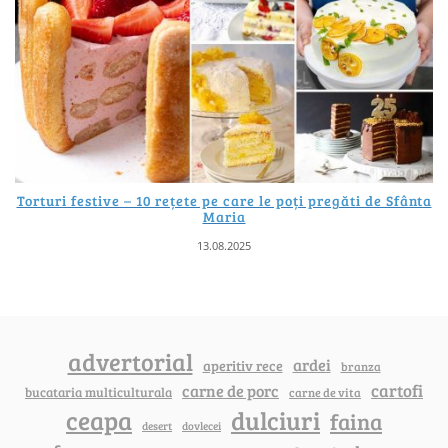
Torturi festive – 10 rețete pe care le poți pregăti de Sfânta
Maria
13.08.2025
advertorial
ardei
aperitiv rece
branza
cartofi
carne de porc
bucataria multiculturala
carne de vita
ceapa
dulciuri
faina
dovlecei
desert