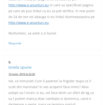
http://www.e-anunturi.eu
in care sa specificati pagina
pe care ati pus linkul ca eu sa pot verifica. In mai putin
de 24 de ore voi adauga si eu linkul dumneavoastra pe
http://www.e-anunturi.eu
.
Multumesc, sa aveti o zi buna!
Răspunde
Ionela
spune:
10 iunie, 2010 la 22:20
Vai, ce minunat! Cum il pastrezi la frigider dupa ce il
scoti din marinata? In vas acoperit fara nimic? Abia
astept sa-l incerc si eu, voi face dintr-un sfert de kg ca
sa-l putem manca doar sambata si duminica, cand e
dezlegare a peste, pana se termina postul!