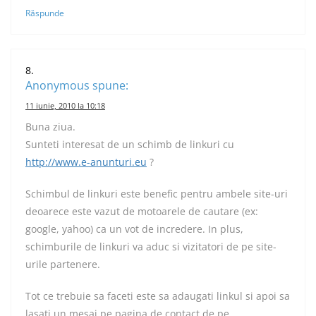
Răspunde
Anonymous
spune:
11 iunie, 2010 la 10:18
Buna ziua.
Sunteti interesat de un schimb de linkuri cu
http://www.e-anunturi.eu
?
Schimbul de linkuri este benefic pentru ambele site-uri
deoarece este vazut de motoarele de cautare (ex:
google, yahoo) ca un vot de incredere. In plus,
schimburile de linkuri va aduc si vizitatori de pe site-
urile partenere.
Tot ce trebuie sa faceti este sa adaugati linkul si apoi sa
lasati un mesaj pe pagina de contact de pe