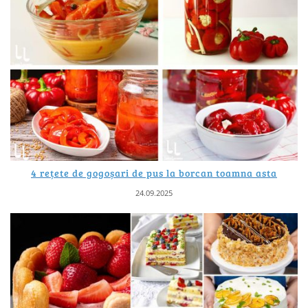
4 rețete de gogoșari de pus la borcan toamna asta
24.09.2025