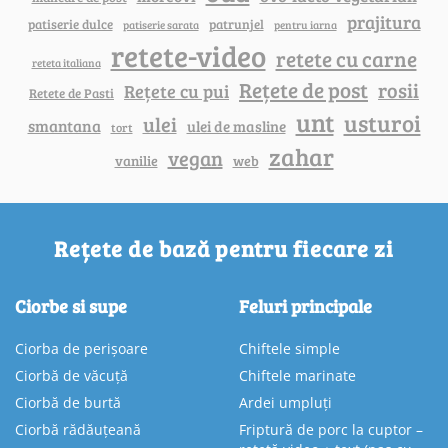
prajitura
patiserie dulce
patrunjel
patiserie sarata
pentru iarna
retete-video
retete cu carne
reteta italiana
Rețete de post
rosii
Rețete cu pui
Retete de Pasti
unt
usturoi
ulei
smantana
ulei de masline
tort
zahar
vegan
vanilie
web
Rețete de bază pentru fiecare zi
Ciorbe si supe
Feluri principale
Ciorba de perișoare
Chiftele simple
Ciorbă de văcuță
Chiftele marinate
Ciorbă de burtă
Ardei umpluți
Ciorbă rădăuțeană
Friptură de porc la cuptor –