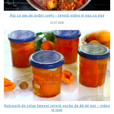
Pui cu sos de ardei copți – rețetă video și pas cu pas
25.07.2026
Dulceață de caise întregi rețetă veche de 80 de ani – video
și text