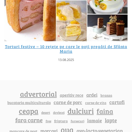
Torturi festive – 10 rețete pe care le poți pregăti de Sfânta
Maria
13.08.2025
advertorial
ardei
aperitiv rece
branza
cartofi
carne de porc
bucataria multiculturala
carne de vita
ceapa
dulciuri
faina
dovlecei
desert
fara carne
lapte
lamaie
friptura
free
fursecuri
oua
ovo-lacto-vegetarian
morcovi
mancare de post