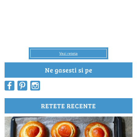
Vezi reteta
Ne gasesti si pe
RETETE RECENTE