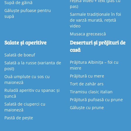
rețetă video + text (pas cu
Supă de găină
pas)
Găluște pufoase pentru
Sarmale tradiționale în foi
supă
de varză murată, rețetă
video
Musaca grecească
Salate și aperitive
Deserturi și prăjituri de
casă
Salată de boeuf
Prăjitura Albinița – foi cu
Salată a la russe (varianta de
miere
post)
Prăjitură cu mere
Ouă umplute cu sos cu
maioneză
Tort de zahăr ars
Ruladă aperitiv cu spanac și
Tiramisu clasic italian
șuncă
Prăjitură pufoasă cu prune
Salată de ciuperci cu
Găluște cu prune
maioneză
Pastă de pește