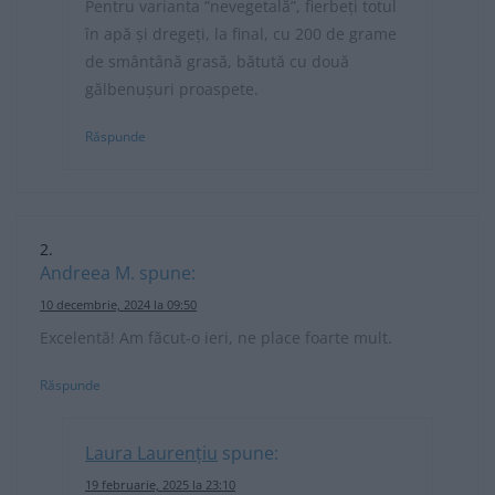
Pentru varianta ”nevegetală”, fierbeți totul
în apă și dregeți, la final, cu 200 de grame
de smântână grasă, bătută cu două
gălbenușuri proaspete.
Răspunde
Andreea M.
spune:
10 decembrie, 2024 la 09:50
Excelentă! Am făcut-o ieri, ne place foarte mult.
Răspunde
Laura Laurențiu
spune:
19 februarie, 2025 la 23:10