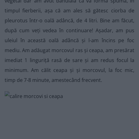
vegetal dar am avut bănuiala că va forma spumă, în
timpul fierberii, așa că am ales să gătesc ciorba de
pleurotus într-o oală adâncă, de 4 litri. Bine am făcut,
după cum veți vedea în continuare! Așadar, am pus
uleiul în această oală adâncă și l-am încins pe foc
mediu. Am adăugat morcovul ras și ceapa, am presărat
imediat 1 linguriță rasă de sare și am redus focul la
minimum. Am călit ceapa și și morcovul, la foc mic,
timp de 7-8 minute, amestecând frecvent.