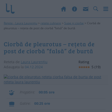
Rețete - Laura Laurențiu
>
retete culinare
>
Supe și ciorbe
>
Ciorbă de
pleurotus – rețeta de post de ciorbă ”falsă” de burtă
Ciorbă de pleurotus – rețeta de
post de ciorbă ”falsă” de burtă
Reteta de
Laura Laurențiu
Rating
Adaugata la
04.12.2024
5
(
19
)
Pregatire
00:05 ore
Gatire
00:25 ore