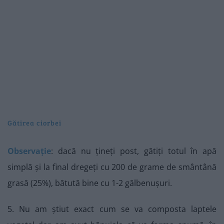
Gătirea ciorbei
Observație
: dacă nu țineți post, gătiți totul în apă
simplă și la final dregeți cu 200 de grame de smântână
grasă (25%), bătută bine cu 1-2 gălbenușuri.
5. Nu am știut exact cum se va composta laptele