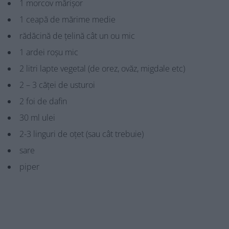
1 morcov mărișor
1 ceapă de mărime medie
rădăcină de țelină cât un ou mic
1 ardei roșu mic
2 litri lapte vegetal (de orez, ovăz, migdale etc)
2 – 3 căței de usturoi
2 foi de dafin
30 ml ulei
2-3 linguri de oțet (sau cât trebuie)
sare
piper