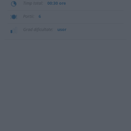
Timp total
00:30 ore
Portii
6
Grad dificultate
usor