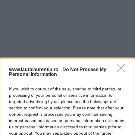
www.lauralaurentiu.ro -
Do Not Process My
Personal Information
If you wish to opt-out of the sale, sharing to third parties, or
processing of your personal or sensitive information for
targeted advertising by us, please use the below opt-out
section to confirm your selection. Please note that after your
opt-out request is processed you may continue seeing
interest-based ads based on personal information utilized by
Am pus imediat în oală și dafinul și 1 am adăugat 1
us or personal information disclosed to third parties prior to
lingură rasă de sare. Am ridicat focul la mediu și am
your opt-out. You may separately opt-out of the further