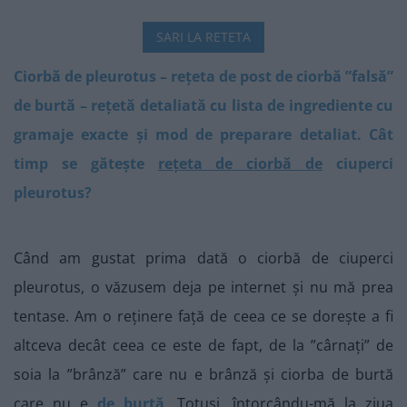
SARI LA RETETA
Ciorbă de pleurotus – rețeta de post de ciorbă ”falsă”
de burtă – rețetă detaliată cu lista de ingrediente cu
gramaje exacte și mod de preparare detaliat. Cât
timp se gătește
rețeta de ciorbă de
ciuperci
pleurotus?
Când am gustat prima dată o ciorbă de ciuperci
pleurotus, o văzusem deja pe internet și nu mă prea
tentase. Am o reținere față de ceea ce se dorește a fi
altceva decât ceea ce este de fapt, de la ”cârnați” de
soia la ”brânză” care nu e brânză și ciorba de burtă
care nu e
de burtă
. Totuși, întorcându-mă la ziua