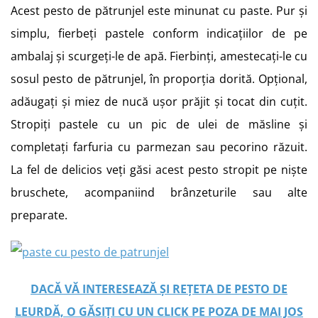
Acest pesto de pătrunjel este minunat cu paste. Pur și
simplu, fierbeți pastele conform indicațiilor de pe
ambalaj și scurgeți-le de apă. Fierbinți, amestecați-le cu
sosul pesto de pătrunjel, în proporția dorită. Opțional,
adăugați și miez de nucă ușor prăjit și tocat din cuțit.
Stropiți pastele cu un pic de ulei de măsline și
completați farfuria cu parmezan sau pecorino răzuit.
La fel de delicios veți găsi acest pesto stropit pe niște
bruschete, acompaniind brânzeturile sau alte
preparate.
DACĂ VĂ INTERESEAZĂ ȘI REȚETA DE PESTO DE
LEURDĂ, O GĂSIȚI CU UN CLICK PE POZA DE MAI JOS