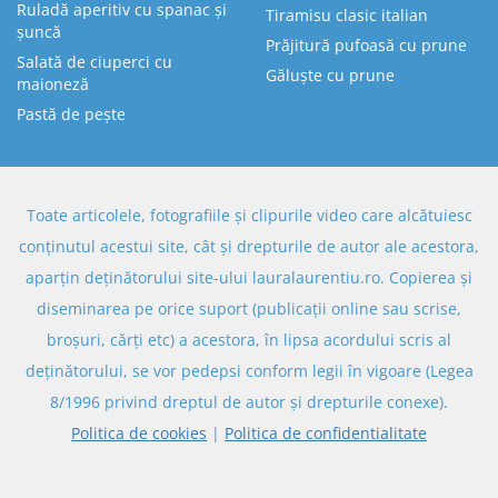
Ruladă aperitiv cu spanac și
Tiramisu clasic italian
șuncă
Prăjitură pufoasă cu prune
Salată de ciuperci cu
Găluște cu prune
maioneză
Pastă de pește
Toate articolele, fotografiile și clipurile video care alcătuiesc
conținutul acestui site, cât și drepturile de autor ale acestora,
aparțin deținătorului site-ului lauralaurentiu.ro. Copierea și
diseminarea pe orice suport (publicații online sau scrise,
broșuri, cărți etc) a acestora, în lipsa acordului scris al
deținătorului, se vor pedepsi conform legii în vigoare (Legea
8/1996 privind dreptul de autor și drepturile conexe).
Politica de cookies
|
Politica de confidentialitate