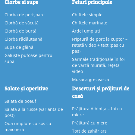
Ciorbe si supe
Feluri principale
Ciorba de perișoare
Chiftele simple
Ciorbă de văcuță
Chiftele marinate
Ciorbă de burtă
Ardei umpluți
Ciorbă rădăuțeană
Friptură de porc la cuptor –
rețetă video + text (pas cu
Supă de găină
pas)
Găluște pufoase pentru
Sarmale tradiționale în foi
supă
de varză murată, rețetă
video
Musaca grecească
Salate și aperitive
Deserturi și prăjituri de
casă
Salată de boeuf
Prăjitura Albinița – foi cu
Salată a la russe (varianta de
miere
post)
Prăjitură cu mere
Ouă umplute cu sos cu
maioneză
Tort de zahăr ars