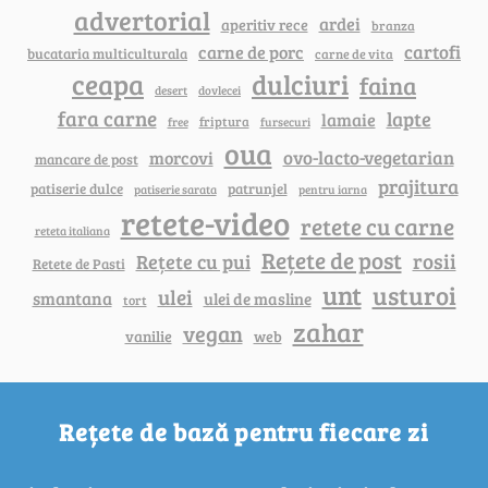
advertorial
ardei
aperitiv rece
branza
cartofi
carne de porc
bucataria multiculturala
carne de vita
ceapa
dulciuri
faina
dovlecei
desert
fara carne
lapte
lamaie
friptura
free
fursecuri
oua
ovo-lacto-vegetarian
morcovi
mancare de post
prajitura
patiserie dulce
patrunjel
patiserie sarata
pentru iarna
retete-video
retete cu carne
reteta italiana
Rețete de post
rosii
Rețete cu pui
Retete de Pasti
unt
usturoi
ulei
smantana
ulei de masline
tort
zahar
vegan
vanilie
web
Rețete de bază pentru fiecare zi