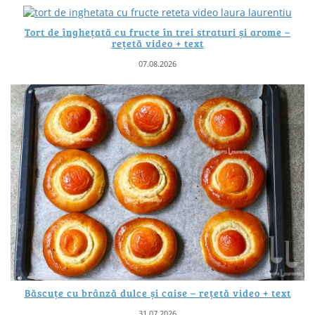
Tort de înghețată cu fructe în trei straturi și arome –
rețetă video + text
07.08.2026
Băscuțe cu brânză dulce și caise – rețetă video + text
31.07.2026