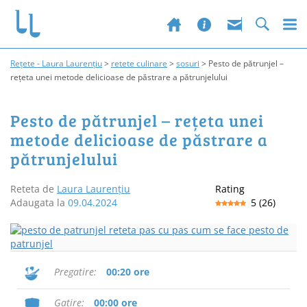
Rețete - Laura Laurențiu
>
retete culinare
>
sosuri
>
Pesto de pătrunjel –
rețeta unei metode delicioase de păstrare a pătrunjelului
Pesto de pătrunjel – rețeta unei
metode delicioase de păstrare a
pătrunjelului
Reteta de
Laura Laurențiu
Rating
Adaugata la
09.04.2024
5
(
26
)
Pregatire
00:20 ore
Gatire
00:00 ore