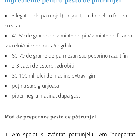
Ingrediente pentru pesto de pătrunjel
3 legături de pătrunjel (obișnuit, nu din cel cu frunza
creață)
40-50 de grame de semințe de pin/semințe de floarea
soarelui/miez de nucă/migdale
60-70 de grame de parmezan sau pecorino răzuit fin
2-3 căței de usturoi, zdrobiți
80-100 ml. ulei de măsline extravirgin
puțină sare grunjoasă
piper negru măcinat după gust
Mod de preparare pesto de pătrunjel
1. Am spălat și zvântat pătrunjelul. Am îndepărtat