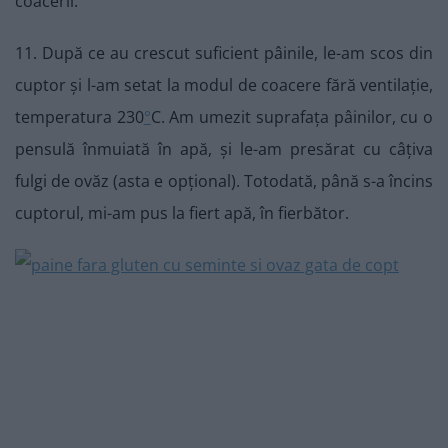
coacerii.
11. După ce au crescut suficient pâinile, le-am scos din
cuptor și l-am setat la modul de coacere fără ventilație,
temperatura 230
°
C. Am umezit suprafața pâinilor, cu o
pensulă înmuiată în apă, și le-am presărat cu câțiva
fulgi de ovăz (asta e opțional). Totodată, până s-a încins
cuptorul, mi-am pus la fiert apă, în fierbător.