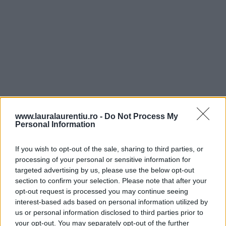
www.lauralaurentiu.ro -
Do Not Process My
Personal Information
Frământarea aluatului
If you wish to opt-out of the sale, sharing to third parties, or
processing of your personal or sensitive information for
5. Recomand ca aluatul pentru această pâine fără
targeted advertising by us, please use the below opt-out
gluten cu semințe și ovăz să se frământe cu mixerul. E
section to confirm your selection. Please note that after your
opt-out request is processed you may continue seeing
foarte lipicios, are o textură diferită de cea a aluaturilor
interest-based ads based on personal information utilized by
cu care suntem obișnuiți și, în plus, nu devine mai
us or personal information disclosed to third parties prior to
your opt-out. You may separately opt-out of the further