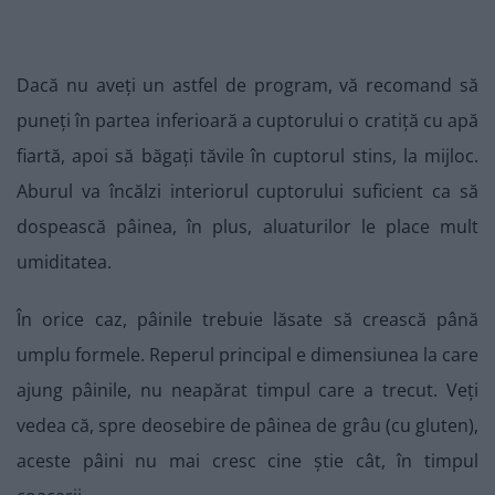
Dacă nu aveți un astfel de program, vă recomand să
puneți în partea inferioară a cuptorului o cratiță cu apă
fiartă, apoi să băgați tăvile în cuptorul stins, la mijloc.
Aburul va încălzi interiorul cuptorului suficient ca să
dospească pâinea, în plus, aluaturilor le place mult
umiditatea.
În orice caz, pâinile trebuie lăsate să crească până
umplu formele. Reperul principal e dimensiunea la care
ajung pâinile, nu neapărat timpul care a trecut. Veți
vedea că, spre deosebire de pâinea de grâu (cu gluten),
aceste pâini nu mai cresc cine știe cât, în timpul