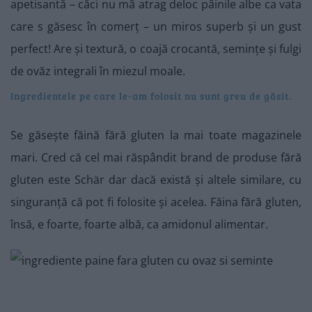
apetisantă – căci nu mă atrag deloc pâinile albe ca vata
care s găsesc în comerț – un miros superb și un gust
perfect! Are și textură, o coajă crocantă, semințe și fulgi
de ovăz integrali în miezul moale.
Ingredientele pe care le-am folosit nu sunt greu de găsit.
Se găsește făină fără gluten la mai toate magazinele
mari. Cred că cel mai răspândit brand de produse fără
gluten este Schär dar dacă există și altele similare, cu
singuranță că pot fi folosite și acelea. Făina fără gluten,
însă, e foarte, foarte albă, ca amidonul alimentar.