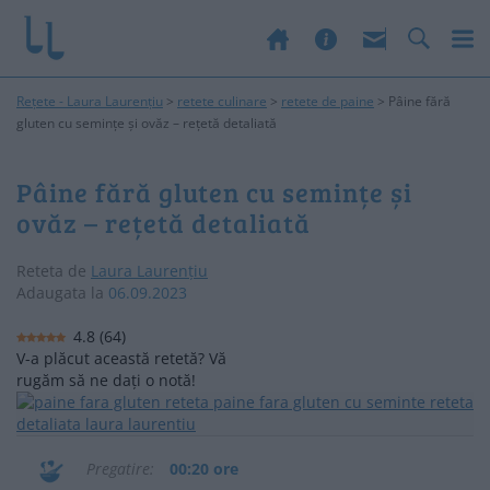
Rețete - Laura Laurențiu
>
retete culinare
>
retete de paine
>
Pâine fără
gluten cu semințe și ovăz – rețetă detaliată
Pâine fără gluten cu semințe și
ovăz – rețetă detaliată
Reteta de
Laura Laurențiu
Adaugata la
06.09.2023
4.8
(
64
)
V-a plăcut această retetă? Vă
rugăm să ne dați o notă!
Pregatire
00:20 ore