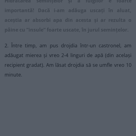
Hidratarea semințelor și a fulgilor e foarte
importantă! Dacă i-am adăuga uscați în aluat,
aceștia ar absorbi apa din acesta și ar rezulta o
pâine cu ”insule” foarte uscate, în jurul semințelor.
2. Între timp, am pus drojdia într-un castronel, am
adăugat mierea și vreo 2-4 linguri de apă (din același
recipient gradat). Am lăsat drojdia să se umfle vreo 10
minute.