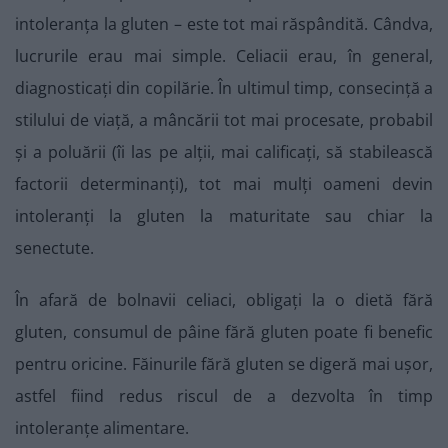
intoleranța la gluten – este tot mai răspândită. Cândva,
lucrurile erau mai simple. Celiacii erau, în general,
diagnosticați din copilărie. În ultimul timp, consecință a
stilului de viață, a mâncării tot mai procesate, probabil
și a poluării (îi las pe alții, mai calificați, să stabilească
factorii determinanți), tot mai mulți oameni devin
intoleranți la gluten la maturitate sau chiar la
senectute.
În afară de bolnavii celiaci, obligați la o dietă fără
gluten, consumul de pâine fără gluten poate fi benefic
pentru oricine. Făinurile fără gluten se digeră mai ușor,
astfel fiind redus riscul de a dezvolta în timp
intoleranțe alimentare.