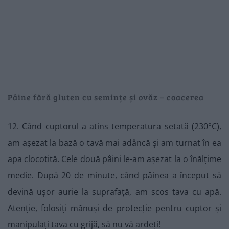
Pâine fără gluten cu semințe și ovăz – coacerea
12. Când cuptorul a atins temperatura setată (230°C),
am așezat la bază o tavă mai adâncă și am turnat în ea
apa clocotită. Cele două pâini le-am așezat la o înălțime
medie. După 20 de minute, când pâinea a început să
devină ușor aurie la suprafață, am scos tava cu apă.
Atenție, folosiți mănuși de protecție pentru cuptor și
manipulați tava cu grijă, să nu vă ardeți!