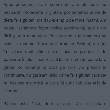
Apoi, persoanele care suferă de alte afecțiuni, nu
neapărat intolerante la gluten, pot beneficia și ele de
dieta fără gluten. Mă dau exemplu pe mine însămi. Am
boala Hashimoto (hipotiroidita autoimună) iar o dietă
fără gluten m-ar ajuta (dac-aș ține-o permanent) să
asimilez mai bine hormonul tiroidian. Evident, n-o țin,
îmi place mult pâinea și-mi plac și produsele de
patiserie. În plus, înainte să fi făcut rețeta de pâine fără
gluten cu semințe și ovăz pe care v-o prezint în
continuare, nu găsisem nicio pâine fără gluten care să-
mi dea cea mai mică bucurie. Și sunt atât, dar atât de
scumpe!
Pâinea asta, însă, doar priviți-o! Are o culoare