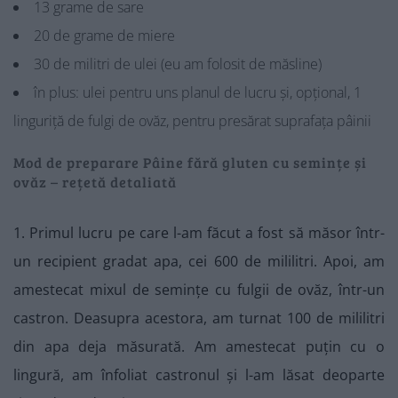
13 grame de sare
20 de grame de miere
30 de militri de ulei (eu am folosit de măsline)
în plus: ulei pentru uns planul de lucru și, opțional, 1
linguriță de fulgi de ovăz, pentru presărat suprafața pâinii
Mod de preparare Pâine fără gluten cu semințe și
ovăz – rețetă detaliată
1. Primul lucru pe care l-am făcut a fost să măsor într-
un recipient gradat apa, cei 600 de mililitri. Apoi, am
amestecat mixul de semințe cu fulgii de ovăz, într-un
castron. Deasupra acestora, am turnat 100 de mililitri
din apa deja măsurată. Am amestecat puțin cu o
lingură, am înfoliat castronul și l-am lăsat deoparte