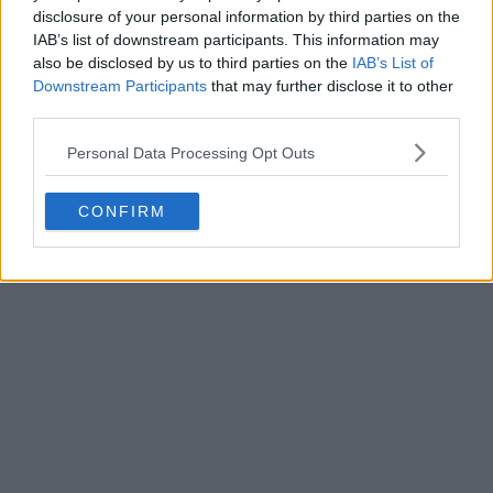
maleabil niciodată, oricât ar fi frământat. Așadar, am
disclosure of your personal information by third parties on the
pus apa măsurată care mi-a rămas în vasul mixerului și
IAB’s list of downstream participants. This information may
also be disclosed by us to third parties on the
IAB’s List of
am adăugat uleiul. Peste acestea, am adăugat drojdia
Downstream Participants
that may further disclose it to other
deja activată (cu bășici la suprafață).
third parties.
Personal Data Processing Opt Outs
CONFIRM