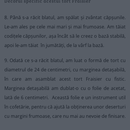
Decorul specific acestui tort Fraisier
8. Până s-a răcit blatul, am spălat și zvântat căpșunile.
Le-am ales pe cele mai mari și mai frumoase. Am tăiat
codițele căpșunilor, așa încât să le creez o bază stabilă,
apoi le-am tăiat în jumătăți, de la vârf la bază.
9. Odată ce s-a răcit blatul, am luat o formă de tort cu
diametrul de 24 de centimetri, cu marginea detașabilă,
în care am asamblat acest tort Fraisier cu fistic.
Marginea detașabilă am dublat-o cu o folie de acetat,
lată de 6 centimetri. Această folie e un instrument util
în cofetărie, pentru că ajută la obținerea unor deserturi
cu margini frumoase, care nu mai au nevoie de finisare.