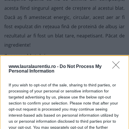
acesta fiind singurul agent de creștere al acestui blat.
Dacă aș fi amestecat energic, circular, acest aer ar fi
fost expulzat din rețeaua fină de proteină de albuș iar
rezultatul ar fi fost un blat tare, neapetisant. Păcat de
ingrediente!
Coacerea blatului
www.lauralaurentiu.ro -
Do Not Process My
Personal Information
6. Imediat după omogenizare, am turnat compoziția în
forma deja pregătită. Am nivelat la suprafață cu o
If you wish to opt-out of the sale, sharing to third parties, or
spatulă și am dat blatul la cuptor, deja încins la 180ºC.
processing of your personal or sensitive information for
targeted advertising by us, please use the below opt-out
Am poziționat forma în cuptor la o înălțime medie și
section to confirm your selection. Please note that after your
am lăsat blatul să se coacă timp de 15 minute.
opt-out request is processed you may continue seeing
interest-based ads based on personal information utilized by
Cuptoarele nu funcționează toate la fel, așa că vă
us or personal information disclosed to third parties prior to
recomand să coaceți blatul atât cât e nevoie pentru ca
your opt-out. You may separately opt-out of the further