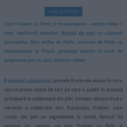
SARI LA RETETA
Tort Fraisier cu fistic și mascarpone – rețeta video +
text, explicată detaliat.
Rețetă de tort
cu căpșuni
proaspete, blat pufos de fistic, mousse de fistic cu
mascarpone și frișcă, gramaje exacte și mod de
preparare pas cu pas, inclusiv video.
E
sezonul căpșunilor
, primele fructe ale anului în curs,
așa că prima rețetă de tort pe care o public în această
primăvară le celebrează din plin. Vorbesc despre încă o
variantă a celebrului tort franțuzesc Fraisier, care
conțin din plin un ingrediente la modă, fisticul! Vă
propun azi, așadar, un tort Fraisier cu fistic și