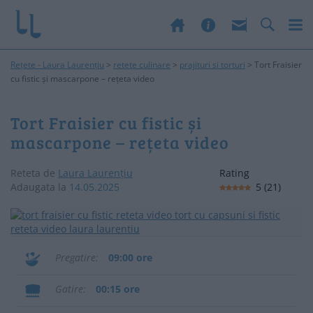
Rețete - Laura Laurențiu
>
retete culinare
>
prajituri si torturi
>
Tort Fraisier
cu fistic și mascarpone – rețeta video
Tort Fraisier cu fistic și
mascarpone – rețeta video
Reteta de
Laura Laurențiu
Rating
Adaugata la
14.05.2025
5
(
21
)
Pregatire
09:00 ore
Gatire
00:15 ore