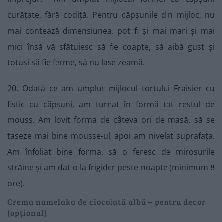
curățate, fără codiță. Pentru căpșunile din mijloc, nu
mai contează dimensiunea, pot fi și mai mari și mai
mici însă vă sfătuiesc să fie coapte, să aibă gust și
totuși să fie ferme, să nu lase zeamă.
20. Odată ce am umplut mijlocul tortului Fraisier cu
fistic cu căpșuni, am turnat în formă tot restul de
mouss. Am lovit forma de câteva ori de masă, să se
taseze mai bine mousse-ul, apoi am nivelat suprafața.
Am înfoliat bine forma, să o feresc de mirosurile
străine și am dat-o la frigider peste noapte (minimum 8
ore).
Crema namelaka de ciocolată albă – pentru decor
(opțional)