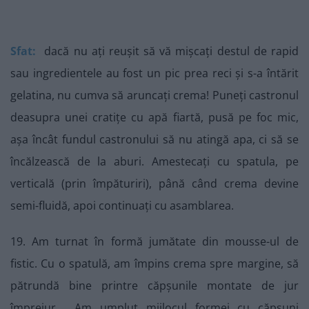
Sfat:
dacă nu ați reușit să vă mișcați destul de rapid
sau ingredientele au fost un pic prea reci și s-a întărit
gelatina, nu cumva să aruncați crema! Puneți castronul
deasupra unei cratițe cu apă fiartă, pusă pe foc mic,
așa încât fundul castronului să nu atingă apa, ci să se
încălzească de la aburi. Amestecați cu spatula, pe
verticală (prin împăturiri), până când crema devine
semi-fluidă, apoi continuați cu asamblarea.
19. Am turnat în formă jumătate din mousse-ul de
fistic. Cu o spatulă, am împins crema spre margine, să
pătrundă bine printre căpșunile montate de jur
împrejur. Am umplut mijlocul formei cu căpșuni