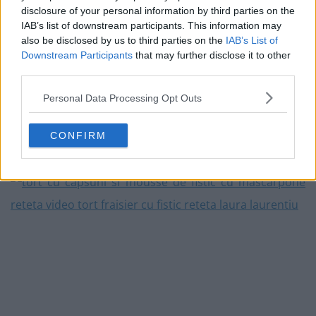
disclosure of your personal information by third parties on the
o scobitoare să iasă curată, atunci când e înfiptă în
IAB’s list of downstream participants. This information may
mijlocul formei.
also be disclosed by us to third parties on the
IAB’s List of
Downstream Participants
that may further disclose it to other
third parties.
7. Am lăsat blatul să se răcorească 2-3 minute în formă,
Personal Data Processing Opt Outs
apoi l-am transfer pe un grătar special, pentru răcirea
produselor coapte. Am lăsat blatul să se răcească până
CONFIRM
la temperatura camerei.