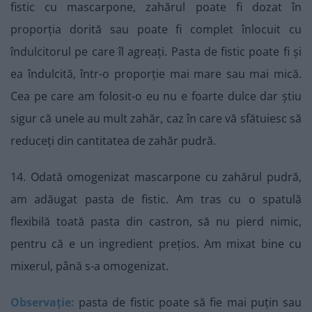
fistic cu mascarpone, zahărul poate fi dozat în
proporția dorită sau poate fi complet înlocuit cu
îndulcitorul pe care îl agreați. Pasta de fistic poate fi și
ea îndulcită, într-o proporție mai mare sau mai mică.
Cea pe care am folosit-o eu nu e foarte dulce dar știu
sigur că unele au mult zahăr, caz în care vă sfătuiesc să
reduceți din cantitatea de zahăr pudră.
14. Odată omogenizat mascarpone cu zahărul pudră,
am adăugat pasta de fistic. Am tras cu o spatulă
flexibilă toată pasta din castron, să nu pierd nimic,
pentru că e un ingredient prețios. Am mixat bine cu
mixerul, până s-a omogenizat.
Observație:
pasta de fistic poate să fie mai puțin sau