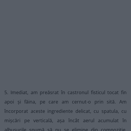
5. Imediat, am preăsrat în castronul fisticul tocat fin
apoi și făina, pe care am cernut-o prin sită. Am
încorporat aceste ingrediente delicat, cu spatula, cu
mișcări pe verticală, așa încât aerul acumulat în
albușurile spumă să nu se elimine din compoziție,