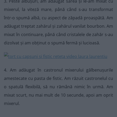
3. Peste albușuri, am adăugat sarea și le-am mixat cu
mixerul, la viteză mare, până când s-au transformat
într-o spumă albă, cu aspect de zăpadă proaspătă. Am
adăugat treptat zahărul și zahărul vanilat bourbon. Am
mixat în continuare, până când cristalele de zahăr s-au
dizolvat și am obținut o spumă fermă și lucioasă.
4. Am adăugat în castronul mixerului gălbenușurile
amestecate cu pasta de fistic. Am răzuit castronelul cu
o spatulă flexibilă, să nu rămână nimic în urmă. Am
mixat scurt, nu mai mult de 10 secunde, apoi am oprit
mixerul.