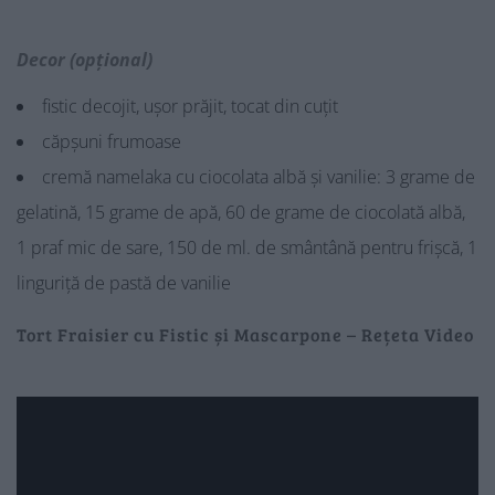
Decor (opțional)
fistic decojit, ușor prăjit, tocat din cuțit
căpșuni frumoase
cremă namelaka cu ciocolata albă și vanilie: 3 grame de
gelatină, 15 grame de apă, 60 de grame de ciocolată albă,
1 praf mic de sare, 150 de ml. de smântână pentru frișcă, 1
linguriță de pastă de vanilie
Tort Fraisier cu Fistic și Mascarpone – Rețeta Video