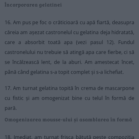
Încorporarea gelatinei
16. Am pus pe foc o crăticioară cu apă fiartă, deasupra
căreia am așezat castronelul cu gelatina deja hidratată,
care a absorbit toată apa (vezi pasul 12). Fundul
castronelului nu trebuie să atingă apa care fierbe, ci să
se încălzească lent, de la aburi. Am amestecat încet,
până când gelatina s-a topit complet și s-a lichefiat.
17. Am turnat gelatina topită în crema de mascarpone
cu fistic și am omogenizat bine cu telul în formă de
pară.
Omogenizarea mousse-ului și asamblarea în formă
18. Imediat, am turnat frișca bătută peste compoziția