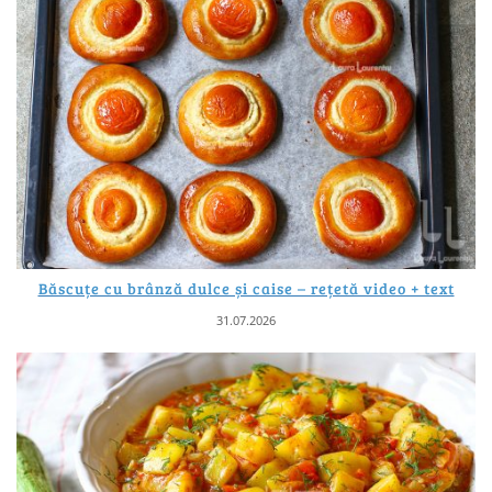
Băscuțe cu brânză dulce și caise – rețetă video + text
31.07.2026