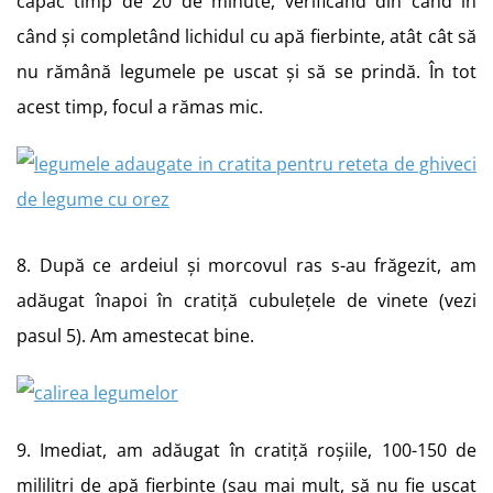
capac timp de 20 de minute, verificând din când în
când și completând lichidul cu apă fierbinte, atât cât să
nu rămână legumele pe uscat și să se prindă. În tot
acest timp, focul a rămas mic.
8. După ce ardeiul și morcovul ras s-au frăgezit, am
adăugat înapoi în cratiță cubulețele de vinete (vezi
pasul 5). Am amestecat bine.
9. Imediat, am adăugat în cratiță roșiile, 100-150 de
mililitri de apă fierbinte (sau mai mult, să nu fie uscat