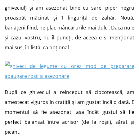
ghiveciul) și am asezonat bine cu sare, piper negru
proaspăt măcinat și 1 linguriță de zahăr. Nouă,
bănățeni fiind, ne plac mâncărurile mai dulci. Dacă nu e
și cazul vostru, nu îl puneți, de aceea e și menționat
mai sus, în listă, ca opțional.
După ce ghiveciul a reînceput să clocotească, am
amestecat viguros în cratiță și am gustat încă o dată. E
momentul să fie asezonat, așa încât gustul să fie
perfect balansat între acrișor (de la roșii), sărat și
picant.