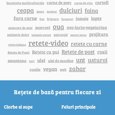
cartofi
carne de porc
bucataria multiculturala
carne de vita
ceapa
dulciuri
faina
dovlecei
desert
fara carne
lapte
lamaie
friptura
free
fursecuri
oua
ovo-lacto-vegetarian
morcovi
mancare de post
prajitura
patiserie dulce
patrunjel
patiserie sarata
pentru iarna
retete-video
retete cu carne
reteta italiana
Rețete de post
rosii
Rețete cu pui
Retete de Pasti
unt
usturoi
ulei
smantana
ulei de masline
tort
zahar
vegan
vanilie
web
Rețete de bază pentru fiecare zi
Ciorbe si supe
Feluri principale