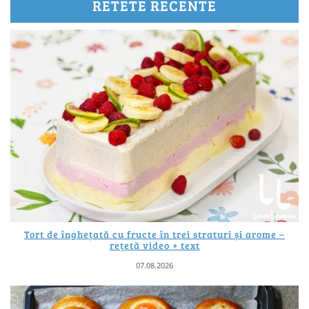
RETETE RECENTE
Tort de înghețată cu fructe în trei straturi și arome –
rețetă video + text
07.08.2026