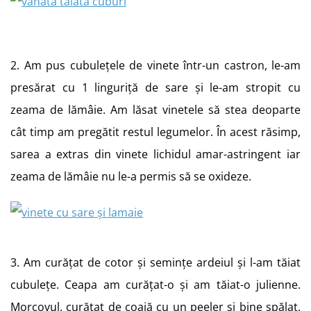
2. Am pus cubulețele de vinete într-un castron, le-am
presărat cu 1 linguriță de sare și le-am stropit cu
zeama de lămâie. Am lăsat vinetele să stea deoparte
cât timp am pregătit restul legumelor. În acest răsimp,
sarea a extras din vinete lichidul amar-astringent iar
zeama de lămâie nu le-a permis să se oxideze.
3. Am curățat de cotor și semințe ardeiul și l-am tăiat
cubulețe. Ceapa am curățat-o și am tăiat-o julienne.
Morcovul, curățat de coajă cu un peeler și bine spălat,