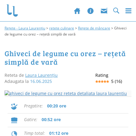
Rețete - Laura Laurențiu
>
retete culinare
>
Rețete de mâncare
>
Ghiveci
de legume cu orez – rețetă simplă de vară
Ghiveci de legume cu orez – rețetă
simplă de vară
Reteta de
Laura Laurențiu
Rating
Adaugata la
16.06.2025
5
(
16
)
Pregatire
00:20 ore
Gatire
00:52 ore
Timp total
01:12 ore