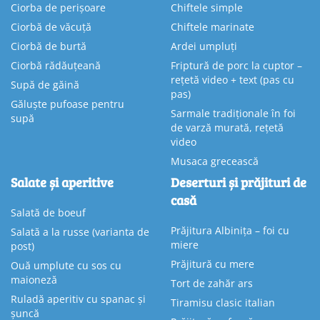
Ciorba de perișoare
Chiftele simple
Ciorbă de văcuță
Chiftele marinate
Ciorbă de burtă
Ardei umpluți
Ciorbă rădăuțeană
Friptură de porc la cuptor –
rețetă video + text (pas cu
Supă de găină
pas)
Găluște pufoase pentru
Sarmale tradiționale în foi
supă
de varză murată, rețetă
video
Musaca grecească
Salate și aperitive
Deserturi și prăjituri de
casă
Salată de boeuf
Prăjitura Albinița – foi cu
Salată a la russe (varianta de
miere
post)
Prăjitură cu mere
Ouă umplute cu sos cu
maioneză
Tort de zahăr ars
Ruladă aperitiv cu spanac și
Tiramisu clasic italian
șuncă