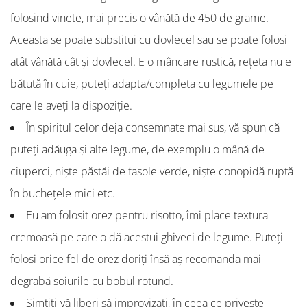
folosind vinete, mai precis o vânătă de 450 de grame.
Aceasta se poate substitui cu dovlecel sau se poate folosi
atât vânătă cât și dovlecel. E o mâncare rustică, rețeta nu e
bătută în cuie, puteți adapta/completa cu legumele pe
care le aveți la dispoziție.
În spiritul celor deja consemnate mai sus, vă spun că
puteți adăuga și alte legume, de exemplu o mână de
ciuperci, niște păstăi de fasole verde, niște conopidă ruptă
în buchețele mici etc.
Eu am folosit orez pentru risotto, îmi place textura
cremoasă pe care o dă acestui ghiveci de legume. Puteți
folosi orice fel de orez doriți însă aș recomanda mai
degrabă soiurile cu bobul rotund.
Simțiți-vă liberi să improvizați, în ceea ce privește