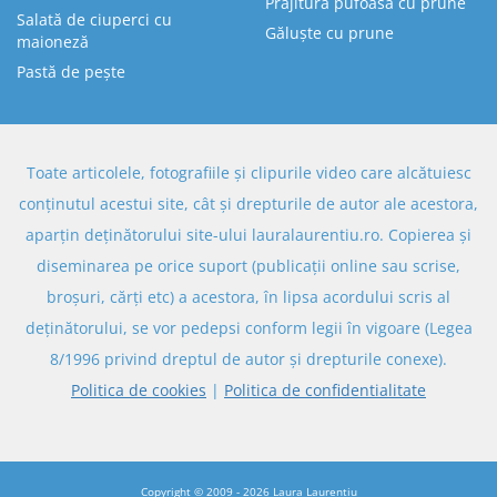
Prăjitură pufoasă cu prune
Salată de ciuperci cu
Găluște cu prune
maioneză
Pastă de pește
Toate articolele, fotografiile și clipurile video care alcătuiesc
conținutul acestui site, cât și drepturile de autor ale acestora,
aparțin deținătorului site-ului lauralaurentiu.ro. Copierea și
diseminarea pe orice suport (publicații online sau scrise,
broșuri, cărți etc) a acestora, în lipsa acordului scris al
deținătorului, se vor pedepsi conform legii în vigoare (Legea
8/1996 privind dreptul de autor și drepturile conexe).
Politica de cookies
|
Politica de confidentialitate
Copyright © 2009 - 2026
Laura Laurențiu