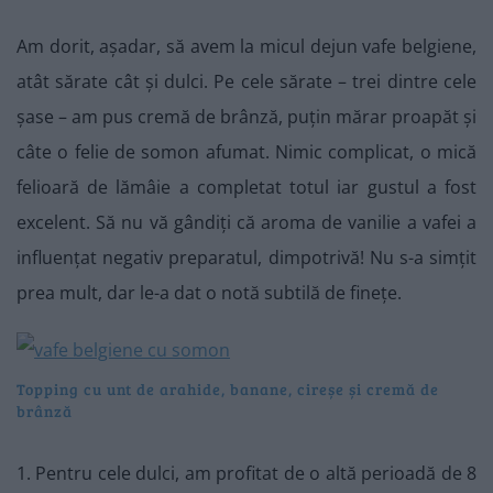
Am dorit, așadar, să avem la micul dejun vafe belgiene,
atât sărate cât și dulci. Pe cele sărate – trei dintre cele
șase – am pus cremă de brânză, puțin mărar proapăt și
câte o felie de somon afumat. Nimic complicat, o mică
felioară de lămâie a completat totul iar gustul a fost
excelent. Să nu vă gândiți că aroma de vanilie a vafei a
influențat negativ preparatul, dimpotrivă! Nu s-a simțit
prea mult, dar le-a dat o notă subtilă de finețe.
Topping cu unt de arahide, banane, cireșe și cremă de
brânză
1. Pentru cele dulci, am profitat de o altă perioadă de 8