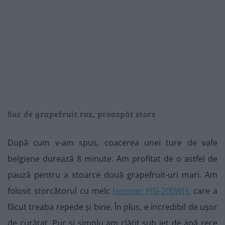
Suc de grapefruit roz, proaspăt stors
După cum v-am spus, coacerea unei ture de vafe
belgiene durează 8 minute. Am profitat de o astfel de
pauză pentru a stoarce două grapefruit-uri mari. Am
folosit storcătorul cu melc
Heinner HSJ-200WH
, care a
făcut treaba repede și bine. În plus, e incredibil de ușor
de curățat. Pur și simplu am clătit sub jet de apă rece