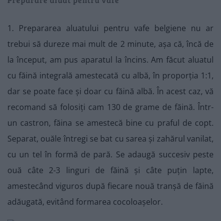
1. Prepararea aluatului pentru vafe belgiene nu ar
trebui să dureze mai mult de 2 minute, așa că, încă de
la început, am pus aparatul la încins. Am făcut aluatul
cu făină integrală amestecată cu albă, în proporția 1:1,
dar se poate face și doar cu făină albă. În acest caz, vă
recomand să folosiți cam 130 de grame de făină. Într-
un castron, făina se amestecă bine cu praful de copt.
Separat, ouăle întregi se bat cu sarea și zahărul vanilat,
cu un tel în formă de pară. Se adaugă succesiv peste
ouă câte 2-3 linguri de făină și câte puțin lapte,
amestecând viguros după fiecare nouă tranșă de făină
adăugată, evitând formarea cocoloașelor.