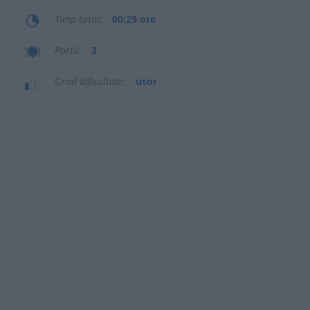
Timp total
00:29 ore
Portii
3
Grad dificultate
usor