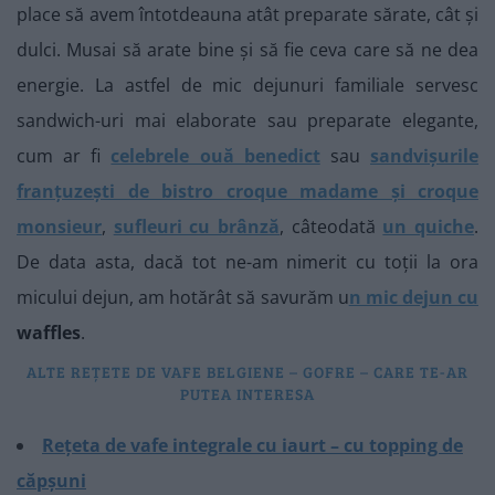
place să avem întotdeauna atât preparate sărate, cât și
dulci. Musai să arate bine și să fie ceva care să ne dea
energie. La astfel de mic dejunuri familiale servesc
sandwich-uri mai elaborate sau preparate elegante,
cum ar fi
celebrele ouă benedict
sau
sandvișurile
franțuzești de bistro croque madame și croque
monsieur
,
sufleuri cu brânză
, câteodată
un quiche
.
De data asta, dacă tot ne-am nimerit cu toții la ora
micului dejun, am hotărât să savurăm u
n mic dejun cu
waffles
.
ALTE REȚETE DE VAFE BELGIENE – GOFRE – CARE TE-AR
PUTEA INTERESA
Rețeta de vafe integrale cu iaurt – cu topping de
căpșuni