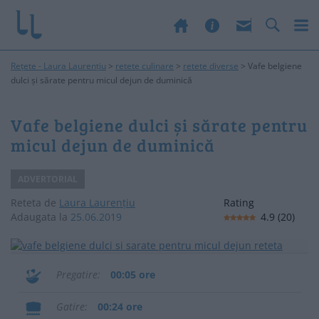
Rețete - Laura Laurențiu
>
retete culinare
>
retete diverse
>
Vafe belgiene
dulci și sărate pentru micul dejun de duminică
Vafe belgiene dulci și sărate pentru
micul dejun de duminică
ADVERTORIAL
Reteta de
Laura Laurențiu
Rating
Adaugata la
25.06.2019
4.9
(
20
)
Pregatire
00:05 ore
Gatire
00:24 ore