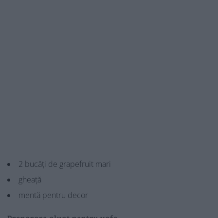
2 bucăți de grapefruit mari
gheață
mentă pentru decor
Preparare aluat pentru vafe