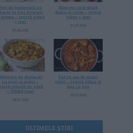
Tort de înghețată cu
Băscuțe cu brânză
ructe în trei straturi
dulce și caise – rețetă
i arome – rețetă video
video + text
+ text
31.07.2026
07.08.2026
Mâncare de dovlecei
Pui cu sos de ardei
cu roșii și ardei –
copți – rețetă video și
ețetă simplă de vară
pas cu pas
– VIDEO+text
25.07.2026
28.07.2026
ULTIMELE ȘTIRI