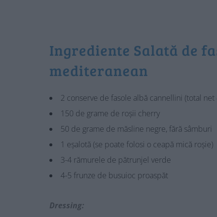
Ingrediente Salată de fa
mediteranean
2 conserve de fasole albă cannellini (total ne
150 de grame de roșii cherry
50 de grame de măsline negre, fără sâmburi
1 eșalotă (se poate folosi o ceapă mică roșie)
3-4 rămurele de pătrunjel verde
4-5 frunze de busuioc proaspăt
Dressing: