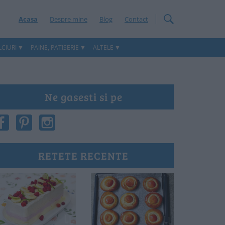
Acasa
Despre mine
Blog
Contact
CIURI
PAINE, PATISERIE
ALTELE
Ne gasesti si pe
RETETE RECENTE