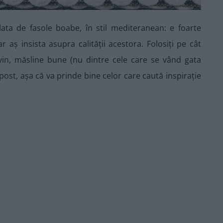
ta de fasole boabe, în stil mediteranean: e foarte
r aș insista asupra calității acestora. Folosiți pe cât
vin, măsline bune (nu dintre cele care se vând gata
de post, așa că va prinde bine celor care caută inspirație