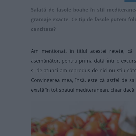
Salată de fasole boabe în stil mediterane
gramaje exacte. Ce tip de fasole putem fo
cantitate?
Am menționat, în titlul acestei rețete, 
asemănător, pentru prima dată, într-o excursi
și de atunci am reprodus de nici nu știu cât
Convingerea mea, însă, este că astfel de sa
există în tot spațiul mediteranean, chiar dacă a