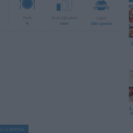
Portii
Grad dificultate
calorii
4
usor
330 / portie
2
4
p
I LA RETETA