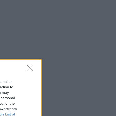
sonal or
ection to
ou may
 personal
out of the
 downstream
B’s List of