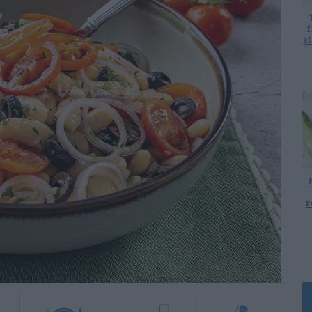
f
ș
r