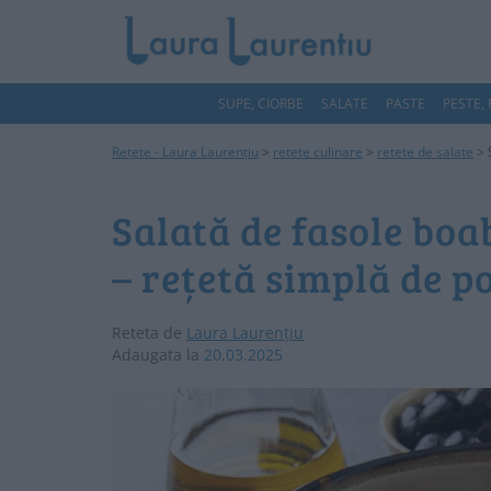
SUPE, CIORBE
SALATE
PASTE
PESTE,
Rețete - Laura Laurențiu
>
retete culinare
>
retete de salate
>
Salată de fasole boa
– rețetă simplă de p
Reteta de
Laura Laurențiu
Adaugata la
20.03.2025