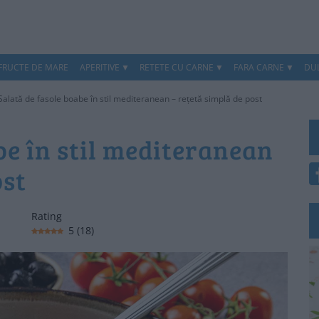
 FRUCTE DE MARE
APERITIVE
RETETE CU CARNE
FARA CARNE
DUL
Salată de fasole boabe în stil mediteranean – rețetă simplă de post
be în stil mediteranean
ost
Rating
5
(
18
)