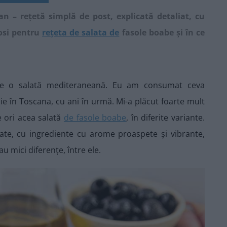
an – rețetă simplă de post, explicată detaliat, cu
losi pentru
rețeta de salata de
fasole boabe și în ce
că e o salată mediteraneană. Eu am consumat ceva
e în Toscana, cu ani în urmă. Mi-a plăcut foarte mult
e ori acea salată
de fasole boabe
, în diferite variante.
late, cu ingrediente cu arome proaspete și vibrante,
u mici diferențe, între ele.