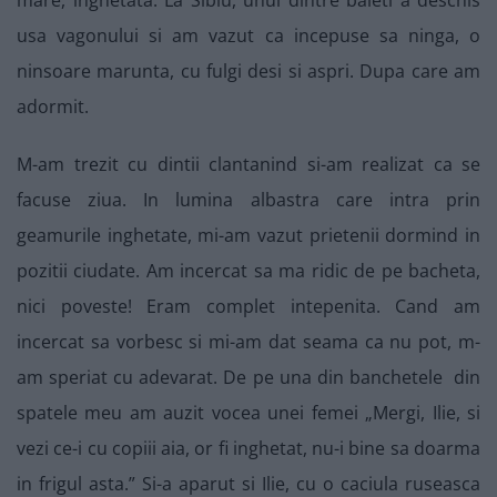
mare, inghetata. La Sibiu, unul dintre baieti a deschis
usa vagonului si am vazut ca incepuse sa ninga, o
ninsoare marunta, cu fulgi desi si aspri. Dupa care am
adormit.
M-am trezit cu dintii clantanind si-am realizat ca se
facuse ziua. In lumina albastra care intra prin
geamurile inghetate, mi-am vazut prietenii dormind in
pozitii ciudate. Am incercat sa ma ridic de pe bacheta,
nici poveste! Eram complet intepenita. Cand am
incercat sa vorbesc si mi-am dat seama ca nu pot, m-
am speriat cu adevarat. De pe una din banchetele din
spatele meu am auzit vocea unei femei „Mergi, Ilie, si
vezi ce-i cu copiii aia, or fi inghetat, nu-i bine sa doarma
in frigul asta.” Si-a aparut si Ilie, cu o caciula ruseasca