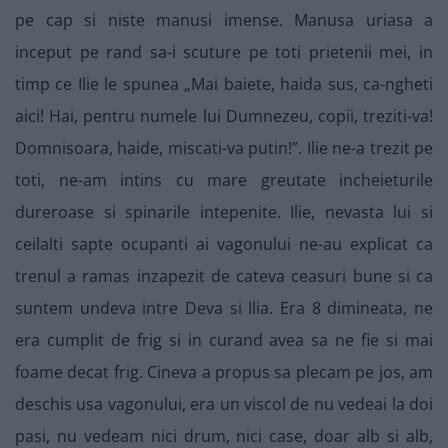
pe cap si niste manusi imense. Manusa uriasa a
inceput pe rand sa-i scuture pe toti prietenii mei, in
timp ce Ilie le spunea „Mai baiete, haida sus, ca-ngheti
aici! Hai, pentru numele lui Dumnezeu, copii, treziti-va!
Domnisoara, haide, miscati-va putin!”. Ilie ne-a trezit pe
toti, ne-am intins cu mare greutate incheieturile
dureroase si spinarile intepenite. Ilie, nevasta lui si
ceilalti sapte ocupanti ai vagonului ne-au explicat ca
trenul a ramas inzapezit de cateva ceasuri bune si ca
suntem undeva intre Deva si Ilia. Era 8 dimineata, ne
era cumplit de frig si in curand avea sa ne fie si mai
foame decat frig. Cineva a propus sa plecam pe jos, am
deschis usa vagonului, era un viscol de nu vedeai la doi
pasi, nu vedeam nici drum, nici case, doar alb si alb,