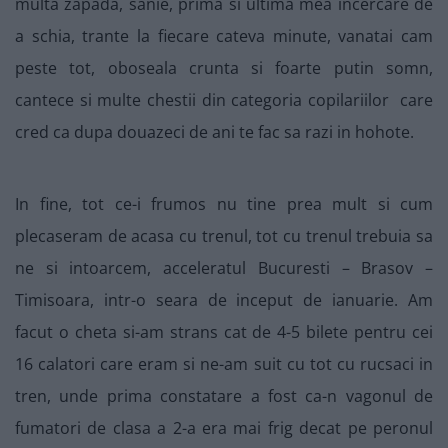
multa zapada, sanie, prima si ultima mea incercare de
a schia, trante la fiecare cateva minute, vanatai cam
peste tot, oboseala crunta si foarte putin somn,
cantece si multe chestii din categoria copilariilor care
cred ca dupa douazeci de ani te fac sa razi in hohote.
In fine, tot ce-i frumos nu tine prea mult si cum
plecaseram de acasa cu trenul, tot cu trenul trebuia sa
ne si intoarcem, acceleratul Bucuresti – Brasov –
Timisoara, intr-o seara de inceput de ianuarie. Am
facut o cheta si-am strans cat de 4-5 bilete pentru cei
16 calatori care eram si ne-am suit cu tot cu rucsaci in
tren, unde prima constatare a fost ca-n vagonul de
fumatori de clasa a 2-a era mai frig decat pe peronul