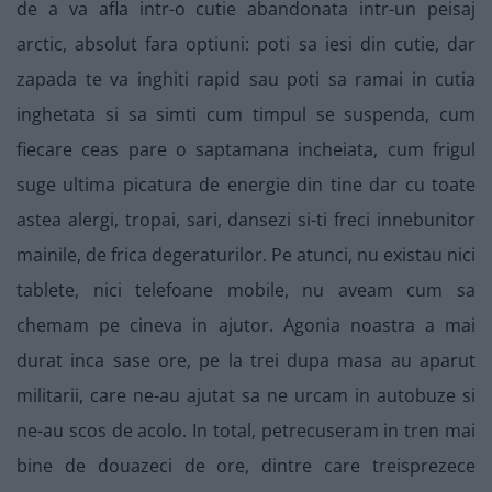
de a va afla intr-o cutie abandonata intr-un peisaj
arctic, absolut fara optiuni: poti sa iesi din cutie, dar
zapada te va inghiti rapid sau poti sa ramai in cutia
inghetata si sa simti cum timpul se suspenda, cum
fiecare ceas pare o saptamana incheiata, cum frigul
suge ultima picatura de energie din tine dar cu toate
astea alergi, tropai, sari, dansezi si-ti freci innebunitor
mainile, de frica degeraturilor. Pe atunci, nu existau nici
tablete, nici telefoane mobile, nu aveam cum sa
chemam pe cineva in ajutor. Agonia noastra a mai
durat inca sase ore, pe la trei dupa masa au aparut
militarii, care ne-au ajutat sa ne urcam in autobuze si
ne-au scos de acolo. In total, petrecuseram in tren mai
bine de douazeci de ore, dintre care treisprezece