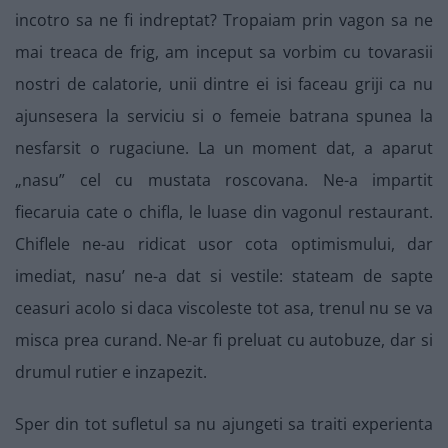
incotro sa ne fi indreptat? Tropaiam prin vagon sa ne
mai treaca de frig, am inceput sa vorbim cu tovarasii
nostri de calatorie, unii dintre ei isi faceau griji ca nu
ajunsesera la serviciu si o femeie batrana spunea la
nesfarsit o rugaciune. La un moment dat, a aparut
„nasu” cel cu mustata roscovana. Ne-a impartit
fiecaruia cate o chifla, le luase din vagonul restaurant.
Chiflele ne-au ridicat usor cota optimismului, dar
imediat, nasu’ ne-a dat si vestile: stateam de sapte
ceasuri acolo si daca viscoleste tot asa, trenul nu se va
misca prea curand. Ne-ar fi preluat cu autobuze, dar si
drumul rutier e inzapezit.
Sper din tot sufletul sa nu ajungeti sa traiti experienta