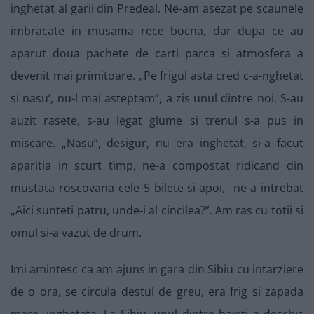
inghetat al garii din Predeal. Ne-am asezat pe scaunele
imbracate in musama rece bocna, dar dupa ce au
aparut doua pachete de carti parca si atmosfera a
devenit mai primitoare. „Pe frigul asta cred c-a-nghetat
si nasu’, nu-l mai asteptam”, a zis unul dintre noi. S-au
auzit rasete, s-au legat glume si trenul s-a pus in
miscare. „Nasu”, desigur, nu era inghetat, si-a facut
aparitia in scurt timp, ne-a compostat ridicand din
mustata roscovana cele 5 bilete si-apoi, ne-a intrebat
„Aici sunteti patru, unde-i al cincilea?”. Am ras cu totii si
omul si-a vazut de drum.
Imi amintesc ca am ajuns in gara din Sibiu cu intarziere
de o ora, se circula destul de greu, era frig si zapada