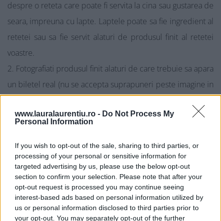
despre o reteta care poate fi servita la cina sau gustarea de
seara, impreuna cu lapte. Laptele poate sa fie ingredient al
retetei sau sa fie servit alaturi de produsul finit al retetei
voastre.
Fotografiati produsul finit alaturi de care trebuie sa apara
un biletel real (nu se accepta suprapuneri peste imagine in
diferite programe foto) pe care sa scrie “Momentul meu cu
www.lauralaurentiu.ro -
Do Not Process My
lapte”.
Personal Information
Accesati
pagina concursului “Da, lapte!”
si
If you wish to opt-out of the sale, sharing to third parties, or
completati campurile obligatorii: numele vostru, adresa e-
processing of your personal or sensitive information for
mail, povestea cu lapte, apoi incarcati fotografia descrisa la
targeted advertising by us, please use the below opt-out
section to confirm your selection. Please note that after your
punctul 2. Puteti accesa pagina concursului de pe pagina
opt-out request is processed you may continue seeing
principala a blogului, dand click pe butonul
„Concurs
interest-based ads based on personal information utilized by
us or personal information disclosed to third parties prior to
Povestea Mea Cu Lapte”
situat pe prima pozitie din
your opt-out. You may separately opt-out of the further