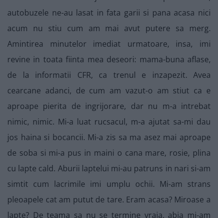
autobuzele ne-au lasat in fata garii si pana acasa nici
acum nu stiu cum am mai avut putere sa merg.
Amintirea minutelor imediat urmatoare, insa, imi
revine in toata fiinta mea deseori: mama-buna aflase,
de la informatii CFR, ca trenul e inzapezit. Avea
cearcane adanci, de cum am vazut-o am stiut ca e
aproape pierita de ingrijorare, dar nu m-a intrebat
nimic, nimic. Mi-a luat rucsacul, m-a ajutat sa-mi dau
jos haina si bocancii. Mi-a zis sa ma asez mai aproape
de soba si mi-a pus in maini o cana mare, rosie, plina
cu lapte cald. Aburii laptelui mi-au patruns in nari si-am
simtit cum lacrimile imi umplu ochii. Mi-am strans
pleoapele cat am putut de tare. Eram acasa? Miroase a
lapte? De teama sa nu se termine vraja, abia mi-am