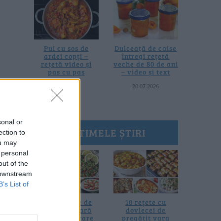
Pui cu sos de
Dulceață de caise
ardei copți –
întregi rețetă
rețetă video și
veche de 80 de ani
pas cu pas
– video și text
25.07.2026
20.07.2026
sonal or
ULTIMELE ȘTIRI
ection to
ou may
 personal
out of the
 downstream
B’s List of
20 de rețete de
10 rețete cu
salate de vară
dovlecei de
fără prelucrare
pregătit vara