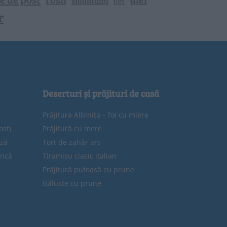
smantana
tort
r
Deserturi și prăjituri de casă
Prăjitura Albinița – foi cu miere
ost)
Prăjitură cu mere
eză
Tort de zahăr ars
uncă
Tiramisu clasic italian
Prăjitură pufoasă cu prune
Găluște cu prune