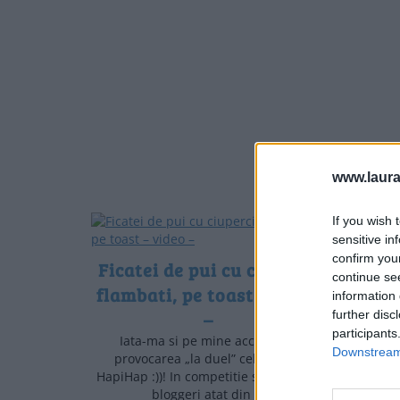
www.laura
If you wish 
sensitive in
confirm you
Ficatei de pui cu ciuperci
continue se
flambati, pe toast – video
information 
–
further disc
participants
Iata-ma si pe mine acceptand
Downstream 
provocarea „la duel” celor de la
HapiHap :))! In competitie s-au inscris
bloggeri atat din …