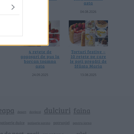
termică
asta
06.08.2026
04.08.2026
4 rețete de
Torturi festive –
gogoșari de pus la
10 rețete pe care
borcan toamna
le poți pregăti de
asta
Sfânta Maria
24.09.2025
13.08.2025
eapa
dulciuri
faina
dovlecei
desert
patiserie dulce
patrunjel
patiserie sarata
pentru iarna
e de post
rosii
ulei