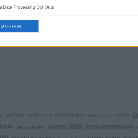
l Data Processing Opt Outs
CONFIRM
c
cartofi
carne de porc
bucataria multiculturala
za
carne de vita
oua
lapte
ovo-lacto-vegetarian
morcovi
mancare de post
deo
retete cu carne
Rețet
Rețete cu pui