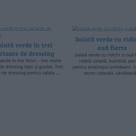
Salată verde cu ridic
alată verde în trei
ouă fierte
riante de dressing
Salată verde cu ridichi și ouă f
verde în trei feluri – trei rețete
rețetă simplă, nutritivă, per
de dressing lejer și gustos. Trei
pentru anotimpul primăverii. S
e de dressing pentru salata …
sezon colorată, sănătoas