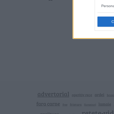
Persona
advertorial
ardei
aperitiv rece
bran
fara carne
lamaie
friptura
free
fursecuri
retete-vi