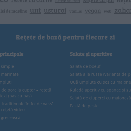
Retete de Pasti
unt
zaha
usturoi
vegan
lei de masline
vanilie
web
Rețete de bază pentru fiecare zi
 principale
Salate și aperitive
e simple
Salată de boeuf
e marinate
Salată a la russe (varianta de p
mpluți
Ouă umplute cu sos cu maion
 de porc la cuptor – rețetă
Ruladă aperitiv cu spanac și ș
text (pas cu pas)
Salată de ciuperci cu maioneză
tradiționale în foi de varză
Pastă de pește
 rețetă video
 grecească