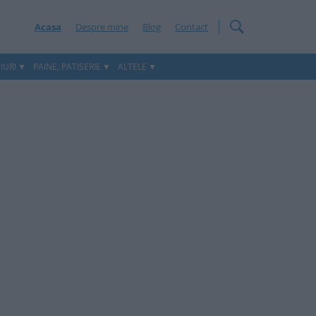
Acasa
Despre mine
Blog
Contact
IURI
PAINE, PATISERIE
ALTELE