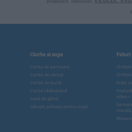
prajitura
reteta italiana
u
Ciorbe si supe
Feluri
Ciorba de perișoare
Chiftel
Ciorbă de văcuță
Chiftel
Ciorbă de burtă
Ardei u
Ciorbă rădăuțeană
Friptură
video + 
Supă de găină
Sarmale 
Găluște pufoase pentru supă
murată,
Musaca