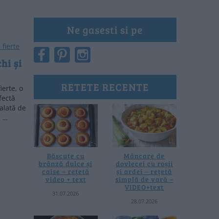
Ne gasesti si pe
hi și
RETETE RECENTE
ierte, o
fectă
alată de
ă …
Băscuțe cu
Mâncare de
brânză dulce și
dovlecei cu roșii
caise – rețetă
și ardei – rețetă
video + text
simplă de vară –
VIDEO+text
31.07.2026
28.07.2026