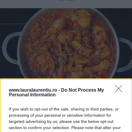
www.lauralaurentiu.ro -
Do Not Process My
Personal Information
Pui cu sos de ardei copți – rețetă video și pas cu pas
If you wish to opt-out of the sale, sharing to third parties, or
25.07.2026
processing of your personal or sensitive information for
targeted advertising by us, please use the below opt-out
section to confirm your selection. Please note that after your