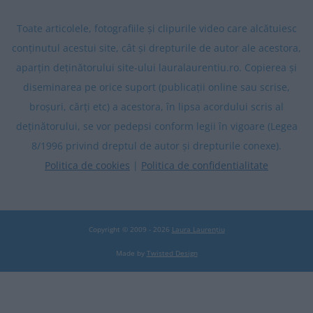
Toate articolele, fotografiile și clipurile video care alcătuiesc
conținutul acestui site, cât și drepturile de autor ale acestora,
aparțin deținătorului site-ului lauralaurentiu.ro. Copierea și
diseminarea pe orice suport (publicații online sau scrise,
broșuri, cărți etc) a acestora, în lipsa acordului scris al
deținătorului, se vor pedepsi conform legii în vigoare (Legea
8/1996 privind dreptul de autor și drepturile conexe).
Politica de cookies
|
Politica de confidentialitate
Copyright © 2009 - 2026
Laura Laurențiu
Made by
Twisted Design