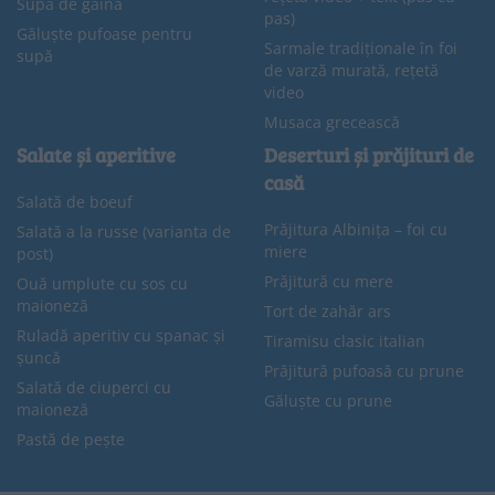
Supă de găină
pas)
Găluște pufoase pentru
Sarmale tradiționale în foi
supă
de varză murată, rețetă
video
Musaca grecească
Salate și aperitive
Deserturi și prăjituri de
casă
Salată de boeuf
Prăjitura Albinița – foi cu
Salată a la russe (varianta de
miere
post)
Prăjitură cu mere
Ouă umplute cu sos cu
maioneză
Tort de zahăr ars
Ruladă aperitiv cu spanac și
Tiramisu clasic italian
șuncă
Prăjitură pufoasă cu prune
Salată de ciuperci cu
Găluște cu prune
maioneză
Pastă de pește