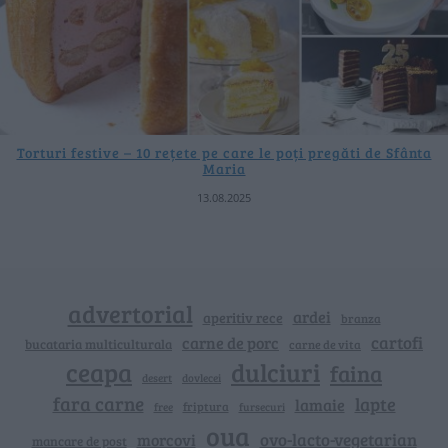
Torturi festive – 10 rețete pe care le poți pregăti de Sfânta
Maria
13.08.2025
advertorial
ardei
aperitiv rece
branza
cartofi
carne de porc
bucataria multiculturala
carne de vita
ceapa
dulciuri
faina
dovlecei
desert
fara carne
lapte
lamaie
friptura
free
fursecuri
oua
ovo-lacto-vegetarian
morcovi
mancare de post