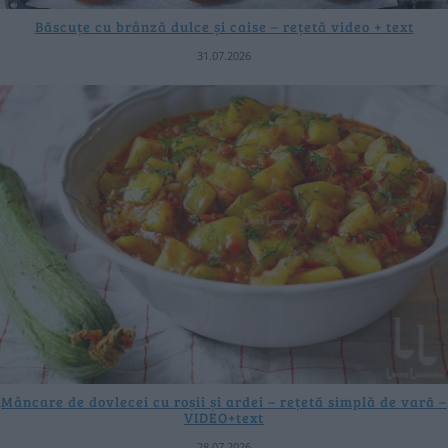
Băscuțe cu brânză dulce și caise – rețetă video + text
31.07.2026
Mâncare de dovlecei cu roșii și ardei – rețetă simplă de vară –
VIDEO+text
28.07.2026