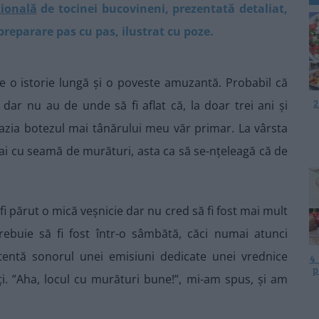
țională
de tocinei bucovineni, prezentată detaliat,
preparare pas cu pas, ilustrat cu poze.
e o istorie lungă și o poveste amuzantă. Probabil că
2
 dar nu au de unde să fi aflat că, la doar trei ani și
cazia botezul mai tânărului meu văr primar. La vârsta
ai cu seamă de murături, asta ca să se-nțeleagă că de
 fi părut o mică veșnicie dar nu cred să fi fost mai mult
ebuie să fi fost într-o sâmbătă, căci numai atunci
tentă sonorul unei emisiuni dedicate unei vrednice
4
p
ți. ”Aha, locul cu murături bune!”, mi-am spus, și am