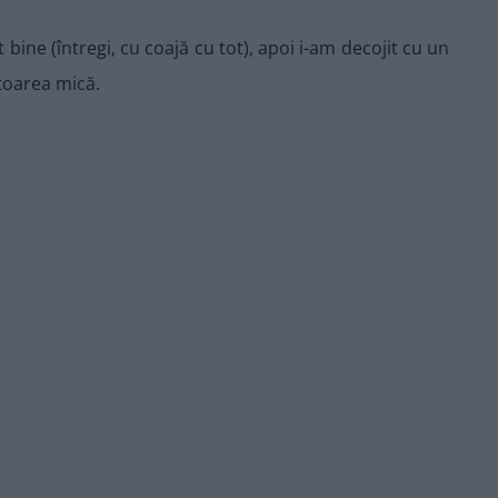
t bine (întregi, cu coajă cu tot), apoi i-am decojit cu un
ătoarea mică.