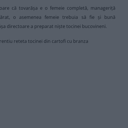
itoare că tovarășa e o femeie completă, manageriță
ărat, o asemenea femeie trebuia să fie și bună
rășa directoare a preparat niște tocinei bucovineni.