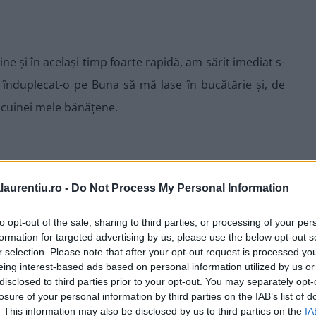
ine și în același timp foarte rapidă, am sărit imediat s-
înduplecat-o pe Buna să mă lase în bucătărie și, de
ul cuinei mele bănățene.
 la confuzie cu rețeta de latkes evreiești. Nu e de
laurentiu.ro -
Do Not Process My Personal Information
ina a avut o populație evreiască însemnată.
Pagina
n 1930, 33% dintre locuitorii Rădăuțiului erau evrei.
to opt-out of the sale, sharing to third parties, or processing of your per
formation for targeted advertising by us, please use the below opt-out s
și sunt aproape inexistente. Uneori, tocineii conțin și
r selection. Please note that after your opt-out request is processed y
kes conțin ceapă, ceea ce nu e o regulă. Ingredientele
eing interest-based ads based on personal information utilized by us or
disclosed to third parties prior to your opt-out. You may separately opt-
 făină.
Rețeta de latkes evreiești
, în varianta vegană,
losure of your personal information by third parties on the IAB’s list of
. This information may also be disclosed by us to third parties on the
IA