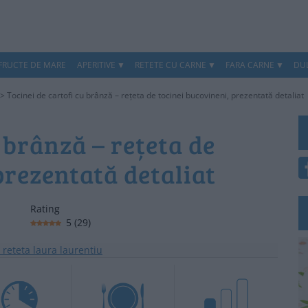
 FRUCTE DE MARE
APERITIVE
RETETE CU CARNE
FARA CARNE
DUL
>
Tocinei de cartofi cu brânză – rețeta de tocinei bucovineni, prezentată detaliat
 brânză – rețeta de
prezentată detaliat
Rating
5
(
29
)