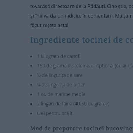
tovarășă directoare de la Rădăuți. Cine știe, 
și îmi va da un indiciu, în comentarii. Mulțum
făcut rețeta asta!
Ingrediente tocinei de c
1 kilogram de cartofi
150 de grame de telemea – opțional (eu am fol
½ de linguriță de sare
¼ de linguriță de piper
1 ou de mărime medie
2 linguri de făină (40-50 de grame)
ulei pentru prăjit
Mod de preparare tocinei bucovine