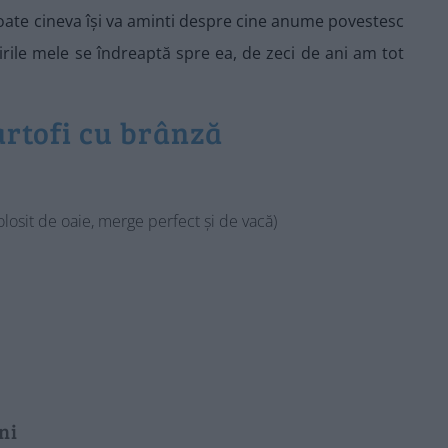
poate cineva își va aminti despre cine anume povestesc
irile mele se îndreaptă spre ea, de zeci de ani am tot
artofi cu brânză
osit de oaie, merge perfect și de vacă)
ni