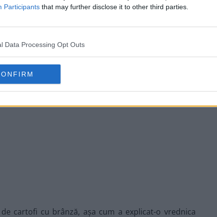
Participants
that may further disclose it to other third parties.
l Data Processing Opt Outs
CONFIRM
 de cartofi cu brânză, așa cum a explicat-o vrednica