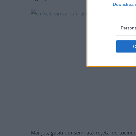
Downstream 
Persona
Mai jos, găsiți consemnată rețeta de tocinei