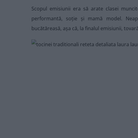
Scopul emisiunii era să arate clasei munc
performantă, soție și mamă model. Neap
bucătăreasă, așa că, la finalul emisiunii, tova