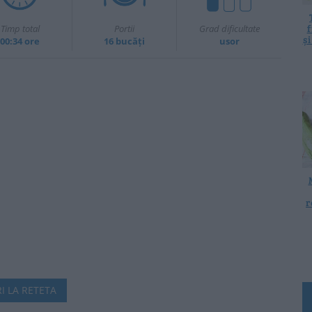
f
Timp total
Portii
Grad dificultate
ș
00:34 ore
16 bucăți
usor
r
I LA RETETA