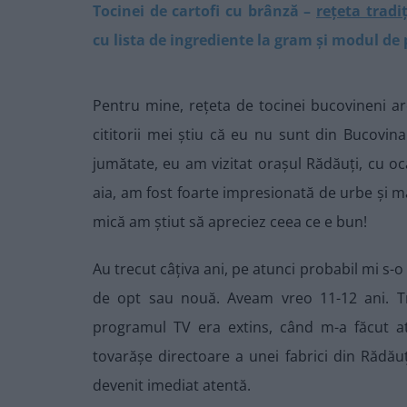
Tocinei de cartofi cu brânză –
rețeta tradi
cu lista de ingrediente la gram și modul de 
Pentru mine, rețeta de tocinei bucovineni ar
cititorii mei știu că eu nu sunt din Bucovina
jumătate, eu am vizitat orașul Rădăuți, cu o
aia, am fost foarte impresionată de urbe și m
mică am știut să apreciez ceea ce e bun!
Au trecut câțiva ani, pe atunci probabil mi s-o
de opt sau nouă. Aveam vreo 11-12 ani. Tr
programul TV era extins, când m-a făcut a
tovarășe directoare a unei fabrici din Rădău
devenit imediat atentă.