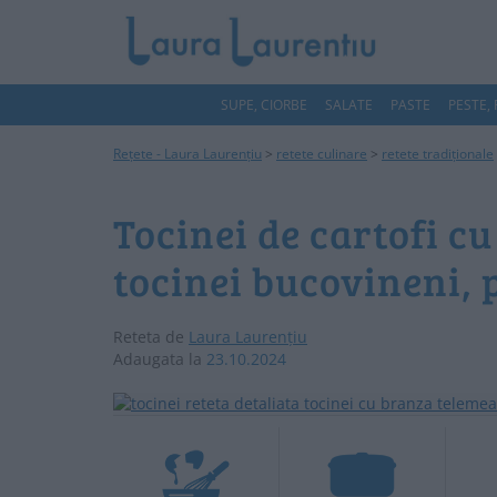
SUPE, CIORBE
SALATE
PASTE
PESTE,
Rețete - Laura Laurențiu
>
retete culinare
>
retete tradiționale
Tocinei de cartofi cu
tocinei bucovineni, 
Reteta de
Laura Laurențiu
Adaugata la
23.10.2024