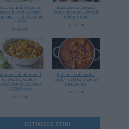
Tort de înghețată cu
Băscuțe cu brânză
ructe în trei straturi
dulce și caise – rețetă
i arome – rețetă video
video + text
+ text
31.07.2026
07.08.2026
Mâncare de dovlecei
Pui cu sos de ardei
cu roșii și ardei –
copți – rețetă video și
ețetă simplă de vară
pas cu pas
– VIDEO+text
25.07.2026
28.07.2026
ULTIMELE ȘTIRI