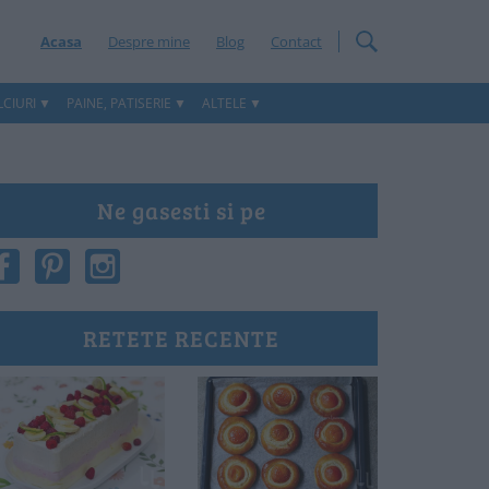
Acasa
Despre mine
Blog
Contact
CIURI
PAINE, PATISERIE
ALTELE
Ne gasesti si pe
RETETE RECENTE