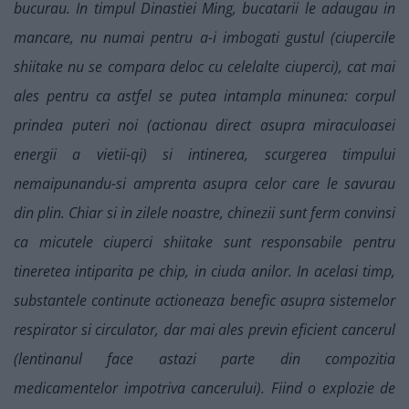
bucurau. In timpul Dinastiei Ming, bucatarii le adaugau in
mancare, nu numai pentru a-i imbogati gustul (ciupercile
shiitake nu se compara deloc cu celelalte ciuperci), cat mai
ales pentru ca astfel se putea intampla minunea: corpul
prindea puteri noi (actionau direct asupra miraculoasei
energii a vietii-qi) si intinerea, scurgerea timpului
nemaipunandu-si amprenta asupra celor care le savurau
din plin. Chiar si in zilele noastre, chinezii sunt ferm convinsi
ca micutele ciuperci shiitake sunt responsabile pentru
tineretea intiparita pe chip, in ciuda anilor. In acelasi timp,
substantele continute actioneaza benefic asupra sistemelor
respirator si circulator, dar mai ales previn eficient cancerul
(lentinanul face astazi parte din compozitia
medicamentelor impotriva cancerului). Fiind o explozie de