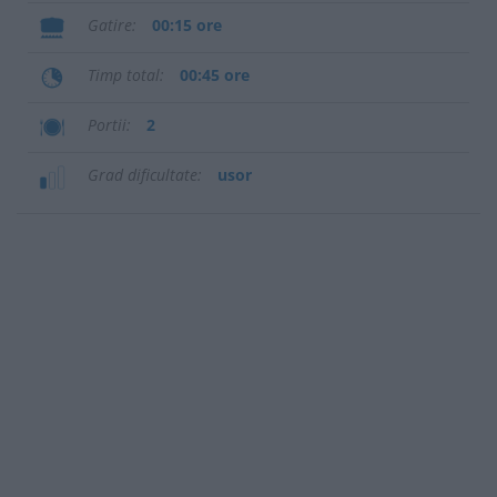
Gatire
00:15 ore
Timp total
00:45 ore
Portii
2
Grad dificultate
usor