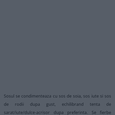
Sosul se condimenteaza cu sos de soia, sos iute si sos
de rodii dupa gust, echilibrand tenta de
sarat/iute/dulce-acrisor dupa preferinta. Se fierbe