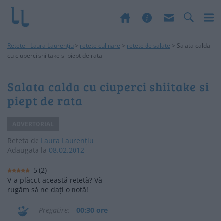
Rețete - Laura Laurențiu
>
retete culinare
>
retete de salate
>
Salata calda
cu ciuperci shiitake si piept de rata
Salata calda cu ciuperci shiitake si
piept de rata
ADVERTORIAL
Reteta de
Laura Laurențiu
Adaugata la
08.02.2012
5
(
2
)
V-a plăcut această retetă? Vă
rugăm să ne dați o notă!
Pregatire
00:30 ore