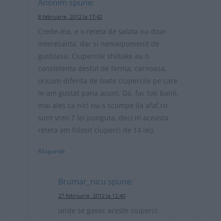
Anonim
spune:
8 februarie, 2012 la 17:42
Crede-ma, e o reteta de salata nu doar
interesanta, dar si nemaipomenit de
gustoasa. Ciupercile shiitake au o
consistenta destul de ferma, carnoasa,
oricum diferita de toate ciupercile pe care
le-am gustat pana acum. Da, fac toti banii,
mai ales ca nici nu-s scumpe (la afaf.ro
sunt vreo 7 lei punguta, deci in aceasta
reteta am folosit ciuperci de 14 lei).
Răspunde
Brumar_nicu
spune:
27 februarie, 2012 la 12:40
unde se gasec aceste ciuperci