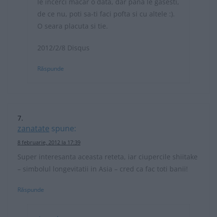
le incerci macar o data, dar pana le gasesti,
de ce nu, poti sa-ti faci pofta si cu altele :).
O seara placuta si tie.
2012/2/8 Disqus
Răspunde
zanatate
spune:
8 februarie, 2012 la 17:39
Super interesanta aceasta reteta, iar ciupercile shiitake
– simbolul longevitatii in Asia – cred ca fac toti banii!
Răspunde