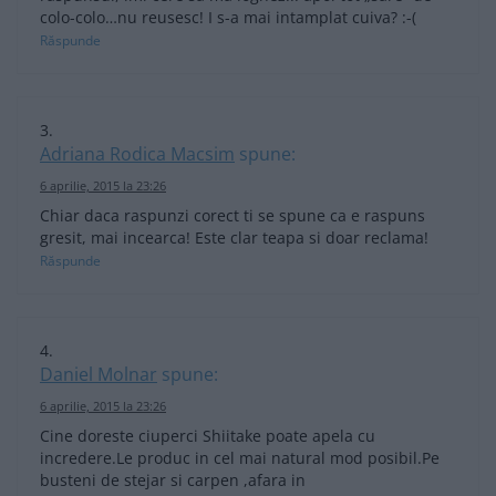
colo-colo…nu reusesc! I s-a mai intamplat cuiva? :-(
Răspunde
Adriana Rodica Macsim
spune:
6 aprilie, 2015 la 23:26
Chiar daca raspunzi corect ti se spune ca e raspuns
gresit, mai incearca! Este clar teapa si doar reclama!
Răspunde
Daniel Molnar
spune:
6 aprilie, 2015 la 23:26
Cine doreste ciuperci Shiitake poate apela cu
incredere.Le produc in cel mai natural mod posibil.Pe
busteni de stejar si carpen ,afara in