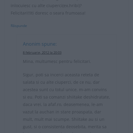
inlocuiesc cu alte ciuperci(ex.hribi)?
Felicitari!!Iti doresc o seara frumoasa!
Răspunde
Anonim
spune:
8 februarie, 2012 la 20:03
Mina, multumesc pentru felicitari.
Sigur, poti sa incerci aceasta reteta de
salata si cu alte ciuperci, de ce nu, dar
acestea sunt cu totul unice, m-am convins
si eu. Poti sa comanzi shiitake deshidratate,
daca vrei, la afaf.ro, deasemenea, le-am
vazut la auchan in stare proaspata, dar
mult, mult mai scumpe. Shiitake au si un
gust, si o consistenta deosebita, merita sa