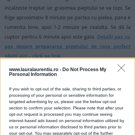
incalzeste treptat iar grasimea pieptului se va topi. Se
frige aproximativ 8 minute pe partea cu pielea, pana e
rumenita bine, apoi 1-2 minute pe cealalta. Se dă la
cuptor pentru 6 minute apoi este gata.
Detalii pas cu
pas despre prepararea pieptului de rata perfect
găsiți aici – click pe link
.
www.lauralaurentiu.ro -
Do Not Process My
Personal Information
If you wish to opt-out of the sale, sharing to third parties, or
processing of your personal or sensitive information for
targeted advertising by us, please use the below opt-out
section to confirm your selection. Please note that after your
opt-out request is processed you may continue seeing
interest-based ads based on personal information utilized by
us or personal information disclosed to third parties prior to
your opt-out. You may separately opt-out of the further