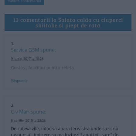
13 comentarii la Salata calda cu ciuperci
shiitake si piept de rata
Service GSM
spune:
9 iunie, 2017 la 18:28
Gustos , felicitari pentru reteta
Răspunde
C-v Mari
spune:
6 aprilie, 2015 la 23:26
De cateva zile, inloc sa apara fereastra unde sa scriu
raspunsul, imi cere sa ma loghez!!! apoi tot „sare” de