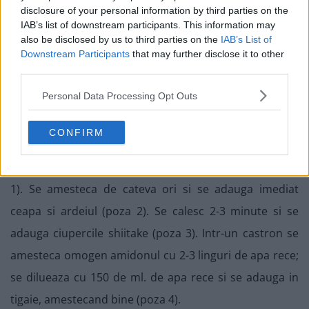
disclosure of your personal information by third parties on the
IAB’s list of downstream participants. This information may
also be disclosed by us to third parties on the
IAB’s List of
Downstream Participants
that may further disclose it to other
third parties.
Pieptul de rata se scoate din tigaie si se pastreaza cald,
Personal Data Processing Opt Outs
acoperit cu foile de aluminiu.
CONFIRM
In tigaie se adauga peste grasimea de rata cele 2 linguri
de ulei; se adauga imediat ghimbirul si usturoiul (poza
1). Se amesteca de cateva ori si se adauga imediat
ceapa si ardeiul (poza 2). Se calesc 2-3 minute si se
adauga ciupercile shiitake (poza 3). Intr-un castron se
amesteca omogen amidonul cu 2-3 linguri de apa rece;
se dilueaza cu 150 de ml. de apa rece si se adauga in
tigaie, amestecand bine (poza 4).