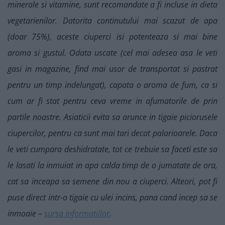
minerale si vitamine, sunt recomandate a fi incluse in dieta
vegetarienilor. Datorita continutului mai scazut de apa
(doar 75%), aceste ciuperci isi potenteaza si mai bine
aroma si gustul. Odata uscate (cel mai adesea asa le veti
gasi in magazine, find mai usor de transportat si pastrat
pentru un timp indelungat), capata o aroma de fum, ca si
cum ar fi stat pentru ceva vreme in afumatorile de prin
partile noastre. Asiaticii evita sa arunce in tigaie piciorusele
ciupercilor, pentru ca sunt mai tari decat palarioarele. Daca
le veti cumpara deshidratate, tot ce trebuie sa faceti este sa
le lasati la inmuiat in apa calda timp de o jumatate de ora,
cat sa inceapa sa semene din nou a ciuperci. Alteori, pot fi
puse direct intr-o tigaie cu ulei incins, pana cand incep sa se
inmoaie –
sursa informatiilor
.