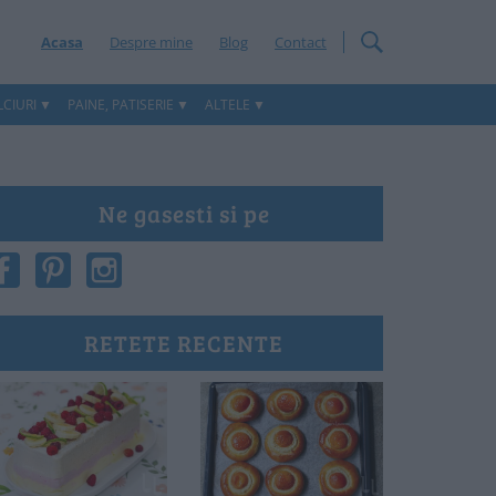
Acasa
Despre mine
Blog
Contact
CIURI
PAINE, PATISERIE
ALTELE
Ne gasesti si pe
RETETE RECENTE