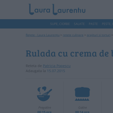
SUPE, CIORBE
SALATE
PASTE
PESTE,
Rețete - Laura Laurențiu
>
retete culinare
>
prajituri si torturi
Rulada cu crema de 
Reteta de
Patricia Popescu
Adaugata la
15.07.2015
Pregatire
Gatire
00:15 ore
00:14 ore