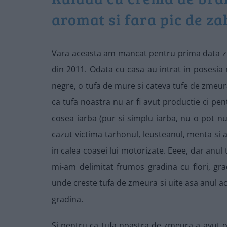
aromat si fara pic de za
Vara aceasta am mancat pentru prima data zm
din 2011. Odata cu casa au intrat in posesia 
negre, o tufa de mure si cateva tufe de zme
ca tufa noastra nu ar fi avut productie ci p
cosea iarba (pur si simplu iarba, nu o pot num
cazut victima tarhonul, leusteanul, menta si a
in calea coasei lui motorizate. Eeee, dar anul
mi-am delimitat frumos gradina cu flori, g
unde creste tufa de zmeura si uite asa anul 
gradina.
Si pentru ca tufa noastra de zmeura a avut 