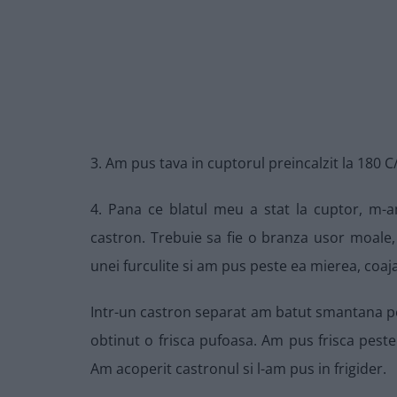
3. Am pus tava in cuptorul preincalzit la 180 
4. Pana ce blatul meu a stat la cuptor, m
castron. Trebuie sa fie o branza usor moale
unei furculite si am pus peste ea mierea, coaj
Intr-un castron separat am batut smantana pent
obtinut o frisca pufoasa. Am pus frisca peste
Am acoperit castronul si l-am pus in frigider.