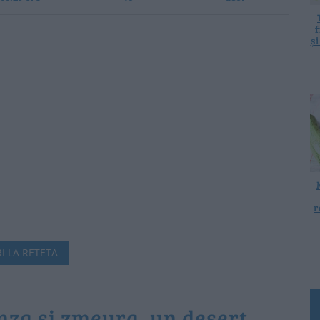
f
ș
r
I LA RETETA
nza si zmeura, un desert