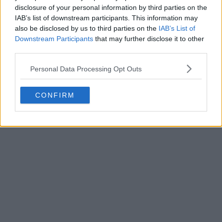
din toate ingredientele specificate. Se scoate prajitura
disclosure of your personal information by third parties on the
cu glazura intarita din congelator si deasupra se pune,
IAB’s list of downstream participants. This information may
also be disclosed by us to third parties on the
IAB’s List of
lingura cu lingura, restul de crema, niveland foarte bine
Downstream Participants
that may further disclose it to other
third parties.
suprafata.
Personal Data Processing Opt Outs
CONFIRM