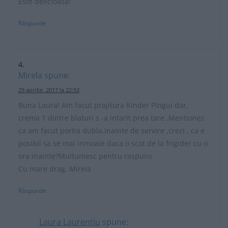
Este delicioasa!
Răspunde
Mirela
spune:
29 aprilie, 2017 la 22:53
Buna Laura! Am facut prajitura Kinder Pingui dar,
crema 1 dintre blaturi s -a intarit prea tare..Mentionez
ca am facut portia dubla.Inainte de servire ,crezi , ca e
posibil sa se mai inmoaie daca o scot de la frigider cu o
ora inainte?Multumesc pentru raspuns
Cu mare drag, Mirela
Răspunde
Laura Laurențiu
spune: