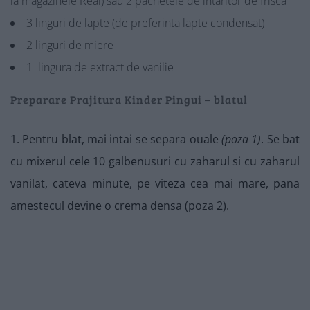
la magazinele Real) sau 2 pachetele de intaritor de frisca
3 linguri de lapte (de preferinta lapte condensat)
2 linguri de miere
1 lingura de extract de vanilie
Preparare Prajitura Kinder Pingui – blatul
1. Pentru blat, mai intai se separa ouale
(poza 1)
. Se bat
cu mixerul cele 10 galbenusuri cu zaharul si cu zaharul
vanilat, cateva minute, pe viteza cea mai mare, pana
amestecul devine o crema densa (poza 2).