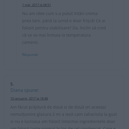
1 mai, 2017 la 08:51
Nu am idee cum s-a putut întări crema
prea tare, până la urmă e doar frișcă! Ce ai
folosit pentru stabilizare? Da, înclin să cred
că se va mai înmuia la temperatura
camerei.
Răspunde
Diana
spune:
10 ianuarie, 2017 la 18:48
Am făcut prăjitură de două si de două ori aceeași
nemulțumire glazura 2 mi a ieșit cam zaharisita la gust
si nu e lucioasa am folosit întocmai ingredientele doar
am folosit lapte normal în loc de cel condensat. Care e