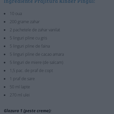
Ingrediente Prajitura Kinder Pingui:
10 oua
200 grame zahar
2 pachetele de zahar vanilat
5 linguri pline cu gris
5 linguri pline de faina
5 linguri pline de cacao amara
5 linguri de miere (de salcam)
1,5 pac. de praf de copt
1 praf de sare
50 ml lapte
270 ml ulei
Glazura 1 (peste crema):