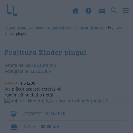
Rețete - Laura Laurențiu
>
retete culinare
>
prajituri si torturi
>
Prajitura
Kinder pingui
Prajitura Kinder pingui
Reteta de
Laura Laurențiu
Adaugata la
03.02.2009
4.5
(
208
)
V-a plăcut această retetă? Vă
rugăm să ne dați o notă!
Pregatire
01:30 ore
Gatire
00:30 ore