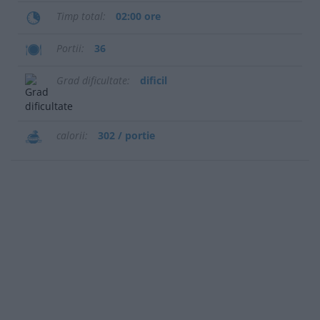
Timp total
02:00 ore
Portii
36
Grad dificultate
dificil
calorii
302 / portie