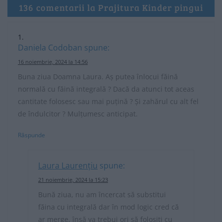
136 comentarii la Prajitura Kinder pingui
Daniela Codoban
spune:
16 noiembrie, 2024 la 14:56
Buna ziua Doamna Laura. Aș putea înlocui făină
normală cu făină integrală ? Dacă da atunci tot aceas
cantitate folosesc sau mai puțină ? Și zahărul cu alt fel
de îndulcitor ? Mulțumesc anticipat.
Răspunde
Laura Laurențiu
spune:
21 noiembrie, 2024 la 15:23
Bună ziua, nu am încercat să substitui
făina cu integrală dar în mod logic cred că
ar merge, însă va trebui ori să folosiți cu