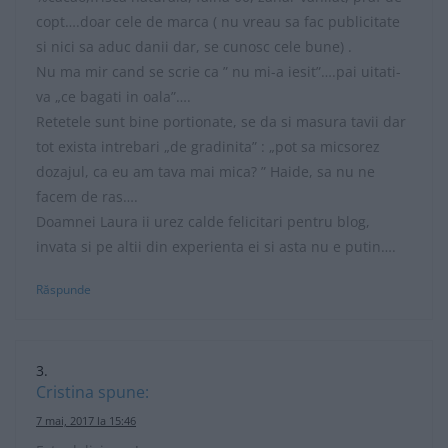
copt….doar cele de marca ( nu vreau sa fac publicitate
si nici sa aduc danii dar, se cunosc cele bune) .
Nu ma mir cand se scrie ca ” nu mi-a iesit”….pai uitati-
va „ce bagati in oala”….
Retetele sunt bine portionate, se da si masura tavii dar
tot exista intrebari „de gradinita” : „pot sa micsorez
dozajul, ca eu am tava mai mica? ” Haide, sa nu ne
facem de ras….
Doamnei Laura ii urez calde felicitari pentru blog,
invata si pe altii din experienta ei si asta nu e putin….
Răspunde
Cristina
spune:
7 mai, 2017 la 15:46