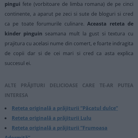
pingui
fete (vorbitoare de limba romana) de pe cinci
continente, a aparut pe zeci si sute de bloguri si cred
ca pe toate forumurile culinare.
Aceasta reteta de
kinder pinguin
seamana mult la gust si textura cu
prajitura cu acelasi nume din comert, e foarte indragita
de copii dar si de cei mari si cred ca asta explica
succesul ei.
ALTE PRĂJITURI DELICIOASE CARE TE-AR PUTEA
INTERESA
Rețeta originală a prăjiturii ”Păcatul dulce”
Rețeta originală a prăjiturii Lulu
Rețeta originală a prăjiturii ”Frumoasa
Adormită”