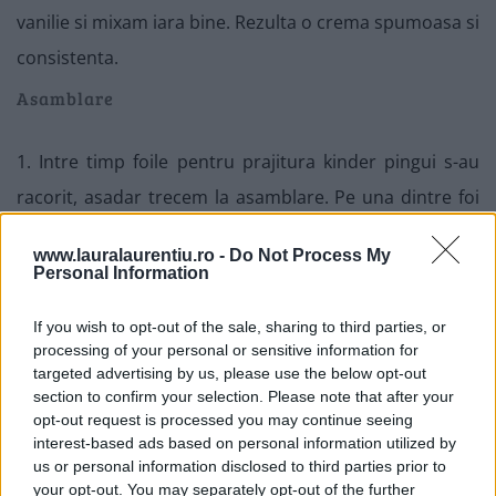
vanilie si mixam iara bine. Rezulta o crema spumoasa si
consistenta.
Asamblare
1. Intre timp foile pentru prajitura kinder pingui s-au
racorit, asadar trecem la asamblare. Pe una dintre foi
se pune jumatate din crema, netezind foarte bine,
www.lauralaurentiu.ro -
Do Not Process My
ajutandu-ne, la nevoie, de un cutit umed, cu lama
Personal Information
lunga. Peste crema se pune glazura 1 inainte
If you wish to opt-out of the sale, sharing to third parties, or
preparata, pastrata la temperatura camerei, apoi se da
processing of your personal or sensitive information for
prajitura la congelator cateva minute, doar cat sa se
targeted advertising by us, please use the below opt-out
section to confirm your selection. Please note that after your
intareasca glazura.
opt-out request is processed you may continue seeing
interest-based ads based on personal information utilized by
2. Intre timp se prepara glazura 2, identic ca si prima,
us or personal information disclosed to third parties prior to
your opt-out. You may separately opt-out of the further