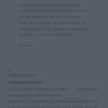
ceva mai puțină făină integrală, ori să
creșteți cantitatea de lichid, caz în care vă
vpr ieși blaturi mai groase. În privința
zahărului, mai greu. Nu cunosc niciun alt
îndulcitor care să fie capabil să stabilizeze
bezeaua, așa cum o face zahărul.
Răspunde
Angelica
spune:
18 decembrie, 2017 la 22:27
Am citit cateva comentarii, ma uimesc ……prima regula
ca o prajitura „sa iasa” este sa se
faca doar cu ingrediente de calitate:ciocolata minim 70
%cacao,frisca naturala, faina 00, zahar vanilat, praf de