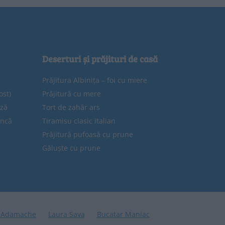
Deserturi și prăjituri de casă
Prăjitura Albinița – foi cu miere
ost)
Prăjitură cu mere
eză
Tort de zahăr ars
uncă
Tiramisu clasic italian
Prăjitură pufoasă cu prune
Găluște cu prune
 Adamache
Laura Sava
Bucatar Maniac