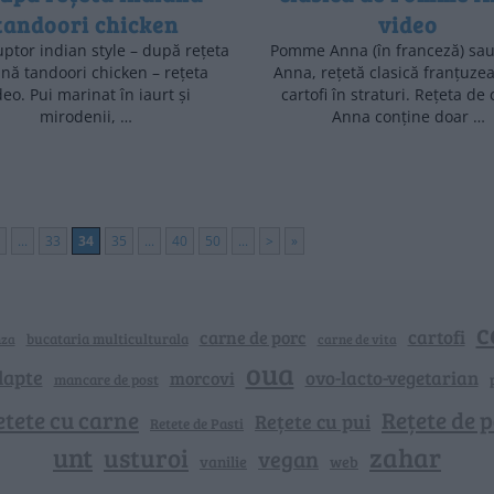
tandoori chicken
video
uptor indian style – după rețeta
Pomme Anna (în franceză) sau 
ană tandoori chicken – rețeta
Anna, rețetă clasică franțuze
deo. Pui marinat în iaurt și
cartofi în straturi. Rețeta de 
mirodenii, …
Anna conține doar …
...
33
34
35
...
40
50
...
>
»
c
cartofi
carne de porc
bucataria multiculturala
nza
carne de vita
oua
lapte
ovo-lacto-vegetarian
morcovi
mancare de post
etete cu carne
Rețete de p
Rețete cu pui
Retete de Pasti
unt
zahar
usturoi
vegan
vanilie
web