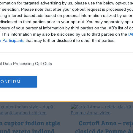
legerea ingredientelor …
video. Ce fel de carne se folo
formation for targeted advertising by us, please use the below opt-out s
r selection. Please note that after your opt-out request is processed y
eing interest-based ads based on personal information utilized by us or
disclosed to third parties prior to your opt-out. You may separately opt-
losure of your personal information by third parties on the IAB’s list of
. This information may also be disclosed by us to third parties on the
IA
ecuri bărcuțe cu nucă
Chiftele din cartofi 
Participants
that may further disclose it to other third parties.
bezea – rețeta video
latke vegane – rețe
uri fragede bărcuțe cu nucă și
post (video)
 rețeta video, explicată pas cu
l Data Processing Opt Outs
Chiftele din cartofi rași rețetă 
 Rețeta de fursecuri bărcuțe,
latke/latkes vegane, prezent
fragede de …
format video și text, pas cu 
CONFIRM
sunt …
la cuptor indian style
Cartofi Anna – reț
după rețeta indiană
clasică de Pomme A