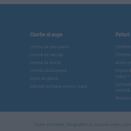
Ciorbe si supe
Feluri
Ciorba de perișoare
Chiftel
Ciorbă de văcuță
Chiftel
Ciorbă de burtă
Ardei u
Ciorbă rădăuțeană
Friptură
video + 
Supă de găină
Sarmale 
Găluște pufoase pentru supă
murată,
Musaca
Toate articolele, fotografiile și clipurile video ca