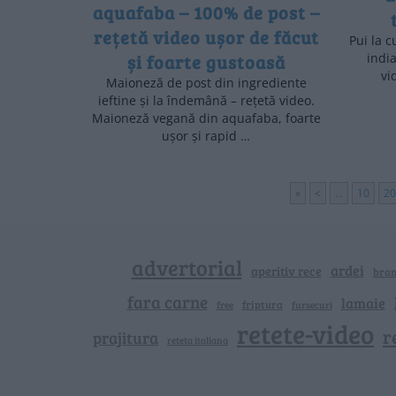
aquafaba – 100% de post –
rețetă video ușor de făcut
Pui la c
și foarte gustoasă
indi
vi
Maioneză de post din ingrediente
ieftine și la îndemână – rețetă video.
Maioneză vegană din aquafaba, foarte
ușor și rapid …
«
<
...
10
20
advertorial
ardei
aperitiv rece
bra
fara carne
lamaie
friptura
free
fursecuri
retete-video
r
prajitura
reteta italiana