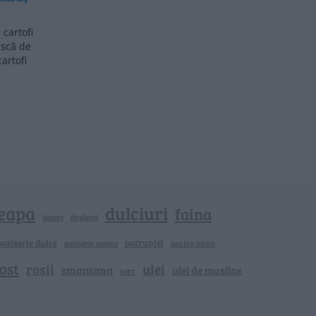
cartofi
ască de
cartofi
eapa
dulciuri
faina
dovlecei
desert
patiserie dulce
patrunjel
patiserie sarata
pentru iarna
ost
rosii
ulei
smantana
ulei de masline
tort