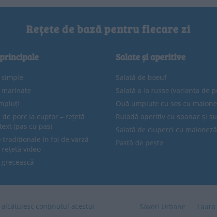
Rețete de bază pentru fiecare zi
 principale
Salate și aperitive
e simple
Salată de boeuf
e marinate
Salată a la russe (varianta de p
mpluți
Ouă umplute cu sos cu maion
 de porc la cuptor – rețetă
Ruladă aperitiv cu spanac și ș
text (pas cu pas)
Salată de ciuperci cu maioneză
tradiționale în foi de varză
Pastă de pește
 rețetă video
 grecească
re alcătuiesc conținutul acestui
Savori Urbane
Laura