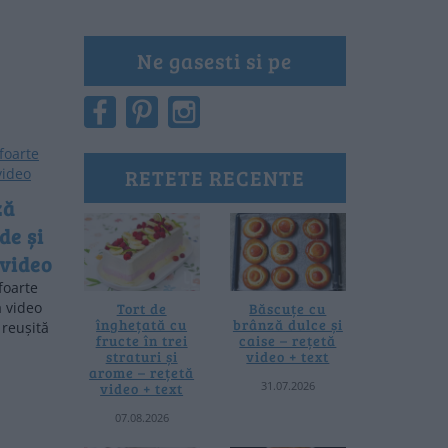
Ne gasesti si pe
RETETE RECENTE
ză
de și
 video
foarte
ă video
Tort de
Băscuțe cu
înghețată cu
brânză dulce și
 reușită
fructe în trei
caise – rețetă
straturi și
video + text
arome – rețetă
31.07.2026
video + text
07.08.2026