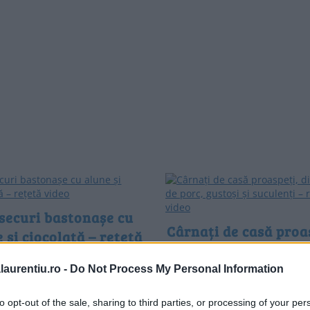
securi bastonașe cu
Cârnați de casă proa
 și ciocolată – rețetă
din carne de porc, g
video
și suculenți – rețetă
laurentiu.ro -
Do Not Process My Personal Information
ecuri bastonașe cu alune și
ată – rețetă video pas cu pas,
Cârnați de casă proaspeți, di
u o reușită perfectă. Ghid de
de porc, gustoși și suculenți –
to opt-out of the sale, sharing to third parties, or processing of your per