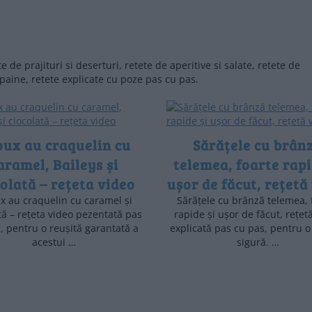
 de prajituri si deserturi, retete de aperitive si salate, retete de
 paine, retete explicate cu poze pas cu pas.
ux au craquelin cu
Sărățele cu brân
aramel, Baileys și
telemea, foarte rapi
colată – rețeta video
ușor de făcut, rețetă
x au craquelin cu caramel și
Sărățele cu brânză telemea, 
tă – rețeta video pezentată pas
rapide și ușor de făcut, rețet
, pentru o reușită garantată a
explicată pas cu pas, pentru o
acestui …
sigură. …