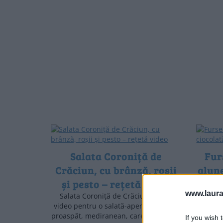
Salata Coroniță de
Fur
Crăciun, cu brânză, roșii
alune
și pesto – rețetă video
www.laura
Salata Coroniță de Crăciun, rețetă
Furs
video pentru o salată-aperitiv cu gust
ciocol
proaspăt, mediranean, care înviorează
pentr
If you wish 