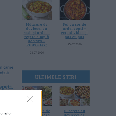
Mâncare de
Pui cu sos de
dovlecei cu
ardei copți –
roșii și ardei –
rețetă video și
rețetă simplă
pas cu pas
de vară –
25.07.2026
VIDEO+text
28.07.2026
ULTIMELE ȘTIRI
speți,
ustoși
 video
n carne
20 de rețete de
10 rețete cu
 rețetă
sonal or
salate de vară
dovlecei de