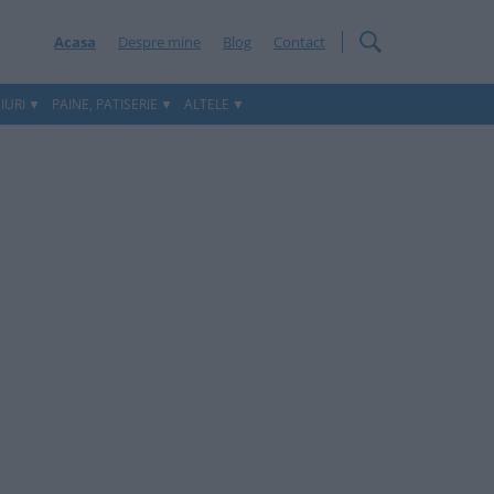
Acasa
Despre mine
Blog
Contact
IURI
PAINE, PATISERIE
ALTELE