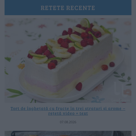
RETETE RECENTE
Tort de înghețată cu fructe în trei straturi și arome –
rețetă video + text
07.08.2026