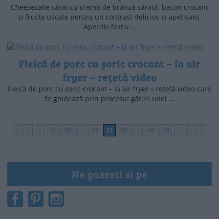
Cheesecake sărat cu cremă de brânză sărată, bacon crocant
și fructe uscate pentru un contrast delicios și apetisant.
Aperitiv festiv …
Fleică de porc cu șoric crocant – la air
fryer – rețetă video
Fleică de porc cu șoric crocant – la air fryer – rețetă video care
te ghidează prin procesul gătirii unei …
«
<
...
10
20
...
32
33
34
...
40
50
...
>
»
Ne gasesti si pe