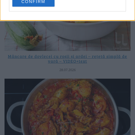
CONFIRM
Mâncare de dovlecei cu roșii și ardei – rețetă simplă de
vară – VIDEO+text
28.07.2026