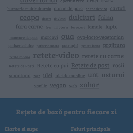
ardei
aperitiv rece
branza
cartofi
carne de porc
bucataria multiculturala
carne de vita
ceapa
dulciuri
faina
dovlecei
desert
fara carne
lapte
lamaie
friptura
free
fursecuri
oua
ovo-lacto-vegetarian
morcovi
mancare de post
prajitura
patiserie dulce
patrunjel
patiserie sarata
pentru iarna
retete-video
retete cu carne
reteta italiana
Rețete de post
rosii
Rețete cu pui
Retete de Pasti
unt
usturoi
ulei
smantana
ulei de masline
tort
zahar
vegan
vanilie
web
Rețete de bază pentru fiecare zi
Ciorbe si supe
Feluri principale