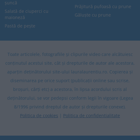
șuncă
Prăjitură pufoasă cu prune
Salată de ciuperci cu
Găluște cu prune
maioneză
Pastă de pește
Toate articolele, fotografiile și clipurile video care alcătuiesc
conținutul acestui site, cât și drepturile de autor ale acestora,
aparțin deținătorului site-ului lauralaurentiu.ro. Copierea și
diseminarea pe orice suport (publicații online sau scrise,
broșuri, cărți etc) a acestora, în lipsa acordului scris al
deținătorului, se vor pedepsi conform legii în vigoare (Legea
8/1996 privind dreptul de autor și drepturile conexe).
Politica de cookies
|
Politica de confidentialitate