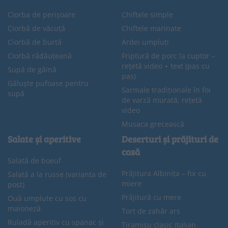
Ciorba de perișoare
Chiftele simple
Ciorbă de văcuță
Chiftele marinate
Ciorbă de burtă
Ardei umpluți
Ciorbă rădăuțeană
Friptură de porc la cuptor –
rețetă video + text (pas cu
Supă de găină
pas)
Găluște pufoase pentru
Sarmale tradiționale în foi
supă
de varză murată, rețetă
video
Musaca grecească
Salate și aperitive
Deserturi și prăjituri de
casă
Salată de boeuf
Prăjitura Albinița – foi cu
Salată a la russe (varianta de
miere
post)
Prăjitură cu mere
Ouă umplute cu sos cu
maioneză
Tort de zahăr ars
Ruladă aperitiv cu spanac și
Tiramisu clasic italian