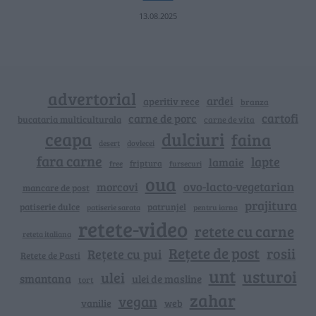
13.08.2025
advertorial
ardei
aperitiv rece
branza
cartofi
carne de porc
bucataria multiculturala
carne de vita
ceapa
dulciuri
faina
dovlecei
desert
fara carne
lapte
lamaie
friptura
free
fursecuri
oua
ovo-lacto-vegetarian
morcovi
mancare de post
prajitura
patiserie dulce
patrunjel
patiserie sarata
pentru iarna
retete-video
retete cu carne
reteta italiana
Rețete de post
rosii
Rețete cu pui
Retete de Pasti
unt
usturoi
ulei
smantana
ulei de masline
tort
zahar
vegan
vanilie
web