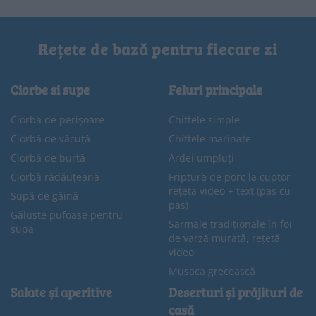
Rețete de bază pentru fiecare zi
Ciorbe si supe
Feluri principale
Ciorba de perișoare
Chiftele simple
Ciorbă de văcuță
Chiftele marinate
Ciorbă de burtă
Ardei umpluți
Ciorbă rădăuțeană
Friptură de porc la cuptor –
rețetă video + text (pas cu
Supă de găină
pas)
Găluște pufoase pentru
Sarmale tradiționale în foi
supă
de varză murată, rețetă
video
Musaca grecească
Salate și aperitive
Deserturi și prăjituri de
casă