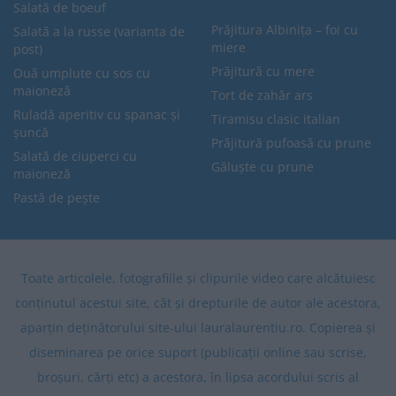
Salată de boeuf
Prăjitura Albinița – foi cu
Salată a la russe (varianta de
miere
post)
Prăjitură cu mere
Ouă umplute cu sos cu
maioneză
Tort de zahăr ars
Ruladă aperitiv cu spanac și
Tiramisu clasic italian
șuncă
Prăjitură pufoasă cu prune
Salată de ciuperci cu
Găluște cu prune
maioneză
Pastă de pește
Toate articolele, fotografiile și clipurile video care alcătuiesc
conținutul acestui site, cât și drepturile de autor ale acestora,
aparțin deținătorului site-ului lauralaurentiu.ro. Copierea și
diseminarea pe orice suport (publicații online sau scrise,
broșuri, cărți etc) a acestora, în lipsa acordului scris al