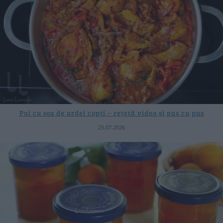
Pui cu sos de ardei copți – rețetă video și pas cu pas
25.07.2026