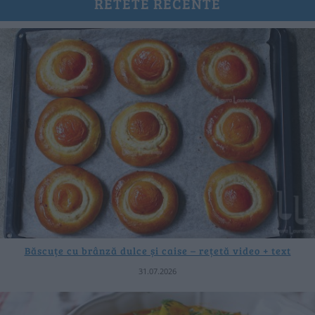
RETETE RECENTE
Băscuțe cu brânză dulce și caise – rețetă video + text
31.07.2026