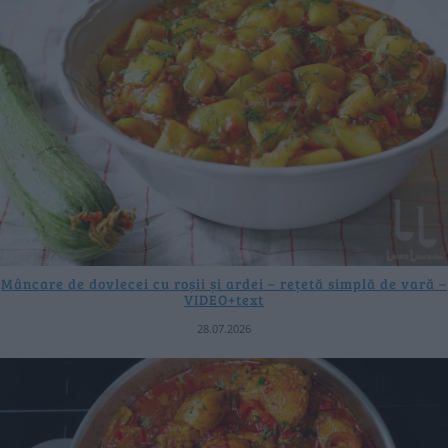
Mâncare de dovlecei cu roșii și ardei – rețetă simplă de vară –
VIDEO+text
28.07.2026