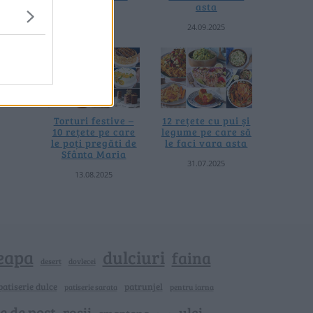
asta
asta
04.08.2026
24.09.2025
Torturi festive –
12 rețete cu pui și
10 rețete pe care
legume pe care să
le poți pregăti de
le faci vara asta
Sfânta Maria
31.07.2025
13.08.2025
eapa
dulciuri
faina
dovlecei
desert
patiserie dulce
patrunjel
patiserie sarata
pentru iarna
e de post
rosii
ulei