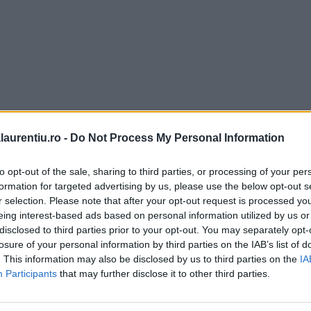
laurentiu.ro -
Do Not Process My Personal Information
to opt-out of the sale, sharing to third parties, or processing of your per
formation for targeted advertising by us, please use the below opt-out s
r selection. Please note that after your opt-out request is processed y
eing interest-based ads based on personal information utilized by us or
disclosed to third parties prior to your opt-out. You may separately opt-
losure of your personal information by third parties on the IAB’s list of
ta grecească – rețetă
. This information may also be disclosed by us to third parties on the
IA
oritoare pentru zile
Participants
that may further disclose it to other third parties.
ierbinți, gata în 10