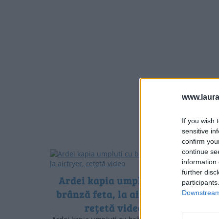
www.laura
If you wish 
sensitive in
confirm you
continue se
information 
further disc
Ardei kapia umpluți cu
Sala
participants
brânză feta, la airfryer,
răc
Downstream 
rețetă video
f