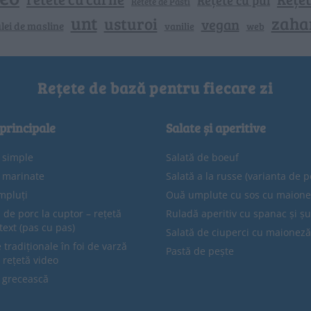
Retete de Pasti
unt
zaha
usturoi
vegan
lei de masline
vanilie
web
Rețete de bază pentru fiecare zi
 principale
Salate și aperitive
e simple
Salată de boeuf
e marinate
Salată a la russe (varianta de p
mpluți
Ouă umplute cu sos cu maion
 de porc la cuptor – rețetă
Ruladă aperitiv cu spanac și ș
text (pas cu pas)
Salată de ciuperci cu maioneză
tradiționale în foi de varză
Pastă de pește
 rețetă video
 grecească