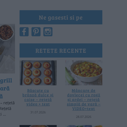
Ne gasesti si pe
RETETE RECENTE
grill
vară
Băscuțe cu
Mâncare de
brânză dulce și
dovlecei cu roșii
să
caise – rețetă
și ardei – rețetă
 – rețetă
video + text
simplă de vară –
VIDEO+text
 Rețetă
31.07.2026
ci …
28.07.2026