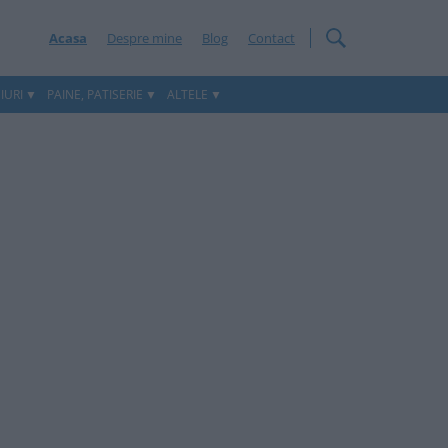
Acasa
Despre mine
Blog
Contact
IURI
PAINE, PATISERIE
ALTELE