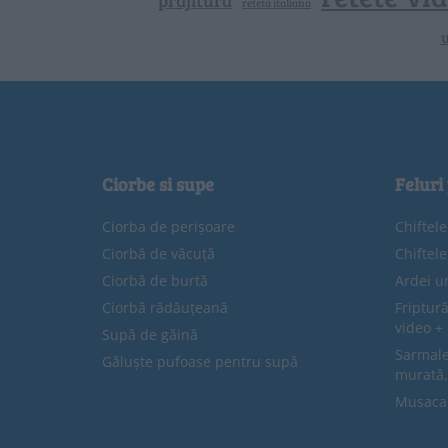
prajitura
reteta italiana
u
Ciorbe si supe
Feluri
Ciorba de perișoare
Chiftel
Ciorbă de văcuță
Chiftel
Ciorbă de burtă
Ardei u
Ciorbă rădăuțeană
Friptură
video + 
Supă de găină
Sarmale 
Găluște pufoase pentru supă
murată,
Musaca