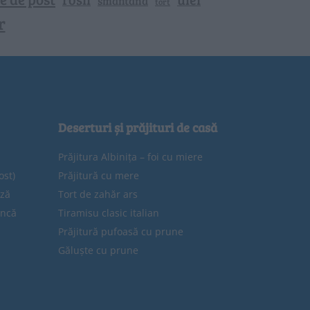
smantana
tort
r
Deserturi și prăjituri de casă
Prăjitura Albinița – foi cu miere
ost)
Prăjitură cu mere
eză
Tort de zahăr ars
uncă
Tiramisu clasic italian
Prăjitură pufoasă cu prune
Găluște cu prune