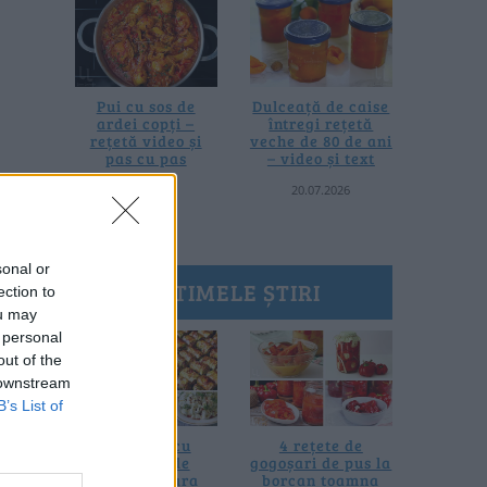
Pui cu sos de
Dulceață de caise
ardei copți –
întregi rețetă
rețetă video și
veche de 80 de ani
pas cu pas
– video și text
25.07.2026
20.07.2026
sonal or
ULTIMELE ȘTIRI
ection to
ou may
 personal
out of the
 downstream
B’s List of
10 rețete cu
4 rețete de
dovlecei de
gogoșari de pus la
pregătit vara
borcan toamna