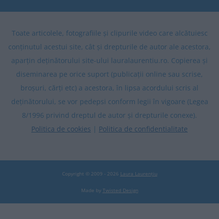
Toate articolele, fotografiile și clipurile video care alcătuiesc
conținutul acestui site, cât și drepturile de autor ale acestora,
aparțin deținătorului site-ului lauralaurentiu.ro. Copierea și
diseminarea pe orice suport (publicații online sau scrise,
broșuri, cărți etc) a acestora, în lipsa acordului scris al
deținătorului, se vor pedepsi conform legii în vigoare (Legea
8/1996 privind dreptul de autor și drepturile conexe).
Politica de cookies
|
Politica de confidentialitate
Copyright © 2009 - 2026
Laura Laurențiu
Made by
Twisted Design