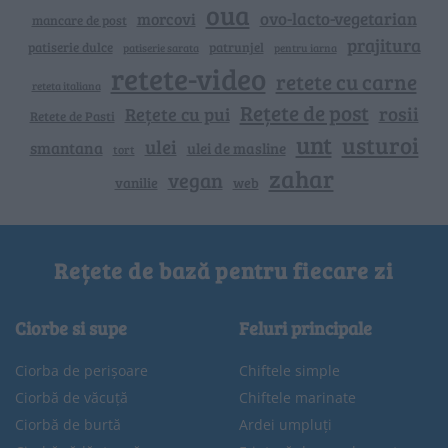
oua
ovo-lacto-vegetarian
morcovi
mancare de post
prajitura
patiserie dulce
patrunjel
patiserie sarata
pentru iarna
retete-video
retete cu carne
reteta italiana
Rețete de post
rosii
Rețete cu pui
Retete de Pasti
unt
usturoi
ulei
smantana
ulei de masline
tort
zahar
vegan
vanilie
web
Rețete de bază pentru fiecare zi
Ciorbe si supe
Feluri principale
Ciorba de perișoare
Chiftele simple
Ciorbă de văcuță
Chiftele marinate
Ciorbă de burtă
Ardei umpluți