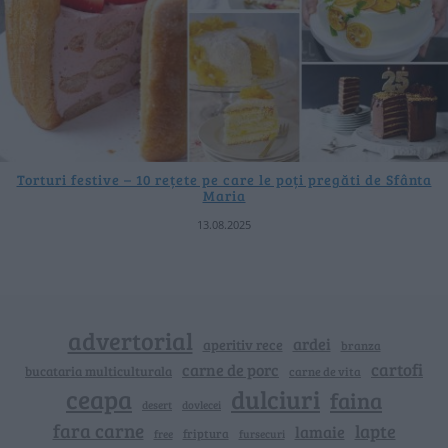
Torturi festive – 10 rețete pe care le poți pregăti de Sfânta
Maria
13.08.2025
advertorial
ardei
aperitiv rece
branza
cartofi
carne de porc
bucataria multiculturala
carne de vita
ceapa
dulciuri
faina
dovlecei
desert
fara carne
lapte
lamaie
friptura
free
fursecuri