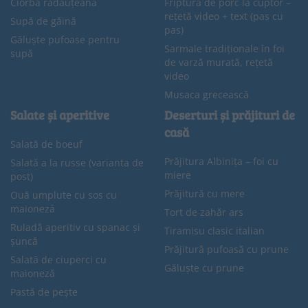
Ciorbă rădăuțeană
Friptură de porc la cuptor –
rețetă video + text (pas cu
Supă de găină
pas)
Găluște pufoase pentru
Sarmale tradiționale în foi
supă
de varză murată, rețetă
video
Musaca grecească
Salate și aperitive
Deserturi și prăjituri de
casă
Salată de boeuf
Prăjitura Albinița – foi cu
Salată a la russe (varianta de
miere
post)
Prăjitură cu mere
Ouă umplute cu sos cu
maioneză
Tort de zahăr ars
Ruladă aperitiv cu spanac și
Tiramisu clasic italian
șuncă
Prăjitură pufoasă cu prune
Salată de ciuperci cu
Găluște cu prune
maioneză
Pastă de pește