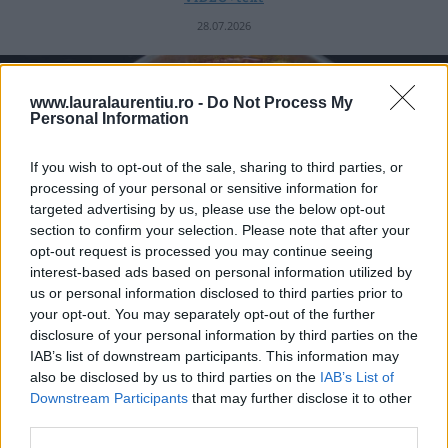
28.07.2026
www.lauralaurentiu.ro -
Do Not Process My
Personal Information
If you wish to opt-out of the sale, sharing to third parties, or
processing of your personal or sensitive information for
targeted advertising by us, please use the below opt-out
section to confirm your selection. Please note that after your
opt-out request is processed you may continue seeing
interest-based ads based on personal information utilized by
us or personal information disclosed to third parties prior to
your opt-out. You may separately opt-out of the further
disclosure of your personal information by third parties on the
IAB’s list of downstream participants. This information may
Pui cu sos de ardei copți – rețetă video și pas cu pas
also be disclosed by us to third parties on the
IAB’s List of
Downstream Participants
that may further disclose it to other
25.07.2026
third parties.