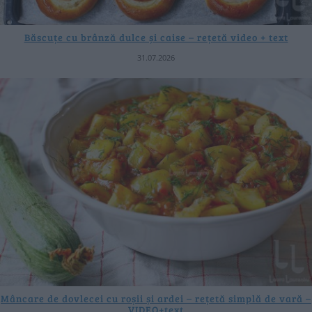
Băscuțe cu brânză dulce și caise – rețetă video + text
31.07.2026
Mâncare de dovlecei cu roșii și ardei – rețetă simplă de vară –
VIDEO+text