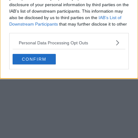
care se condimenteaza cu sare si piper dupa gust.Se
disclosure of your personal information by third parties on the
scot scobitorile din rulade si se servesc calde alaturi de
IAB’s list of downstream participants. This information may
also be disclosed by us to third parties on the
IAB’s List of
cartofi, feliile de mar pastrate si sos, totul presarat cu
Downstream Participants
that may further disclose it to other
verdeata.
third parties.
Personal Data Processing Opt Outs
Aici aveti o sectiune si asigurarile mele ca merita sa
incercati reteta, a iesit ceva bun de sa te lingi pe
CONFIRM
degete.