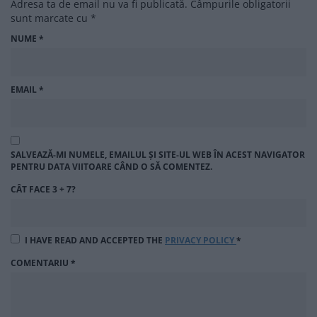
Adresa ta de email nu va fi publicată.
Câmpurile obligatorii
sunt marcate cu
*
NUME
*
EMAIL
*
SALVEAZĂ-MI NUMELE, EMAILUL ȘI SITE-UL WEB ÎN ACEST NAVIGATOR
PENTRU DATA VIITOARE CÂND O SĂ COMENTEZ.
CÂT FACE 3 + 7?
I HAVE READ AND ACCEPTED THE
PRIVACY POLICY
*
COMENTARIU
*