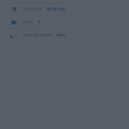
Timp total
04:30 ore
Portii
4
Grad dificultate
usor