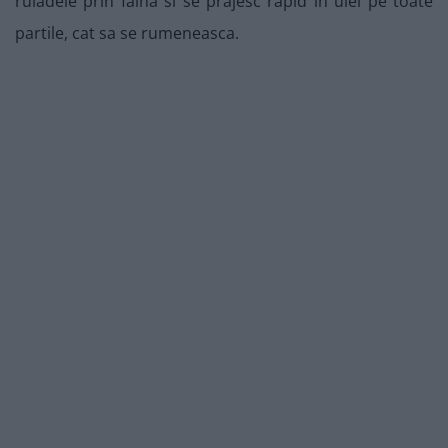
ruladele prin faina si se prajesc rapid in ulei pe toate
partile, cat sa se rumeneasca.