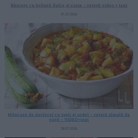
Băscuțe cu brânză dulce și caise – rețetă video + text
31.07.2026
Mâncare de dovlecei cu roșii și ardei – rețetă simplă de
vară – VIDEO+text
28.07.2026