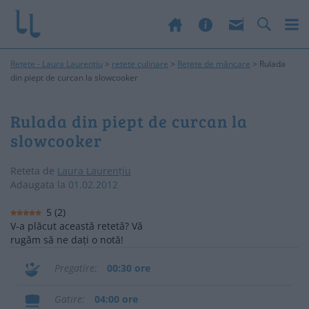
Rețete - Laura Laurențiu
>
retete culinare
>
Rețete de mâncare
>
Rulada
din piept de curcan la slowcooker
Rulada din piept de curcan la
slowcooker
Reteta de
Laura Laurențiu
Adaugata la
01.02.2012
5
(
2
)
V-a plăcut această retetă? Vă
rugăm să ne dați o notă!
Pregatire
00:30 ore
Gatire
04:00 ore