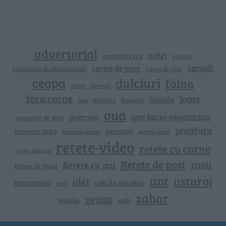
advertorial
ardei
aperitiv rece
branza
cartofi
carne de porc
bucataria multiculturala
carne de vita
ceapa
dulciuri
faina
dovlecei
desert
fara carne
lapte
lamaie
friptura
free
fursecuri
oua
ovo-lacto-vegetarian
morcovi
mancare de post
prajitura
patiserie dulce
patrunjel
patiserie sarata
pentru iarna
retete-video
retete cu carne
reteta italiana
Rețete de post
rosii
Rețete cu pui
Retete de Pasti
unt
usturoi
ulei
smantana
ulei de masline
tort
zahar
vegan
vanilie
web