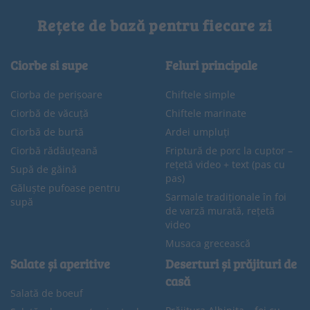
Rețete de bază pentru fiecare zi
Ciorbe si supe
Feluri principale
Ciorba de perișoare
Chiftele simple
Ciorbă de văcuță
Chiftele marinate
Ciorbă de burtă
Ardei umpluți
Ciorbă rădăuțeană
Friptură de porc la cuptor –
rețetă video + text (pas cu
Supă de găină
pas)
Găluște pufoase pentru
Sarmale tradiționale în foi
supă
de varză murată, rețetă
video
Musaca grecească
Salate și aperitive
Deserturi și prăjituri de
casă
Salată de boeuf