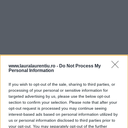
Cu ajutorul unei spumiere (lingura cu gauri) se scot
www.lauralaurentiu.ro -
Do Not Process My
Personal Information
ruladele, cartofii si feliile de mere care s-au pastrat
intregi pe un platou si se acopera ca sa se pastreze
If you wish to opt-out of the sale, sharing to third parties, or
processing of your personal or sensitive information for
calde.Legumele si merele ramase in slowcooker se scot
targeted advertising by us, please use the below opt-out
si ele si se paseaza cu ajutorul blenderului (sau prin
section to confirm your selection. Please note that after your
opt-out request is processed you may continue seeing
sita, etc.), obtinand in pireu fin care se dilueaza cu supa
interest-based ads based on personal information utilized by
din vas pana la obtinerea consistentei unui sos potrivit,
us or personal information disclosed to third parties prior to
your opt-out. You may separately opt-out of the further