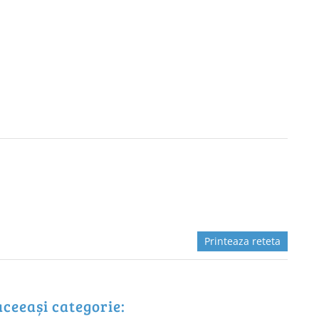
Printeaza reteta
aceeași categorie: