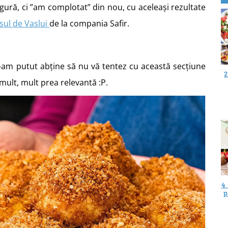
gură, ci ”am complotat” din nou, cu aceleași rezultate
osul de Vaslui
de la compania Safir.
-am putut abține să nu vă tentez cu această secțiune
2
mult, mult prea relevantă :P.
4
p