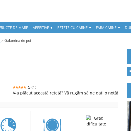
 FRUCTE DE MARE
APERITIVE
RETETE CU CARNE
FARA CARNE
DUL
e
>
Galantina de pui
5
(
1
)
V-a plăcut această retetă? Vă rugăm să ne dați o notă!