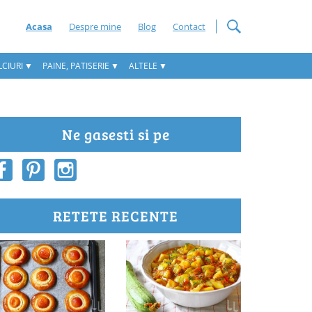
Acasa
Despre mine
Blog
Contact
CIURI
PAINE, PATISERIE
ALTELE
Ne gasesti si pe
RETETE RECENTE