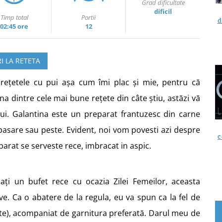
Grad dificultate
dificil
Timp total
Portii
d
02:45 ore
12
I LA RETETA
 rețetele cu pui așa cum îmi plac și mie, pentru că
na dintre cele mai bune rețete din câte știu, astăzi vă
ui. Galantina este un preparat frantuzesc din carne
pasare sau peste. Evident, noi vom povesti azi despre
c
parat se serveste rece, imbracat in aspic.
ați un bufet rece cu ocazia Zilei Femeilor, aceasta
ive. Ca o abatere de la regula, eu va spun ca la fel de
binte), acompaniat de garnitura preferată. Darul meu de