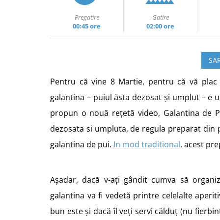
Pregatire
Gatire
00:45 ore
02:00 ore
SAR
Pentru că vine 8 Martie, pentru că vă plac
galantina – puiul ăsta dezosat și umplut – e u
propun o nouă rețetă video, Galantina de P
dezosata si umpluta, de regula preparat din 
galantina de pui.
In mod traditional
, acest pre
Așadar, dacă v-ați gândit cumva să organiz
galantina va fi vedetă printre celelalte aperit
bun este și dacă îl veți servi călduț (nu fier