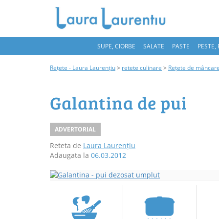
SUPE, CIORBE
SALATE
PASTE
PESTE,
Rețete - Laura Laurențiu
>
retete culinare
>
Rețete de mâncar
Galantina de pui
ADVERTORIAL
Reteta de
Laura Laurențiu
Adaugata la
06.03.2012