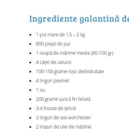
Ingrediente galantină d
1 pui mare de 1,5 – 2 kg
800 piept de pui
1 ceapă de mărime medie (80-100 gr)
4 căței de usturoi
100-150 grame roșii deshidratate
4 linguri pesmet
1 ou
200 grame șuncă fin feliată
3-4 frunze de țelină
2 linguri de sos worchester
2 linguri de ulei de măsline