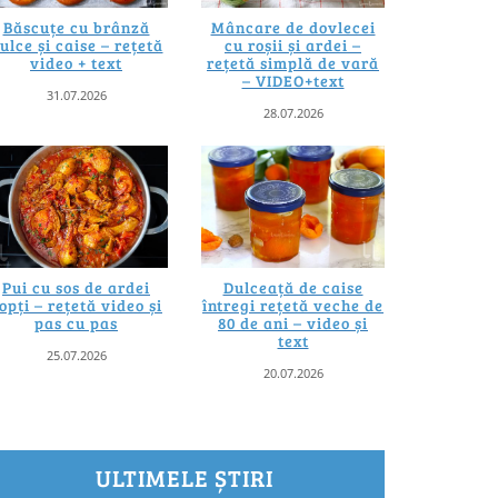
Băscuțe cu brânză
Mâncare de dovlecei
ulce și caise – rețetă
cu roșii și ardei –
video + text
rețetă simplă de vară
– VIDEO+text
31.07.2026
28.07.2026
Pui cu sos de ardei
Dulceață de caise
opți – rețetă video și
întregi rețetă veche de
pas cu pas
80 de ani – video și
text
25.07.2026
20.07.2026
ULTIMELE ȘTIRI