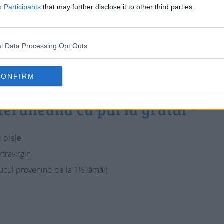
Participants
that may further disclose it to other third parties.
l Data Processing Opt Outs
CONFIRM
teraneană cu pui la grătar
i piele
xtravirgin
(sucul provenind de la 1½ lămâi)