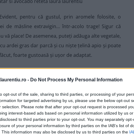
ident, pentru că gustul, prin aromele folosite, o
ei de măsline extravigin… într-acolo trage! Sigur că
nu vă place! De asemenea, puteți adăuga alte vegetale,
cu ardei gras dar parcă și cu niște țelină apio și poate
făcut, foarte gustoasă și ușor de adaptat.
detaliat, dar înainte trebuie să menționez că timpul
doar că sunt necesare 30 de minute pentru marinarea
laurentiu.ro -
Do Not Process My Personal Information
to opt-out of the sale, sharing to third parties, or processing of your per
formation for targeted advertising by us, please use the below opt-out s
r selection. Please note that after your opt-out request is processed y
eing interest-based ads based on personal information utilized by us or
disclosed to third parties prior to your opt-out. You may separately opt-
losure of your personal information by third parties on the IAB’s list of
. This information may also be disclosed by us to third parties on the
IA