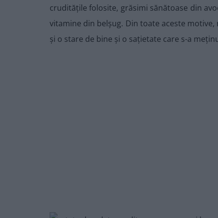
cruditățile folosite, grăsimi sănătoase din avo
vitamine din belșug. Din toate aceste motive, n
și o stare de bine și o sațietate care s-a mețin