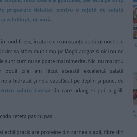
de preparare detaliat pentru
o rețetă de salată
i echilibrat, de vară.
i, în mod firesc, în atare circumstanțe apetitul nostru e
2
 dorim să stăm mult timp pe lângă aragaz și nici nu ne
le sunt cum nu se poate mai nimerite. Nici nu mai știu
ouă zile, am făcut această excelentă salată
 ne-a hidratat și ne-a satisfăcut pe deplin și punct de
entru salata Caesar
(în care adaug și pui la grill,
4
p
 echilibrată: are proteine din carnea slabă, fibre din