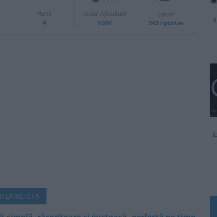
Portii
Grad dificultate
calorii
d
4
usor
343 / portie
c
I LA RETETA
tă simplă, răcoritoare și gustoasă, perfectă pe timp