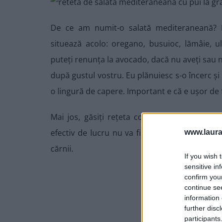
De ce am numit-o salată mediteraneană? Ev
situează acolo: oregano, busuioc, lămâie, ul
puteți renunța la avocado, dacă nu aveți sau 
după gustul vostru. Eu plănuiesc s-o încerc și 
o lingură de capere. Important e că e ușor de 
Mai jos, găsiți rețeta completă, prezentată 
efectiv de lucru nu va fi de 42 de minute, 
www.laura
cărnii.
If you wish 
sensitive in
confirm you
continue se
information 
further disc
participants