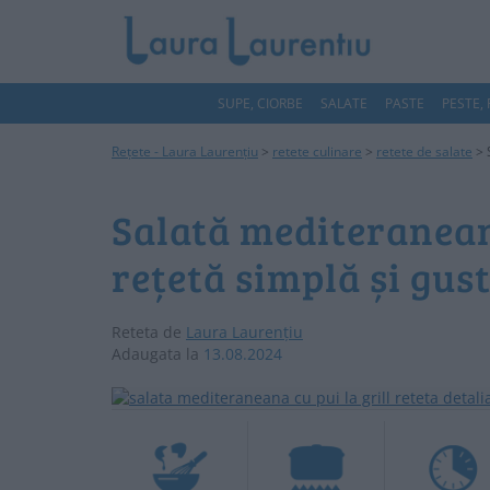
SUPE, CIORBE
SALATE
PASTE
PESTE,
Rețete - Laura Laurențiu
>
retete culinare
>
retete de salate
>
Salată mediteraneană
rețetă simplă și gus
Reteta de
Laura Laurențiu
Adaugata la
13.08.2024