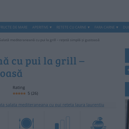
 FRUCTE DE MARE
APERITIVE
RETETE CU CARNE
FARA CARNE
DUL
Salată mediteraneană cu pui la grill – rețetă simplă și gustoasă
 cu pui la grill –
toasă
Rating
5
(
26
)