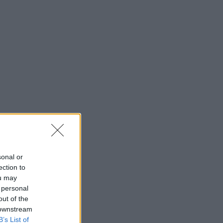
sonal or
ection to
ou may
 personal
out of the
 downstream
B’s List of