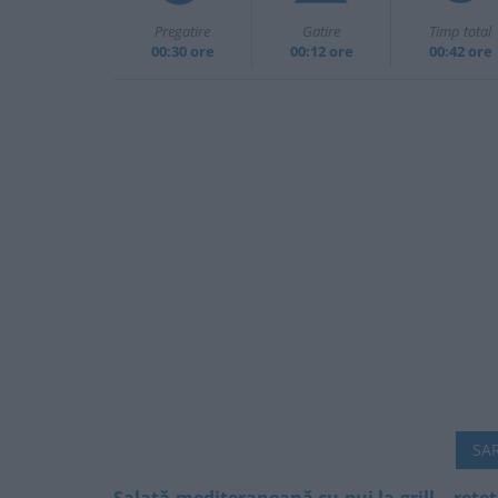
Pregatire
Gatire
Timp total
00:30 ore
00:12 ore
00:42 ore
SAR
Salată mediteraneană cu pui la grill – rețe