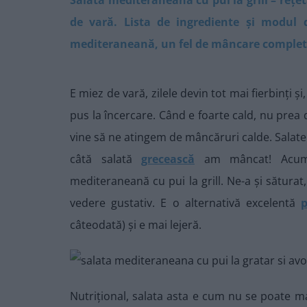
de vară. Lista de ingrediente și modul 
mediteraneană, un fel de mâncare complet ș
E miez de vară, zilele devin tot mai fierbinți ș
pus la încercare. Când e foarte cald, nu prea
vine să ne atingem de mâncăruri calde. Salate
câtă salată
grecească
am mâncat! Acum d
mediteraneană cu pui la grill. Ne-a și săturat,
vedere gustativ. E o alternativă excelentă
p
câteodată) și e mai lejeră.
Nutrițional, salata asta e cum nu se poate mai