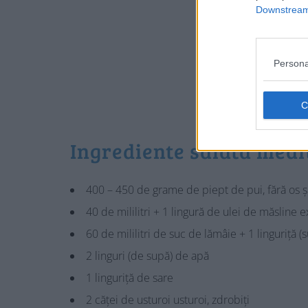
Downstream 
Persona
Ingrediente salata medi
400 – 450 de grame de piept de pui, fără os ș
40 de mililitri + 1 lingură de ulei de măsline e
60 de mililitri de suc de lămâie + 1 linguriță 
2 linguri (de supă) de apă
1 linguriță de sare
2 căței de usturoi usturoi, zdrobiți