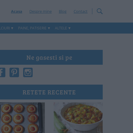
Acasa
Despre mine
Blog
Contact
CIURI
PAINE, PATISERIE
ALTELE
Ne gasesti si pe
RETETE RECENTE