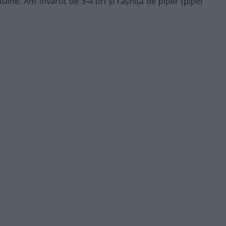
ine. Am învârtit de 3-4 ori și râșnița de piper (piper