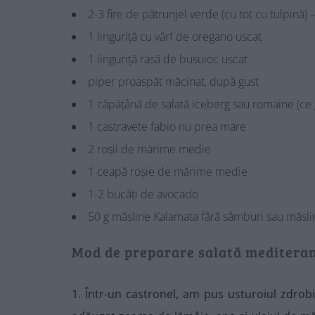
2-3 fire de pătrunjel verde (cu tot cu tulpină)
1 linguriță cu vârf de oregano uscat
1 linguriță rasă de busuioc uscat
piper proaspăt măcinat, după gust
1 căpățână de salată iceberg sau romaine (ce g
1 castravete fabio nu prea mare
2 roșii de mărime medie
1 ceapă roșie de mărime medie
1-2 bucăți de avocado
50 g măsline Kalamata fără sâmburi sau măslin
Mod de preparare salată mediterane
1. Într-un castronel, am pus usturoiul zdrobi