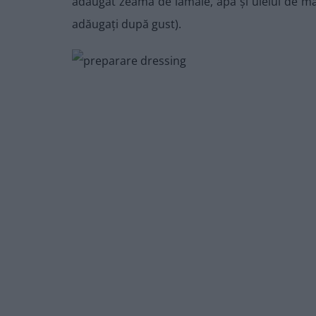
adăugat zeama de lămâie, apa și uleiul de măsl
adăugați după gust).