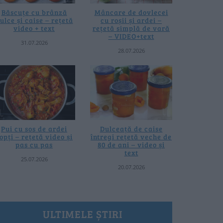
Băscuțe cu brânză
Mâncare de dovlecei
ulce și caise – rețetă
cu roșii și ardei –
video + text
rețetă simplă de vară
– VIDEO+text
31.07.2026
28.07.2026
Pui cu sos de ardei
Dulceață de caise
opți – rețetă video și
întregi rețetă veche de
pas cu pas
80 de ani – video și
text
25.07.2026
20.07.2026
ULTIMELE ȘTIRI