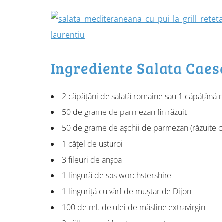
Ingrediente Salata Caesa
2 căpățâni de salată romaine sau 1 căpățână 
50 de grame de parmezan fin răzuit
50 de grame de așchii de parmezan (răzuite cu 
1 cățel de usturoi
3 fileuri de anșoa
1 lingură de sos worchstershire
1 linguriță cu vârf de muștar de Dijon
100 de ml. de ulei de măsline extravirgin