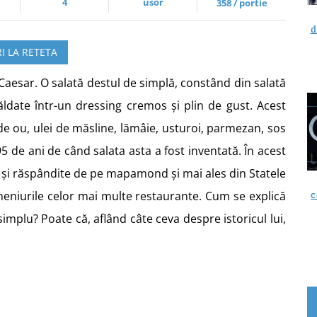
4
usor
358 / portie
d
I LA RETETA
 Caesar. O salată destul de simplă, constând din salată
ăldate într-un dressing cremos și plin de gust. Acest
de ou, ulei de măsline, lămâie, usturoi, parmezan, sos
5 de ani de când salata asta a fost inventată. În acest
 și răspândite de pe mapamond și mai ales din Statele
c
eniurile celor mai multe restaurante. Cum se explică
implu? Poate că, aflând câte ceva despre istoricul lui,