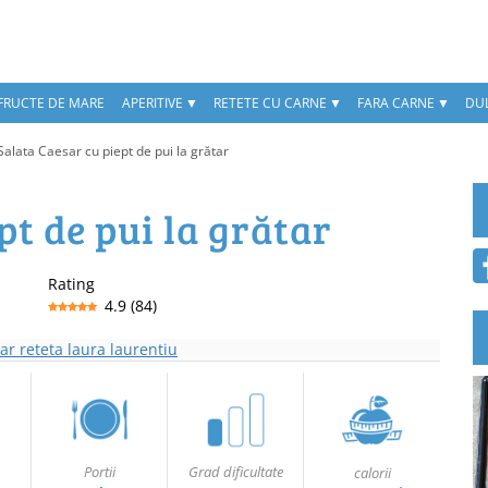
 FRUCTE DE MARE
APERITIVE
RETETE CU CARNE
FARA CARNE
DUL
Salata Caesar cu piept de pui la grătar
pt de pui la grătar
Rating
4.9
(
84
)
Portii
Grad dificultate
calorii