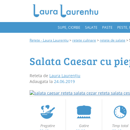
SUPE, CIORBE
SALATE
PASTE
PESTE,
Rețete - Laura Laurențiu
>
retete culinare
>
retete de salate
>
Salata Caesar cu pie
Reteta de
Laura Laurențiu
Adaugata la
24.06.2019
Pregatire
Gatire
Timp total