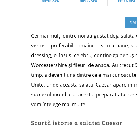
00:10 ore
00:06 ore
00:16 ore
SAR
Cei mai mulți dintre noi au gustat deja salata
verde – preferabil romaine – și crutoane, sc
dressing, el însuși celebru, conține gălbenuș 
Worcestershire și fileuri de anșoa. Au trecut 9
timp, a devenit una dintre cele mai cunoscute
Unite, unde această salată Caesar apare în m
succesul mondial al acestui preparat atât de s
vom înțelege mai multe.
Scurtă istorie a salatei Caesar