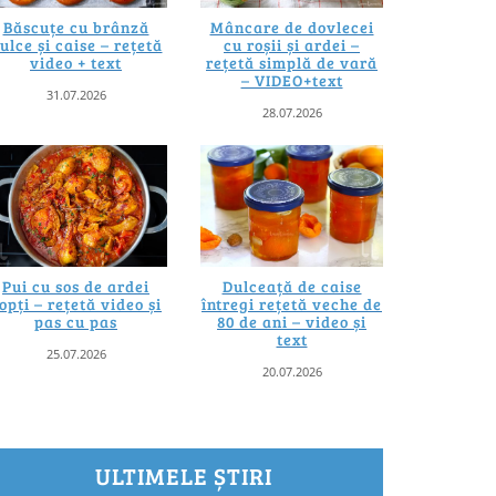
Băscuțe cu brânză
Mâncare de dovlecei
ulce și caise – rețetă
cu roșii și ardei –
video + text
rețetă simplă de vară
– VIDEO+text
31.07.2026
28.07.2026
Pui cu sos de ardei
Dulceață de caise
opți – rețetă video și
întregi rețetă veche de
pas cu pas
80 de ani – video și
text
25.07.2026
20.07.2026
ULTIMELE ȘTIRI