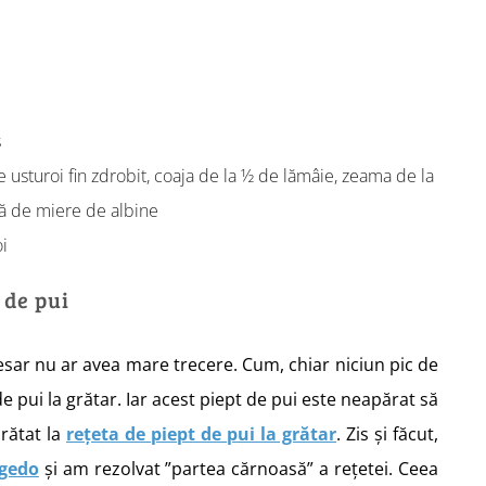
s
 usturoi fin zdrobit, coaja de la ½ de lămâie, zeama de la
iță de miere de albine
i
 de pui
aesar nu ar avea mare trecere. Cum, chiar niciun pic de
 pui la grătar. Iar acest piept de pui este neapărat să
rătat la
rețeta de piept de pui la grătar
. Zis și făcut,
agedo
și am rezolvat ”partea cărnoasă” a rețetei. Ceea