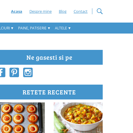
Acasa
Despre mine
Blog
Contact
CIURI
PAINE, PATISERIE
ALTELE
Ne gasesti si pe
RETETE RECENTE