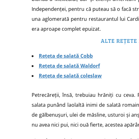
Independenței, pentru că puteau să o facă stro
una aglomerată pentru restaurantul lui Cardin
era aproape complet epuizat.
ALTE REȚETE
Rețeta de salată Cobb
Rețeta de salată Waldorf
Rețeta de salată coleslaw
Petrecăreții, însă, trebuiau hrăniți cu ceva. 
salata punând laolaltă inimi de salată romai
de gălbenușuri, ulei de măsline, usturoi și a
nu avea nici pui, nici ouă fierte, acestea apărâ