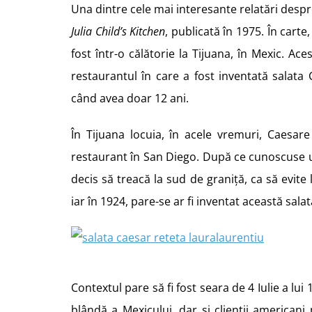
Una dintre cele mai interesante relatări despr
Julia Child’s Kitchen
, publicată în 1975. În carte
fost într-o călătorie la Tijuana, în Mexic. Ace
restaurantul în care a fost inventată salata 
când avea doar 12 ani.
În Tijuana locuia, în acele vremuri, Caesare
restaurant în San Diego. După ce cunoscuse u
decis să treacă la sud de graniță, ca să evite l
iar în 1924, pare-se ar fi inventat această salat
Contextul pare să fi fost seara de 4 Iulie a lu
blândă a Mexicului, dar și clienții americani