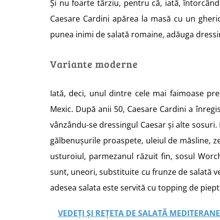
Și nu foarte târziu, pentru că, iată, întorcând
Caesare Cardini apărea la masă cu un gheri
punea inimi de salată romaine, adăuga dressin
Variante moderne
Iată, deci, unul dintre cele mai faimoase prep
Mexic. După anii 50, Caesare Cardini a înregi
vânzându-se dressingul Caesar și alte sosuri. 
gălbenușurile proaspete, uleiul de măsline, z
usturoiul, parmezanul răzuit fin, sosul Worch
sunt, uneori, substituite cu frunze de salată v
adesea salata este servită cu topping de piept 
VEDEȚI ȘI REȚETA DE SALATĂ MEDITERANEA