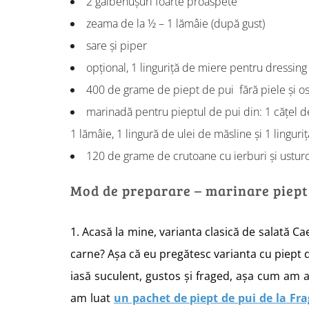
2 gălbenușuri foarte proaspete
zeama de la ½ – 1 lămâie (după gust)
sare și piper
opțional, 1 linguriță de miere pentru dressing
400 de grame de piept de pui fără piele și o
marinadă pentru pieptul de pui din: 1 cățel de
1 lămâie, 1 lingură de ulei de măsline și 1 lingur
120 de grame de crutoane cu ierburi și usturo
Mod de preparare – marinare piept
1. Acasă la mine, varianta clasică de salată C
carne? Așa că eu pregătesc varianta cu piept de
iasă suculent, gustos și fraged, așa cum am a
am luat
un pachet de piept de pui de la Fr