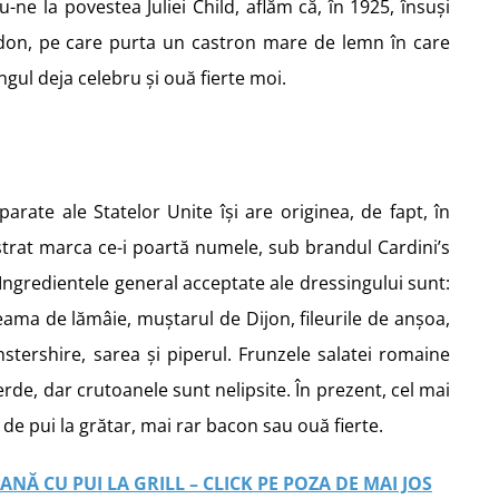
u-ne la povestea Juliei Child, aflăm că, în 1925, însuși
don, pe care purta un castron mare de lemn în care
gul deja celebru și ouă fierte moi.
arate ale Statelor Unite își are originea, de fapt, în
strat marca ce-i poartă numele, sub brandul Cardini’s
Ingredientele general acceptate ale dressingului sunt:
eama de lămâie, muștarul de Dijon, fileurile de anșoa,
stershire, sarea și piperul. Frunzele salatei romaine
erde, dar crutoanele sunt nelipsite. În prezent, cel mai
de pui la grătar, mai rar bacon sau ouă fierte.
NĂ CU PUI LA GRILL – CLICK PE POZA DE MAI JOS