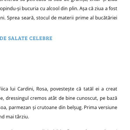
pindu-și bucuria cu alcool din plin. Așa că ziua a fost
i. Sprea seară, stocul de materii prime al bucătăriei
 DE SALATE CELEBRE
Fiica lui Cardini, Rosa, povestește că tatăl ei a creat
ne, dressingul cremos atât de bine cunoscut, pe bază
nșoa, parmezan și crutoane din belșug. Prima versiune
nd mai târziu.