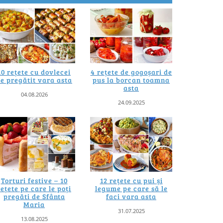
10 rețete cu dovlecei
4 rețete de gogoșari de
e pregătit vara asta
pus la borcan toamna
asta
04.08.2026
24.09.2025
Torturi festive – 10
12 rețete cu pui și
rețete pe care le poți
legume pe care să le
pregăti de Sfânta
faci vara asta
Maria
31.07.2025
13.08.2025