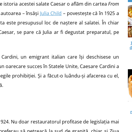
e istoria acestei salate Caesar o aflăm din cartea
From
, autoarea – însăși
Julia Child
– povestește că în 1925 a
sta este presupusul loc de naștere al salatei. În chiar
Caesar, se pare că Julia ar fi degustat preparatul, pe
d
 Cardini, un emigrant italian care își deschisese un
n oarecare succes în Statele Unite, Caesare Cardini a
egile prohibiției. Și a făcut-o luându-și afacerea cu el,
ă.
i 1924. Nu doar restauratorul profitase de legislația mai
 preferau să petreacă la sud de graniță, chiar și Ziua