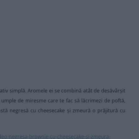
tiv simplă. Aromele ei se combină atât de desăvârșit
se umple de miresme care te fac să lăcrimezi de poftă,
astă negresă cu cheesecake și zmeură o prăjitură cu