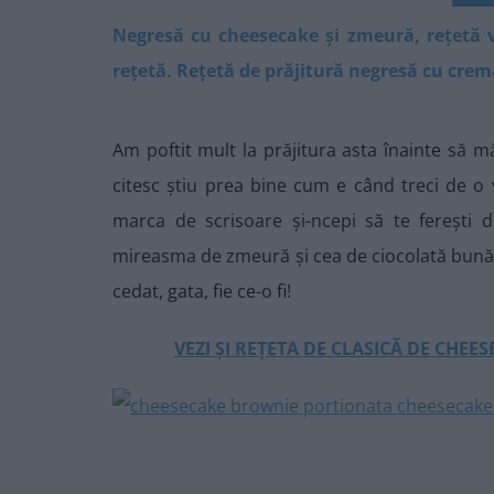
Negresă cu cheesecake și zmeură, rețetă 
rețetă. Rețetă de prăjitură negresă cu cre
Am poftit mult la prăjitura asta înainte să m
citesc știu prea bine cum e când treci de o 
marca de scrisoare și-ncepi să te ferești 
mireasma de zmeură și cea de ciocolată bună 
cedat, gata, fie ce-o fi!
VEZI ȘI REȚETA DE CLASICĂ DE CHEE