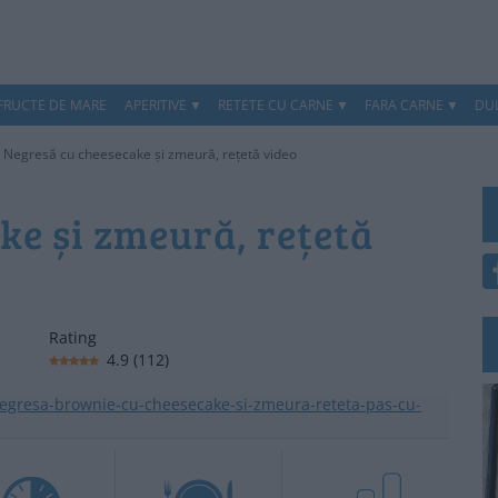
 FRUCTE DE MARE
APERITIVE
RETETE CU CARNE
FARA CARNE
DUL
>
Negresă cu cheesecake și zmeură, rețetă video
ke și zmeură, rețetă
Rating
4.9
(
112
)