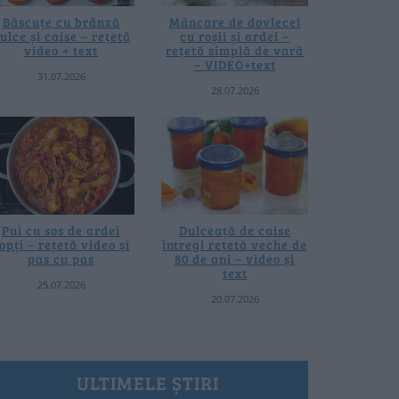
Băscuțe cu brânză
Mâncare de dovlecei
ulce și caise – rețetă
cu roșii și ardei –
video + text
rețetă simplă de vară
– VIDEO+text
31.07.2026
28.07.2026
Pui cu sos de ardei
Dulceață de caise
opți – rețetă video și
întregi rețetă veche de
pas cu pas
80 de ani – video și
text
25.07.2026
20.07.2026
ULTIMELE ȘTIRI