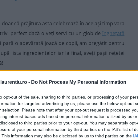
 doar că prăjitura asta celebrează în același timp vara
trivi perfect dacă o veți servi cu un glob de
înghețată
 să pară o adevărată joacă de copii, am pregătit pentru
pă lista ingredientelor iar la final, aveți pașii rețetei
ă!
laurentiu.ro -
Do Not Process My Personal Information
to opt-out of the sale, sharing to third parties, or processing of your per
formation for targeted advertising by us, please use the below opt-out s
r selection. Please note that after your opt-out request is processed y
eing interest-based ads based on personal information utilized by us or
disclosed to third parties prior to your opt-out. You may separately opt-
losure of your personal information by third parties on the IAB’s list of
. This information may also be disclosed by us to third parties on the
IA