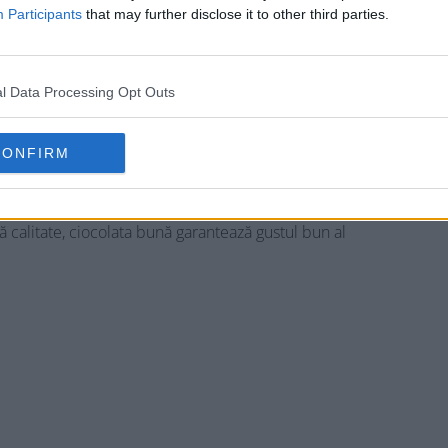
Participants
that may further disclose it to other third parties.
l Data Processing Opt Outs
 cheesecake și zmeură:
CONFIRM
 calitate, ciocolata bună garantează gustul bun al