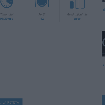
d
Timp total
Portii
Grad dificultate
01:30 ore
12
usor
c
I LA RETETA