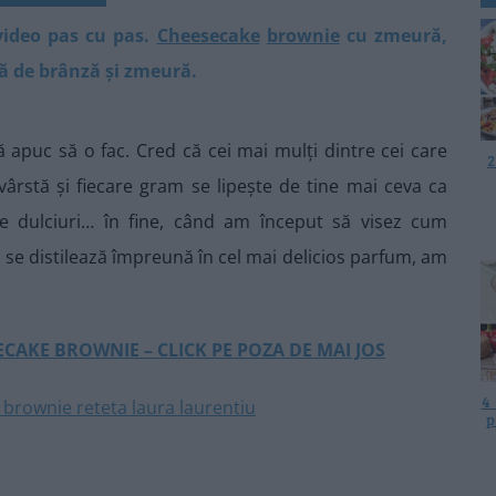
video pas cu pas.
Cheesecake
brownie
cu zmeură,
mă de brânză și zmeură.
ă apuc să o fac. Cred că cei mai mulți dintre cei care
2
vârstă și fiecare gram se lipește de tine mai ceva ca
de dulciuri… în fine, când am început să visez cum
se distilează împreună în cel mai delicios parfum, am
SECAKE BROWNIE – CLICK PE POZA DE MAI JOS
4
p