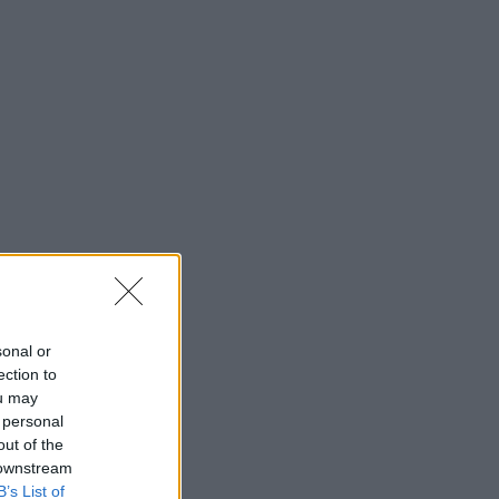
sonal or
ection to
ou may
 personal
out of the
 downstream
B’s List of