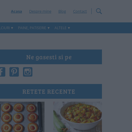
Acasa
Despre mine
Blog
Contact
CIURI
PAINE, PATISERIE
ALTELE
Ne gasesti si pe
RETETE RECENTE