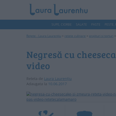
SUPE, CIORBE
SALATE
PASTE
PESTE,
Rețete - Laura Laurențiu
>
retete culinare
>
prajituri si torturi
Negresă cu cheeseca
video
Reteta de
Laura Laurențiu
Adaugata la
10.06.2017