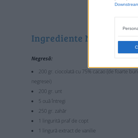
Downstream 
Persona
Ingrediente Negresă cu
Negresă:
200 gr. ciocolată cu 75% cacao (de foarte bună
negresei)
200 gr. unt
5 ouă întregi
250 gr. zahăr
1 lingurită praf de copt
1 lingură extract de vanilie