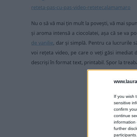
Nu o să vă mai țin mult la povești, vă mai spun
și aroma intensă a ciocolatei, așa că se va po
de vanilie
, dar și simplă. Pentru ca lucrurile
voi rețeta video, pe care o veți găsi imediat du
descriși în format text, printabil. Spor la treab
www.laura
If you wish 
sensitive in
confirm you
continue se
information 
further disc
participants