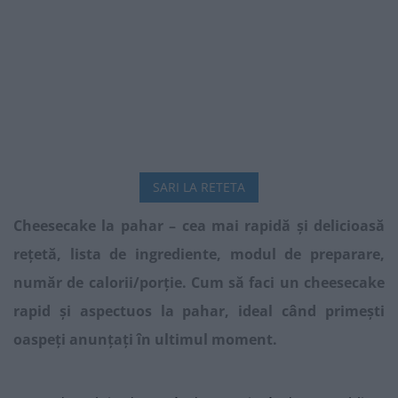
SARI LA RETETA
Cheesecake la pahar – cea mai rapidă și delicioasă
rețetă, lista de ingrediente, modul de preparare,
număr de calorii/porție. Cum să faci un cheesecake
rapid și aspectuos la pahar, ideal când primești
oaspeți anunțați în ultimul moment
.