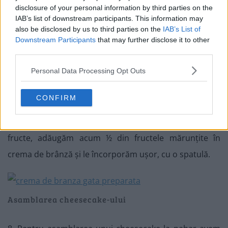
disclosure of your personal information by third parties on the
IAB’s list of downstream participants. This information may
also be disclosed by us to third parties on the
IAB’s List of
Downstream Participants
that may further disclose it to other
third parties.
Personal Data Processing Opt Outs
7. Mixăm în continuare crema încă 1-2 minute, până
CONFIRM
când se întărește (formează creste clare la suprafață) și
se ține de paletele mixerului. Dacă folosim diverse alte
fructe, adăugăm acum ½ din fructele mărunțite în
crema de brânză și le încorporăm ușor, cu o spatulă.
Asamblarea cheesecake-ului