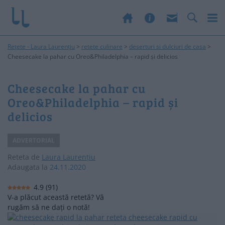
Rețete - Laura Laurențiu
>
retete culinare
>
deserturi si dulciuri de casa
>
Cheesecake la pahar cu Oreo&Philadelphia – rapid și delicios
Cheesecake la pahar cu
Oreo&Philadelphia – rapid și
delicios
ADVERTORIAL
Reteta de
Laura Laurențiu
Adaugata la
24.11.2020
4.9
(
91
)
V-a plăcut această retetă? Vă
rugăm să ne dați o notă!