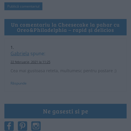
Un comentariu la Cheesecake la pahar cu
Oreo&Philadelphia – rapid și delicios
Gabriela
spune:
22 februarie, 2021 la 11:25
Cea mai gustoasa reteta, multumesc pentru postare ;)
Răspunde
Ne gasesti si pe