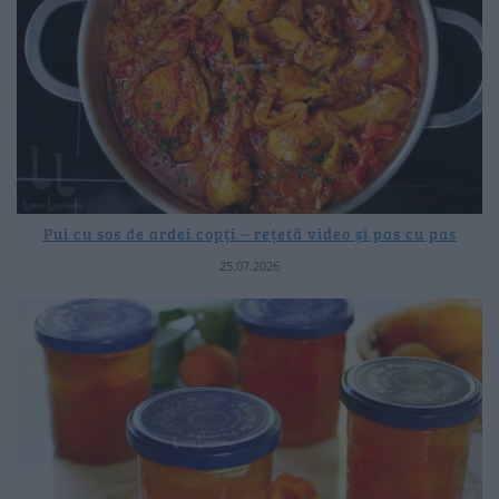
Pui cu sos de ardei copți – rețetă video și pas cu pas
25.07.2026