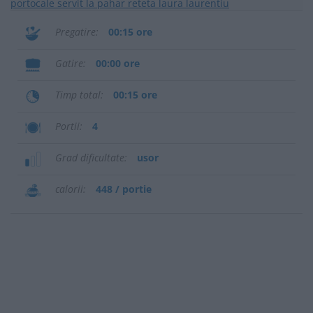
Pregatire
00:15 ore
Gatire
00:00 ore
Timp total
00:15 ore
Portii
4
Grad dificultate
usor
calorii
448 / portie