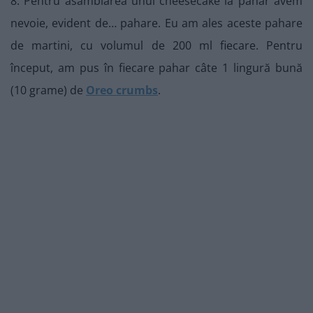
8. Pentru asamblarea unui cheesecake la pahar avem
nevoie, evident de… pahare. Eu am ales aceste pahare
de martini, cu volumul de 200 ml fiecare. Pentru
început, am pus în fiecare pahar câte 1 lingură bună
(10 grame) de
Oreo crumbs
.