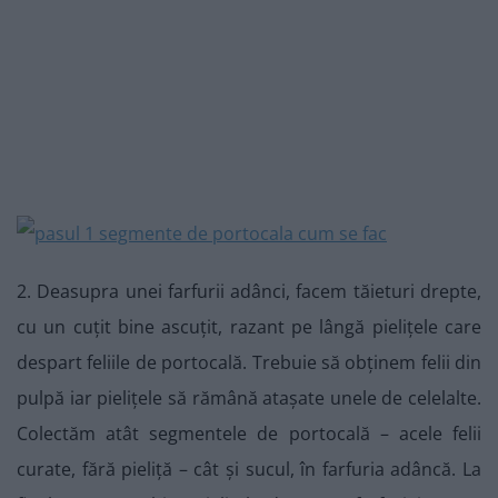
2. Deasupra unei farfurii adânci, facem tăieturi drepte,
cu un cuțit bine ascuțit, razant pe lângă pielițele care
despart feliile de portocală. Trebuie să obținem felii din
pulpă iar pielițele să rămână atașate unele de celelalte.
Colectăm atât segmentele de portocală – acele felii
curate, fără pieliță – cât și sucul, în farfuria adâncă. La