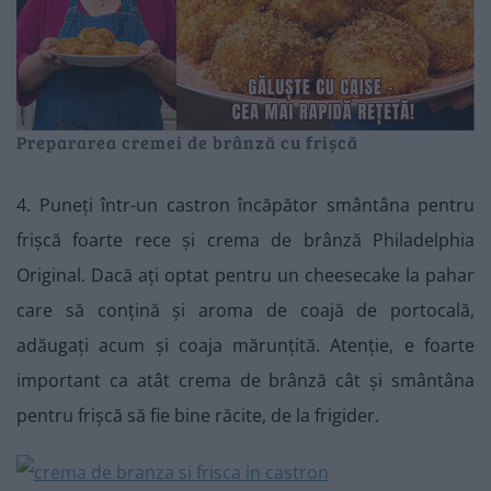
Prepararea cremei de brânză cu frișcă
4. Puneți într-un castron încăpător smântâna pentru
frișcă foarte rece și crema de brânză Philadelphia
Original. Dacă ați optat pentru un cheesecake la pahar
care să conțină și aroma de coajă de portocală,
adăugați acum și coaja mărunțită. Atenție, e foarte
important ca atât crema de brânză cât și smântâna
pentru frișcă să fie bine răcite, de la frigider.