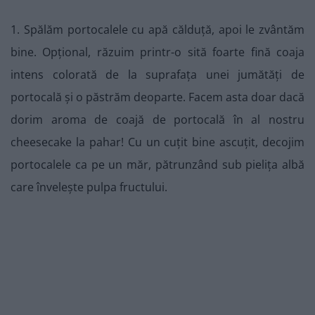
1. Spălăm portocalele cu apă călduță, apoi le zvântăm
bine. Opțional, răzuim printr-o sită foarte fină coaja
intens colorată de la suprafața unei jumătăți de
portocală și o păstrăm deoparte. Facem asta doar dacă
dorim aroma de coajă de portocală în al nostru
cheesecake la pahar! Cu un cuțit bine ascuțit, decojim
portocalele ca pe un măr, pătrunzând sub pielița albă
care învelește pulpa fructului.