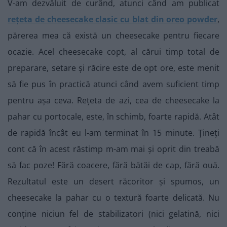
V-am dezvăluit de curând, atunci când am publicat
rețeta de cheesecake clasic cu blat din oreo powder
,
părerea mea că există un cheesecake pentru fiecare
ocazie. Acel cheesecake copt, al cărui timp total de
preparare, setare și răcire este de opt ore, este menit
să fie pus în practică atunci când avem suficient timp
pentru așa ceva. Rețeta de azi, cea de cheesecake la
pahar cu portocale, este, în schimb, foarte rapidă. Atât
de rapidă încât eu l-am terminat în 15 minute. Țineți
cont că în acest răstimp m-am mai și oprit din treabă
să fac poze! Fără coacere, fără bătăi de cap, fără ouă.
Rezultatul este un desert răcoritor și spumos, un
cheesecake la pahar cu o textură foarte delicată. Nu
conține niciun fel de stabilizatori (nici gelatină, nici