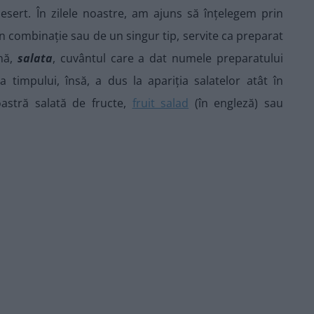
sert. În zilele noastre, am ajuns să înțelegem prin
n combinație sau de un singur tip, servite ca preparat
ină,
salata
, cuvântul care a dat numele preparatului
a timpului, însă, a dus la apariția salatelor atât în
oastră salată de fructe,
fruit salad
(în engleză) sau