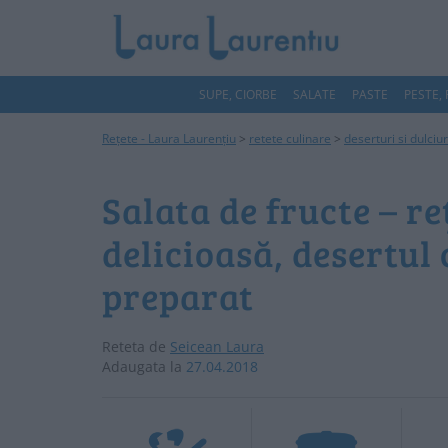
SUPE, CIORBE
SALATE
PASTE
PESTE,
Rețete - Laura Laurențiu
>
retete culinare
>
deserturi si dulciu
Salata de fructe – r
delicioasă, desertul 
preparat
Reteta de
Seicean Laura
Adaugata la
27.04.2018