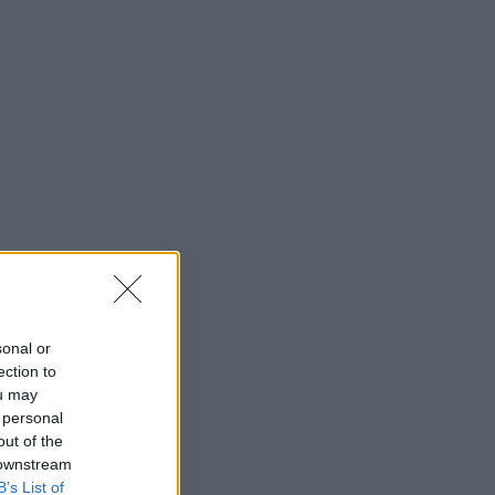
sonal or
ection to
ou may
 personal
out of the
 downstream
B’s List of