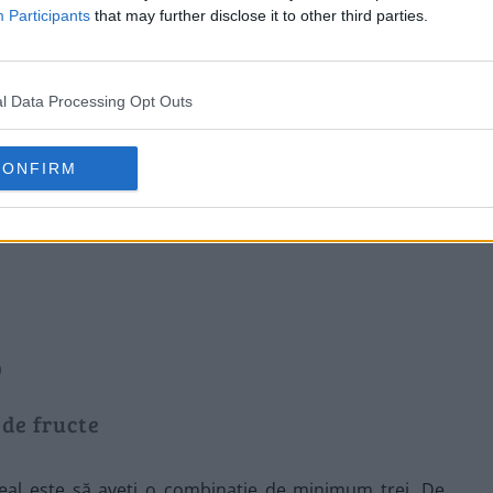
Participants
that may further disclose it to other third parties.
l Data Processing Opt Outs
CONFIRM
țit, pentru puțină textură crocantă (opțional)
entru extra-efect, aceste fructe uscate se pot înmuia o
)
de fructe
ideal este să aveți o combinație de minimum trei. De