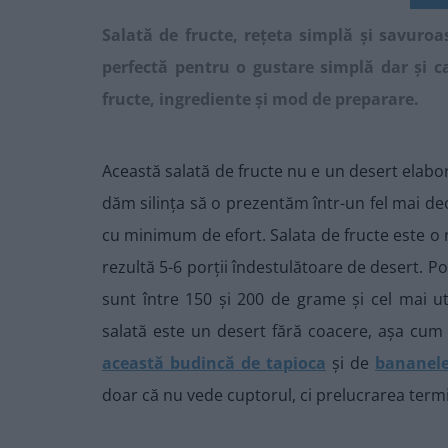
Salată de fructe, rețeta simplă și savuroa
perfectă pentru o gustare simplă dar și c
fructe, ingrediente și mod de preparare.
Această salată de fructe nu e un desert elabor
dăm silința să o prezentăm într-un fel mai de
cu minimum de efort. Salata de fructe este o 
rezultă 5-6 porții îndestulătoare de desert. P
sunt între 150 și 200 de grame și cel mai u
salată este un desert fără coacere, așa cu
această budincă de tapioca
și de
bananele
doar că nu vede cuptorul, ci prelucrarea termi