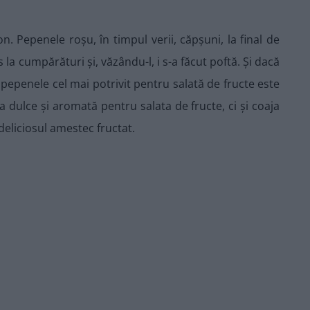
. Pepenele roșu, în timpul verii, căpșuni, la final de
la cumpărături și, văzându-l, i s-a făcut poftă. Și dacă
pepenele cel mai potrivit pentru salată de fructe este
 dulce și aromată pentru salata de fructe, ci și coaja
eliciosul amestec fructat.