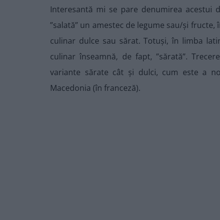
Interesantă mi se pare denumirea acestui de
”salată” un amestec de legume sau/și fructe, î
culinar dulce sau sărat. Totuși, în limba lat
culinar înseamnă, de fapt, ”sărată”. Trecere
variante sărate cât și dulci, cum este a n
Macedonia (în franceză).