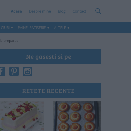
Acasa
Despre mine
Blog
Contact
CIURI
PAINE, PATISERIE
ALTELE
 de preparat
Ne gasesti si pe
RETETE RECENTE