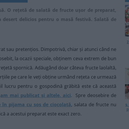
să. O rețetă de salată de fructe ușor de preparat,
a desert delicios pentru o masă festivă. Salată de
2
at sau pretențios. Dimpotrivă, chiar și atunci când ne
osebit, la ocazii speciale, obținem ceva extrem de bun
rețetă spornică. Adăugând doar câteva fructe laolaltă,
orțiile pe care le veți obține urmând rețeta ce urmează
til lucru pentru o gospodină grăbită este că această
m
am mai publicat și altele, aici
. Spre deosebire de
 în pijama cu sos de ciocolată
, salata de fructe nu
4
p
că a acestui preparat este exact zero.