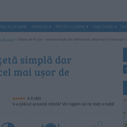
 FRUCTE DE MARE
APERITIVE
RETETE CU CARNE
FARA CARNE
DUL
ri de casa
>
Salata de fructe – rețetă simplă dar delicioasă, desertul cel mai ușor
ețetă simplă dar
cel mai ușor de
4.9
(
40
)
V-a plăcut această retetă? Vă rugăm să ne dați o notă!