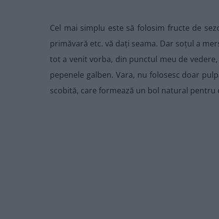
Cel mai simplu este să folosim fructe de sezon
primăvară etc. vă dați seama. Dar soțul a mers 
tot a venit vorba, din punctul meu de vedere, 
pepenele galben. Vara, nu folosesc doar pulpa
scobită, care formează un bol natural pentru d