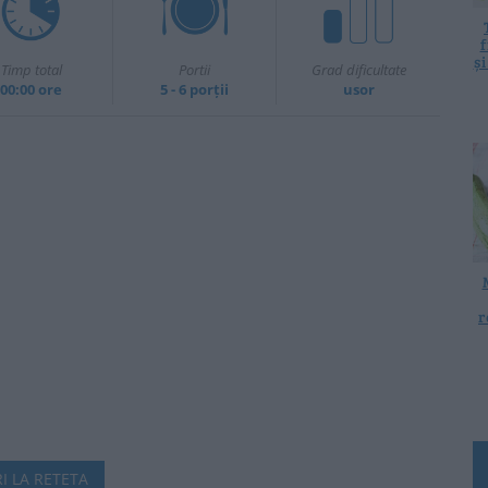
f
ș
Timp total
Portii
Grad dificultate
00:00 ore
5 - 6 porții
usor
r
I LA RETETA