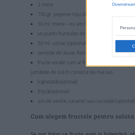
2 mere
Downstream 
100 gr. pepene roșu (dacă e sezon)
50 ml. miere – eu am folosit sirop de agave
Persona
un pumn frunzulițe de mentă proaspătă
50 ml. coniac (opțional)
semințe de alune, fistic sau nuca tocate din cu
fructe uscate cum ar fi stafidele (opțional). P
jumătate de oră în coniacul de mai sus.
înghețată(opțional)
frișcă(opțional)
sos de vanilie, caramel sau ciocolată (opțional
Cum alegem fructele pentru salata 
Se pot folosi ce fructe aveți la îndemână, 