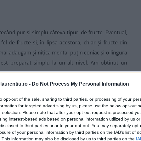
ecând pur și simplu câteva tipuri de fructe. Eventual,
l de fructe și, în lipsa acestora, chiar și fructe din
ai adăugăm și nițică mentă, puțin coniac și o lingură
est preparat simplu la un alt nivel. Am obținut un
ucte
laurentiu.ro -
Do Not Process My Personal Information
to opt-out of the sale, sharing to third parties, or processing of your per
formation for targeted advertising by us, please use the below opt-out s
r selection. Please note that after your opt-out request is processed y
eing interest-based ads based on personal information utilized by us or
disclosed to third parties prior to your opt-out. You may separately opt-
losure of your personal information by third parties on the IAB’s list of
. This information may also be disclosed by us to third parties on the
IA