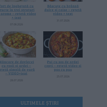
Tort de înghețată cu
Băscuțe cu brânză
ructe în trei straturi
dulce și caise – rețetă
i arome – rețetă video
video + text
+ text
31.07.2026
07.08.2026
Mâncare de dovlecei
Pui cu sos de ardei
cu roșii și ardei –
copți – rețetă video și
ețetă simplă de vară
pas cu pas
– VIDEO+text
25.07.2026
28.07.2026
ULTIMELE ȘTIRI