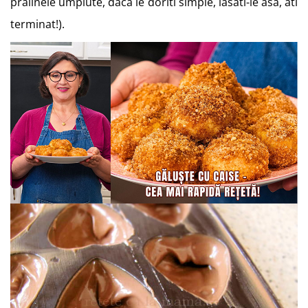
pralinele umplute, daca le doriti simple, lasati-le asa, ati
terminat!).