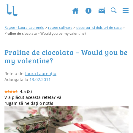
Rețete - Laura Laurențiu
>
retete culinare
>
deserturi si dulciuri de casa
>
Praline de ciocolata – Would you be my valentine?
Praline de ciocolata – Would you be
my valentine?
Reteta de
Laura Laurențiu
Adaugata la
13.02.2011
4.5
(
8
)
V-a plăcut această retetă? Vă
rugăm să ne dați o notă!