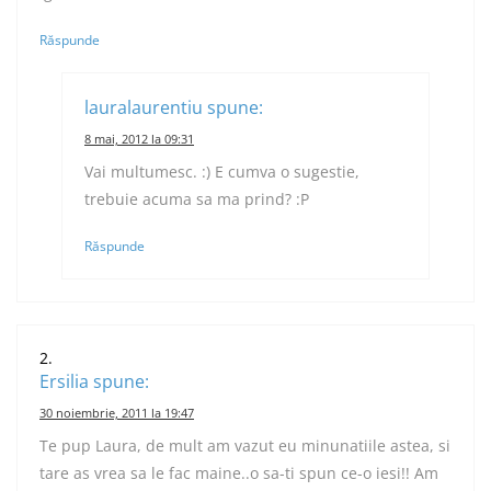
Răspunde
lauralaurentiu
spune:
8 mai, 2012 la 09:31
Vai multumesc. :) E cumva o sugestie,
trebuie acuma sa ma prind? :P
Răspunde
Ersilia
spune:
30 noiembrie, 2011 la 19:47
Te pup Laura, de mult am vazut eu minunatiile astea, si
tare as vrea sa le fac maine..o sa-ti spun ce-o iesi!! Am