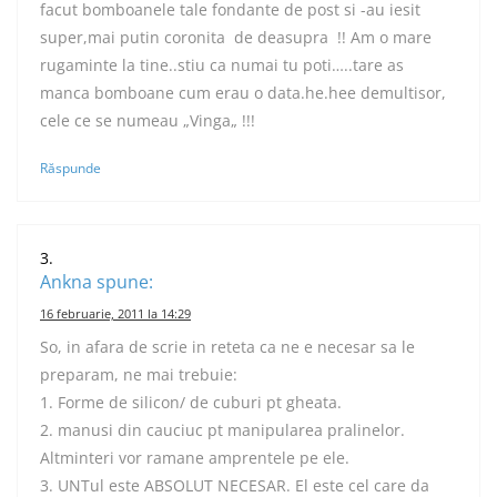
facut bomboanele tale fondante de post si -au iesit
super,mai putin coronita de deasupra !! Am o mare
rugaminte la tine..stiu ca numai tu poti…..tare as
manca bomboane cum erau o data.he.hee demultisor,
cele ce se numeau „Vinga„ !!!
Răspunde
Ankna
spune:
16 februarie, 2011 la 14:29
So, in afara de scrie in reteta ca ne e necesar sa le
preparam, ne mai trebuie:
1. Forme de silicon/ de cuburi pt gheata.
2. manusi din cauciuc pt manipularea pralinelor.
Altminteri vor ramane amprentele pe ele.
3. UNTul este ABSOLUT NECESAR. El este cel care da