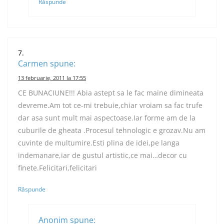
Răspunde
Carmen
spune:
13 februarie, 2011 la 17:55
CE BUNACIUNE!!! Abia astept sa le fac maine dimineata
devreme.Am tot ce-mi trebuie,chiar vroiam sa fac trufe
dar asa sunt mult mai aspectoase.Iar forme am de la
cuburile de gheata .Procesul tehnologic e grozav.Nu am
cuvinte de multumire.Esti plina de idei,pe langa
indemanare,iar de gustul artistic,ce mai…decor cu
finete.Felicitari,felicitari
Răspunde
Anonim
spune: