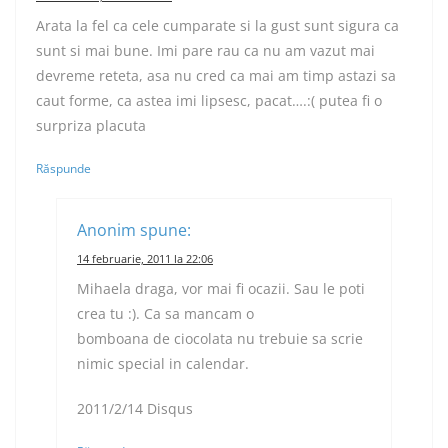
Arata la fel ca cele cumparate si la gust sunt sigura ca
sunt si mai bune. Imi pare rau ca nu am vazut mai
devreme reteta, asa nu cred ca mai am timp astazi sa
caut forme, ca astea imi lipsesc, pacat….:( putea fi o
surpriza placuta
Răspunde
Anonim
spune:
14 februarie, 2011 la 22:06
Mihaela draga, vor mai fi ocazii. Sau le poti
crea tu :). Ca sa mancam o
bomboana de ciocolata nu trebuie sa scrie
nimic special in calendar.
2011/2/14 Disqus