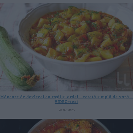
Mâncare de dovlecei cu roșii și ardei – rețetă simplă de vară –
VIDEO+text
28.07.2026