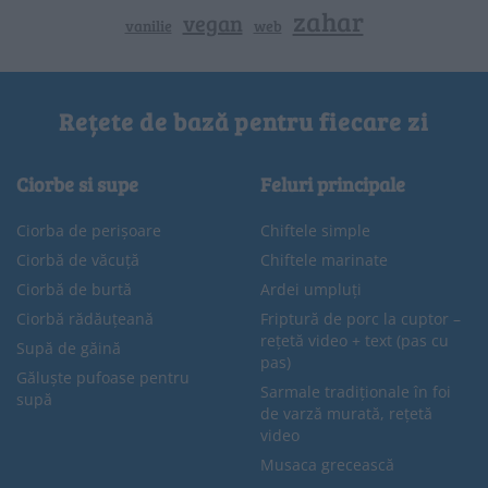
zahar
vegan
vanilie
web
Rețete de bază pentru fiecare zi
Ciorbe si supe
Feluri principale
Ciorba de perișoare
Chiftele simple
Ciorbă de văcuță
Chiftele marinate
Ciorbă de burtă
Ardei umpluți
Ciorbă rădăuțeană
Friptură de porc la cuptor –
rețetă video + text (pas cu
Supă de găină
pas)
Găluște pufoase pentru
Sarmale tradiționale în foi
supă
de varză murată, rețetă
video
Musaca grecească