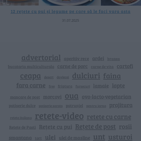
12 rețete cu pui și legume pe care să le faci vara asta
31.07.2025
advertorial
ardei
aperitiv rece
branza
cartofi
carne de porc
bucataria multiculturala
carne de vita
ceapa
dulciuri
faina
dovlecei
desert
fara carne
lapte
lamaie
friptura
free
fursecuri
oua
ovo-lacto-vegetarian
morcovi
mancare de post
prajitura
patiserie dulce
patrunjel
patiserie sarata
pentru iarna
retete-video
retete cu carne
reteta italiana
Rețete de post
rosii
Rețete cu pui
Retete de Pasti
unt
usturoi
ulei
smantana
ulei de masline
tort