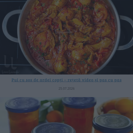
Pui cu sos de ardei copți – rețetă video și pas cu pas
25.07.2026