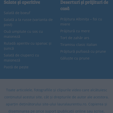
Salate și aperitive
Deserturi și prăjituri de
casă
Salată de boeuf
Prăjitura Albinița – foi cu
Salată a la russe (varianta de
miere
post)
Prăjitură cu mere
Ouă umplute cu sos cu
maioneză
Tort de zahăr ars
Ruladă aperitiv cu spanac și
Tiramisu clasic italian
șuncă
Prăjitură pufoasă cu prune
Salată de ciuperci cu
Găluște cu prune
maioneză
Pastă de pește
Toate articolele, fotografiile și clipurile video care alcătuiesc
conținutul acestui site, cât și drepturile de autor ale acestora,
aparțin deținătorului site-ului lauralaurentiu.ro. Copierea și
diseminarea pe orice suport (publicații online sau scrise,