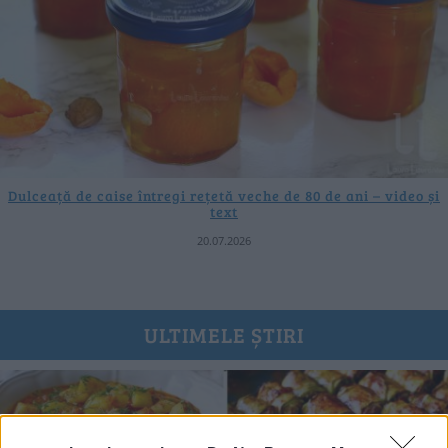
Dulceață de caise întregi rețetă veche de 80 de ani – video și
text
20.07.2026
ULTIMELE ȘTIRI