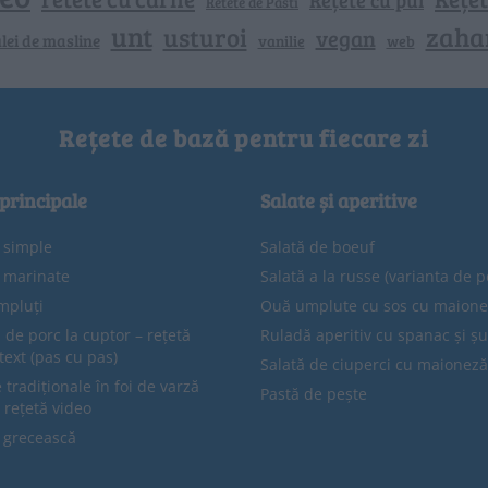
Retete de Pasti
unt
zaha
usturoi
vegan
lei de masline
vanilie
web
Rețete de bază pentru fiecare zi
 principale
Salate și aperitive
e simple
Salată de boeuf
e marinate
Salată a la russe (varianta de p
mpluți
Ouă umplute cu sos cu maion
 de porc la cuptor – rețetă
Ruladă aperitiv cu spanac și ș
text (pas cu pas)
Salată de ciuperci cu maioneză
tradiționale în foi de varză
Pastă de pește
 rețetă video
 grecească