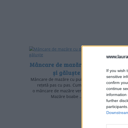
www.laura
Mâncare de mazăre cu pui
If you wish 
și găluște
sensitive in
Mâncare de mazăre cu pui și găluște,
confirm you
rețetă pas cu pas. Cum se face
continue se
o mâncare de mazăre verde cu pui.
information 
Mazăre boabe …
further disc
participants
Downstream 