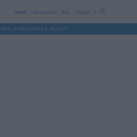
Acasa
Despre mine
Blog
Contact
IURI
PAINE, PATISERIE
ALTELE