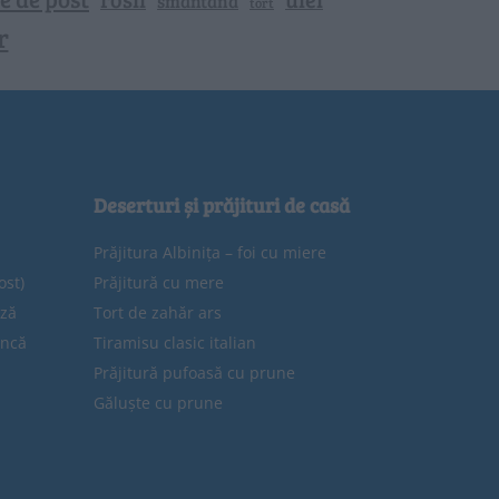
smantana
tort
r
Deserturi și prăjituri de casă
Prăjitura Albinița – foi cu miere
ost)
Prăjitură cu mere
eză
Tort de zahăr ars
uncă
Tiramisu clasic italian
Prăjitură pufoasă cu prune
Găluște cu prune