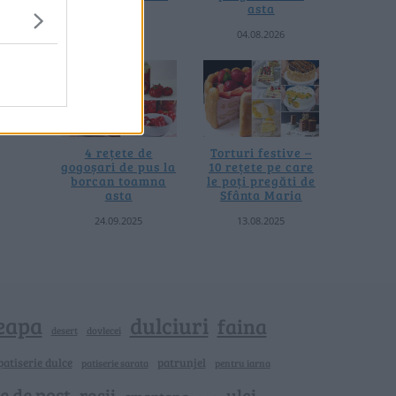
termică
asta
06.08.2026
04.08.2026
4 rețete de
Torturi festive –
gogoșari de pus la
10 rețete pe care
borcan toamna
le poți pregăti de
asta
Sfânta Maria
24.09.2025
13.08.2025
eapa
dulciuri
faina
dovlecei
desert
patiserie dulce
patrunjel
patiserie sarata
pentru iarna
e de post
rosii
ulei