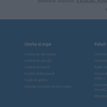
prajitura
reteta italiana
u
Ciorbe si supe
Feluri
Ciorba de perișoare
Chiftel
Ciorbă de văcuță
Chiftel
Ciorbă de burtă
Ardei u
Ciorbă rădăuțeană
Friptură
video + 
Supă de găină
Sarmale 
Găluște pufoase pentru supă
murată,
Musaca