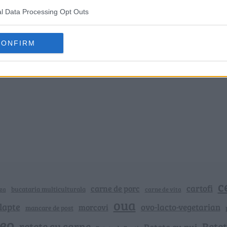
l Data Processing Opt Outs
CONFIRM
c
cartofi
carne de porc
bucataria multiculturala
za
carne de vita
oua
lapte
ovo-lacto-vegetarian
morcovi
mancare de post
deo
retete cu carne
Rețet
Rețete cu pui