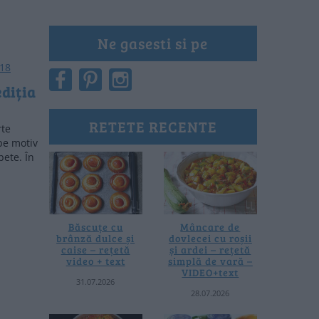
Ne gasesti si pe
diția
RETETE RECENTE
rte
pe motiv
bete. În
Băscuțe cu
Mâncare de
brânză dulce și
dovlecei cu roșii
caise – rețetă
și ardei – rețetă
video + text
simplă de vară –
VIDEO+text
31.07.2026
28.07.2026