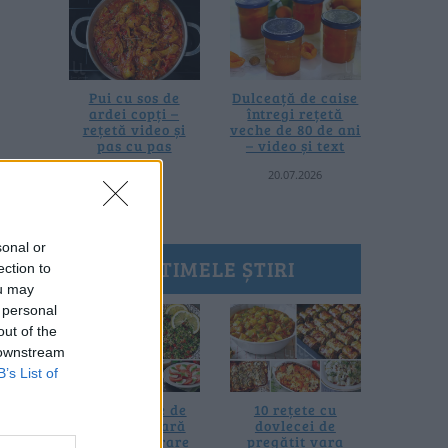
Pui cu sos de
Dulceață de caise
ardei copți –
întregi rețetă
rețetă video și
veche de 80 de ani
pas cu pas
– video și text
25.07.2026
20.07.2026
sonal or
ULTIMELE ȘTIRI
ection to
ou may
 personal
out of the
 downstream
B’s List of
20 de rețete de
10 rețete cu
salate de vară
dovlecei de
fără prelucrare
pregătit vara