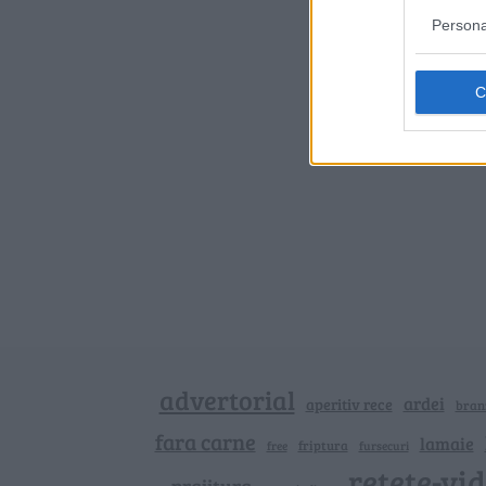
Persona
advertorial
ardei
aperitiv rece
bran
fara carne
lamaie
friptura
free
fursecuri
retete-vi