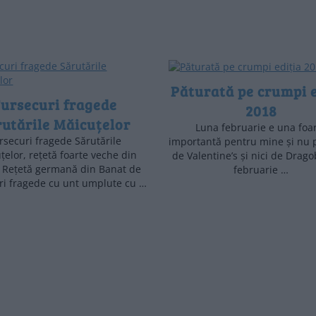
Păturată pe crumpi e
ursecuri fragede
2018
rutările Măicuțelor
Luna februarie e una foa
rsecuri fragede Sărutările
importantă pentru mine și nu 
țelor, rețetă foarte veche din
de Valentine’s și nici de Drago
 Rețetă germană din Banat de
februarie …
ri fragede cu unt umplute cu …