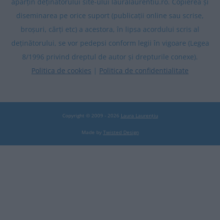
aparțin deținătorului site-ului lauralaurentiu.ro. Copierea și
diseminarea pe orice suport (publicații online sau scrise,
broșuri, cărți etc) a acestora, în lipsa acordului scris al
deținătorului, se vor pedepsi conform legii în vigoare (Legea
8/1996 privind dreptul de autor și drepturile conexe).
Politica de cookies
|
Politica de confidentialitate
Copyright © 2009 - 2026
Laura Laurențiu
Made by
Twisted Design