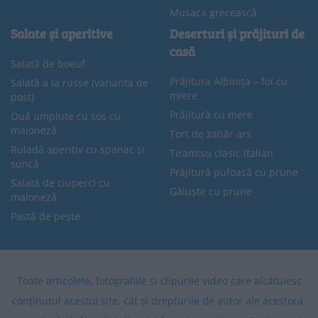
Musaca grecească
Salate și aperitive
Deserturi și prăjituri de
casă
Salată de boeuf
Prăjitura Albinița – foi cu
Salată a la russe (varianta de
miere
post)
Prăjitură cu mere
Ouă umplute cu sos cu
maioneză
Tort de zahăr ars
Ruladă aperitiv cu spanac și
Tiramisu clasic italian
șuncă
Prăjitură pufoasă cu prune
Salată de ciuperci cu
Găluște cu prune
maioneză
Pastă de pește
Toate articolele, fotografiile și clipurile video care alcătuiesc
conținutul acestui site, cât și drepturile de autor ale acestora,