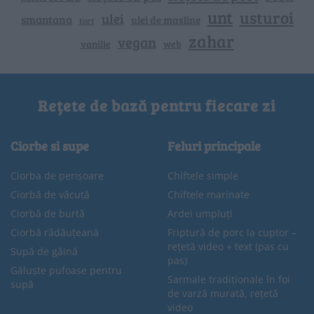
unt
usturoi
ulei
smantana
ulei de masline
tort
zahar
vegan
vanilie
web
Rețete de bază pentru fiecare zi
Ciorbe si supe
Feluri principale
Ciorba de perișoare
Chiftele simple
Ciorbă de văcuță
Chiftele marinate
Ciorbă de burtă
Ardei umpluți
Ciorbă rădăuțeană
Friptură de porc la cuptor –
rețetă video + text (pas cu
Supă de găină
pas)
Găluște pufoase pentru
Sarmale tradiționale în foi
supă
de varză murată, rețetă
video