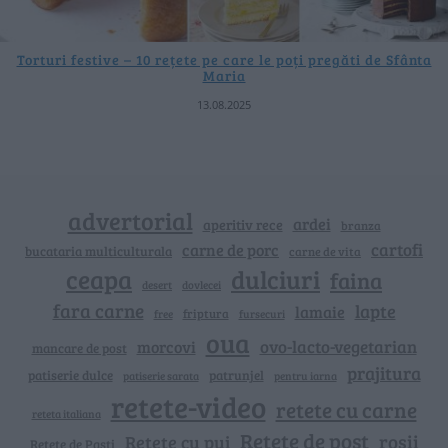
Torturi festive – 10 rețete pe care le poți pregăti de Sfânta
Maria
13.08.2025
advertorial
ardei
aperitiv rece
branza
cartofi
carne de porc
bucataria multiculturala
carne de vita
ceapa
dulciuri
faina
dovlecei
desert
fara carne
lapte
lamaie
friptura
free
fursecuri
oua
ovo-lacto-vegetarian
morcovi
mancare de post
prajitura
patiserie dulce
patrunjel
patiserie sarata
pentru iarna
retete-video
retete cu carne
reteta italiana
Rețete de post
rosii
Rețete cu pui
Retete de Pasti