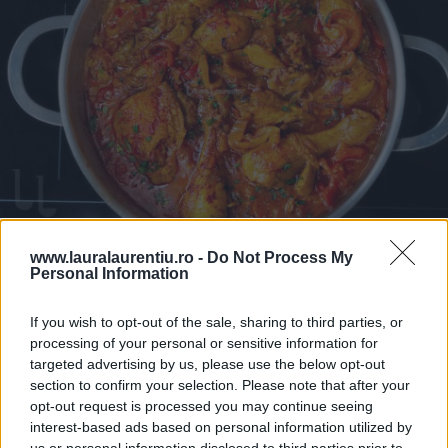
Pui cu sos de ardei copți – rețetă video și pas cu pas
www.lauralaurentiu.ro -
Do Not Process My
Personal Information
25.07.2026
If you wish to opt-out of the sale, sharing to third parties, or
processing of your personal or sensitive information for
targeted advertising by us, please use the below opt-out
ULTIMELE ȘTIRI
section to confirm your selection. Please note that after your
opt-out request is processed you may continue seeing
interest-based ads based on personal information utilized by
us or personal information disclosed to third parties prior to