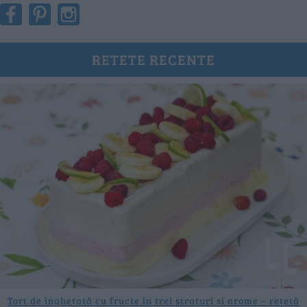
RETETE RECENTE
Tort de înghețată cu fructe în trei straturi și arome – rețetă