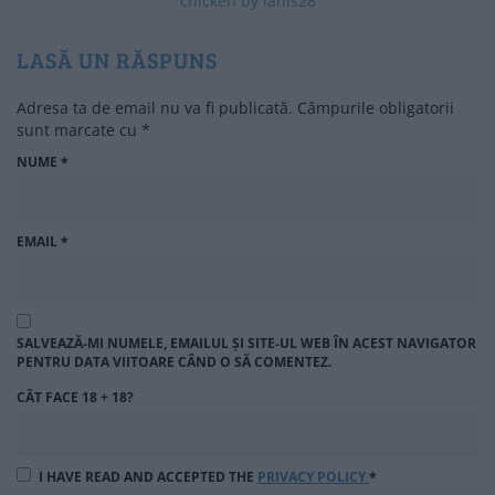
chicken by ianis28
LASĂ UN RĂSPUNS
Adresa ta de email nu va fi publicată.
Câmpurile obligatorii
sunt marcate cu
*
NUME
*
EMAIL
*
SALVEAZĂ-MI NUMELE, EMAILUL ȘI SITE-UL WEB ÎN ACEST NAVIGATOR
PENTRU DATA VIITOARE CÂND O SĂ COMENTEZ.
CÂT FACE 18 + 18?
I HAVE READ AND ACCEPTED THE
PRIVACY POLICY
*