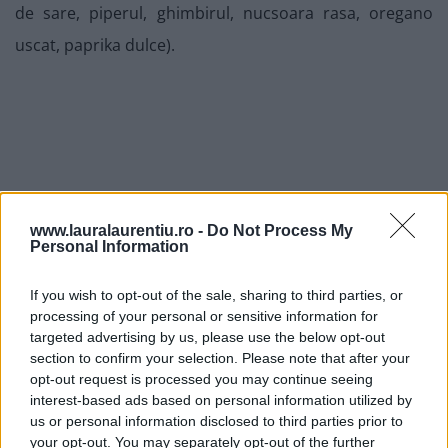
de sare, piperul, ghimbirul, nucsoara rasa, oregano
uscat, paprika dulce).
www.lauralaurentiu.ro -
Do Not Process My
Personal Information
If you wish to opt-out of the sale, sharing to third parties, or
processing of your personal or sensitive information for
targeted advertising by us, please use the below opt-out
section to confirm your selection. Please note that after your
opt-out request is processed you may continue seeing
interest-based ads based on personal information utilized by
6. Se răzuieste ceapa pe razatoarea cu gauri fine. Avem
us or personal information disclosed to third parties prior to
nevoie de 1 lingura de ceapa razuita. Ceapa si usturoiul
your opt-out. You may separately opt-out of the further