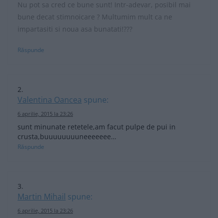
Nu pot sa cred ce bune sunt! Intr-adevar, posibil mai
bune decat stimnoicare ? Multumim mult ca ne
impartasiti si noua asa bunatati!???
Răspunde
Valentina Oancea
spune:
6 aprilie, 2015 la 23:26
sunt minunate retetele,am facut pulpe de pui in
crusta,buuuuuuuuneeeeeee…
Răspunde
Martin Mihail
spune:
6 aprilie, 2015 la 23:26