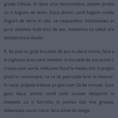
grade Celsius. In lipsa unui termometru, putem proba
cu o lingura de lemn. Daca atunci cand bagam coada
lingurii de lemn in ulei, se raspandesc instantaneu in
jurul acesteia bule mici de aer, inseamna ca uleiul are
temperatura ideala.
9. Se pun cu grija bucatile de pui in uleiul incins, fara a
le inghesui prea tare. Imediat ce bucatile de pui prind o
crusta usor aurie, reducem focul la mediu-mic si prajim
puiul in continuare, ca sa se patrunda bine in interior.
In total, pulpele trebuie prajite cam 20 de minute. Sunt
gata daca, atunci cand sunt scoase deoparte si
intepate cu o furculita in partea cea mai groasa,
elibereaza sucuri clare, fara urme de sange.