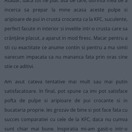
Asadar, daca tot ne plac asa de tare, dorinta mea de a
incerca sa prepar la mine acasa aceste pulpe si
aripioare de pui in crusta crocanta ca la KFC, suculente,
perfect facute in interior si invelite intr-o crusta care sa
crănțăne placut, a aparut in mod firesc. Macar pentru a
sti cu exactitate ce anume contin si pentru a ma simti
oarecum impacata ca nu mananca fata prin oras cine
stie ce aditivi.
Am avut cateva tentative mai mult sau mai putin
satisfacatoare. In final, pot spune ca imi pot satisface
pofta de pulpe si aripioare de pui crocante si in
bucataria proprie. Ies grozav de bine si pot face fata cu
succes comparatiei cu cele de la KFC, daca nu cumva
sunt chiar mai bune. Inspiratia mi-am gasit-o intr-o