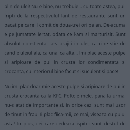
plin de ulei! Nu e bine, nu trebuie… cu toate astea, puii
fripti de la respectivulul lant de restaurante sunt un
pacat pe care il comit de doua-trei ori pe an. De-acuma
e pe jumatate iertat, odata ce l-am si marturisit. Sunt
absolut constienta ca-s prajiti in ulei, ca cine stie de
cand e uleiul ala, ca una, ca alta… Imi plac aceste pulpe
si aripioare de pui in crusta lor condimentata si
crocanta, cu interiorul bine facut si suculent si pace!
Nu imi plac doar mie aceste pulpe si aripioare de pui in
crusta crocanta ca la KFC. Poftele mele, pana la urma,
nu-s atat de importante si, in orice caz, sunt mai usor
de tinut in frau. Ii plac fiica-mii, ce mai, viseaza cu puiul
asta! In plus, cei care cedeaza ispitei sunt destul de