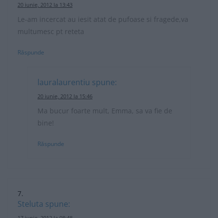
20 iunie, 2012 la 13:43
Le-am incercat au iesit atat de pufoase si fragede,va
multumesc pt reteta
Răspunde
lauralaurentiu
spune:
20 iunie, 2012 la 15:46
Ma bucur foarte mult, Emma, sa va fie de
bine!
Răspunde
Steluta
spune:
17 iunie, 2012 la 08:48