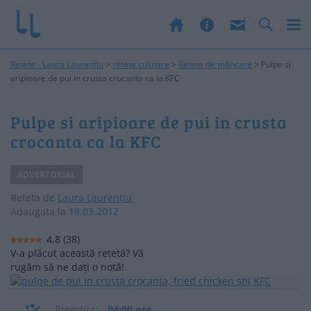
Rețete - Laura Laurențiu
>
retete culinare
>
Rețete de mâncare
>
Pulpe si
aripioare de pui in crusta crocanta ca la KFC
Pulpe si aripioare de pui in crusta
crocanta ca la KFC
ADVERTORIAL
Reteta de
Laura Laurențiu
Adaugata la
18.03.2012
4.8
(
38
)
V-a plăcut această retetă? Vă
rugăm să ne dați o notă!
Pregatire
04:00 ore