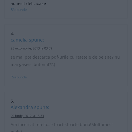
au iesit delicioase
Răspunde
camelia
spune:
25 octombrie, 2013 la 03:59
se mai pot descarca pdf-urile cu retetele de pe site? nu
mai gasesc butonul??:(
Răspunde
Alexandra
spune:
20 iunie, 2012 la 15:33
Am incercat reteta…e foarte,foarte buna!Multumesc
mult !