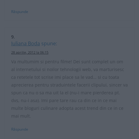
Răspunde
Iuliana Boda
spune:
28 aprilie, 2012 la 06:15
Va multumim si pentru filme! Dei sunt complet un om
al internetului si noilor tehnologii web, va marturisesc
ca retetele tot scrise imi place sa le vad… si cu toata
aprecierea pentru straduintele facerii clipului, sincer va
spun ca nu o sa ma uit la el (nu-i mare pierderea pt.
dvs, nu-i asa). Imi pare tare rau ca din ce in ce mai
multe bloguri culinare adopta acest trend din ce in ce
mai mult.
Răspunde