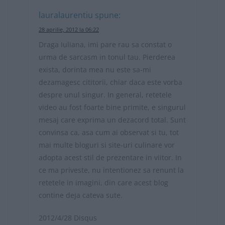
lauralaurentiu
spune:
28 aprilie, 2012 la 06:22
Draga Iuliana, imi pare rau sa constat o
urma de sarcasm in tonul tau. Pierderea
exista, dorinta mea nu este sa-mi
dezamagesc cititorii, chiar daca este vorba
despre unul singur. In general, retetele
video au fost foarte bine primite, e singurul
mesaj care exprima un dezacord total. Sunt
convinsa ca, asa cum ai observat si tu, tot
mai multe bloguri si site-uri culinare vor
adopta acest stil de prezentare in viitor. In
ce ma priveste, nu intentionez sa renunt la
retetele in imagini, din care acest blog
contine deja cateva sute.
2012/4/28 Disqus