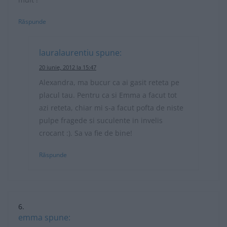
Răspunde
lauralaurentiu
spune:
20 iunie, 2012 la 15:47
Alexandra, ma bucur ca ai gasit reteta pe
placul tau. Pentru ca si Emma a facut tot
azi reteta, chiar mi s-a facut pofta de niste
pulpe fragede si suculente in invelis
crocant :). Sa va fie de bine!
Răspunde
emma
spune: