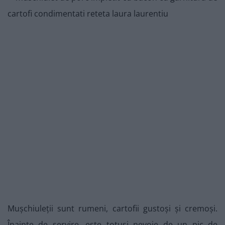
Mușchiuleții sunt rumeni, cartofii gustoși și cremoși.
Înainte de servire, este totuși nevoie de un pic de