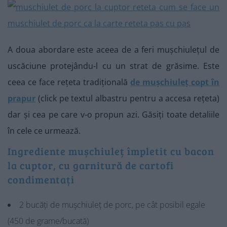
A doua abordare este aceea de a feri mușchiulețul de
uscăciune protejându-l cu un strat de grăsime. Este
ceea ce face rețeta tradițională
de mușchiuleț copt în
prapur
(click pe textul albastru pentru a accesa rețeta)
dar și cea pe care v-o propun azi. Găsiți toate detaliile
în cele ce urmează.
Ingrediente mușchiuleț împletit cu bacon
la cuptor, cu garnitură de cartofi
condimentați
2 bucăți de mușchiuleț de porc, pe cât posibil egale
(450 de grame/bucată)