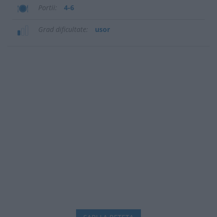
Portii
4-6
Grad dificultate
usor