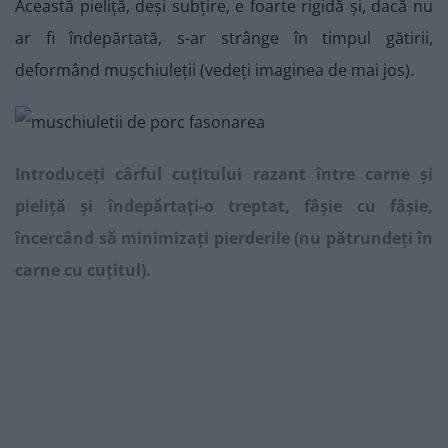
Această pieliță, deși subțire, e foarte rigidă și, dacă nu
ar fi îndepărtată, s-ar strânge în timpul gătirii,
deformând mușchiuleții (vedeți imaginea de mai jos).
Introduceți cârful cuțitului razant între carne și
pieliță și îndepărtați-o treptat, fâșie cu fâșie,
încercând să minimizați pierderile (nu pătrundeți în
carne cu cuțitul).