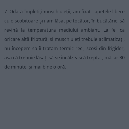
7. Odată împletiți mușchiuleții, am fixat capetele libere
cu o scobitoare și i-am lăsat pe tocător, în bucătărie, să
revină la temperatura mediului ambiant. La fel ca
oricare altă friptură, și mușchiuleți trebuie aclimatizați,
nu începem să îi tratăm termic reci, scoși din frigider,
așa că trebuie lăsați să se încălzească treptat, măcar 30
de minute, și mai bine o oră.