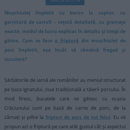
SARI LA RETETA
Mușchiuleț împletit cu bacon la cuptor, cu
garnitură de cartofi – rețetă detaliată, cu gramaje
exacte, modul de lucru explicat în detaliu și timpi de
gătire. Cum se face
o friptură
din mușchiuleț de
porc împletit, așa încât să rămână fraged și
suculent?
Sărbătorile de iarnă ale românilor au meniul structurat
pe baza Ignatului, ziua tradițională a tăierii porcului. În
mod firesc, bucatele care se gătesc cu ocazia
Crăciunului sunt pe bază de carne de porc, de la
cârnați și piftie la
fripturi de porc de tot felul
. Eu vă
propun azi o friptură pe care atât gustul cât și aspectul