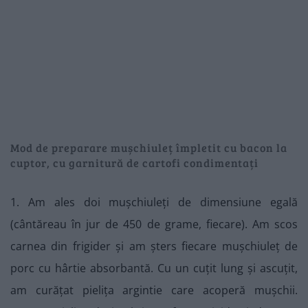
Mod de preparare mușchiuleț împletit cu bacon la
cuptor, cu garnitură de cartofi condimentați
1. Am ales doi mușchiuleți de dimensiune egală
(cântăreau în jur de 450 de grame, fiecare). Am scos
carnea din frigider și am șters fiecare mușchiuleț de
porc cu hârtie absorbantă. Cu un cuțit lung și ascuțit,
am curățat pielița argintie care acoperă mușchii.