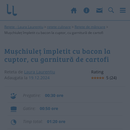
Rețete - Laura Laurențiu
>
retete culinare
>
Rețete de mâncare
>
Mușchiuleț împletit cu bacon la cuptor, cu garnitură de cartofi
Mușchiuleț împletit cu bacon la
cuptor, cu garnitură de cartofi
Reteta de
Laura Laurențiu
Rating
Adaugata la
19.12.2024
5
(
24
)
Pregatire
00:30 ore
Gatire
00:50 ore
Timp total
01:20 ore