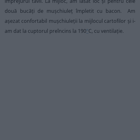
împrejurul tăvii. La mijloc, am lăsat loc și pentru cele
două bucăți de mușchiuleț împletit cu bacon. Am
așezat confortabil mușchiuleții la mijlocul cartofilor și i-
am dat la cuptorul preîncins la 190
°
C, cu ventilație.