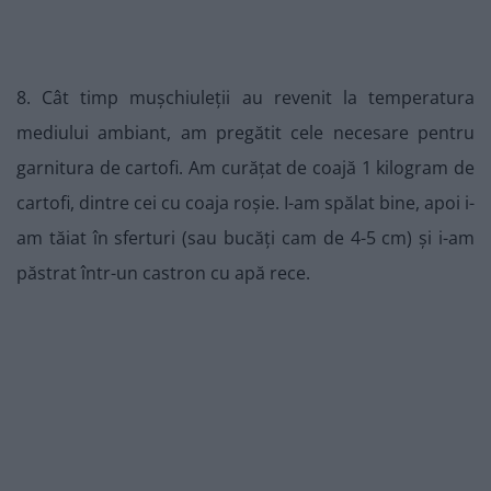
8. Cât timp mușchiuleții au revenit la temperatura
mediului ambiant, am pregătit cele necesare pentru
garnitura de cartofi. Am curățat de coajă 1 kilogram de
cartofi, dintre cei cu coaja roșie. I-am spălat bine, apoi i-
am tăiat în sferturi (sau bucăți cam de 4-5 cm) și i-am
păstrat într-un castron cu apă rece.