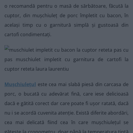
o recomandă pentru o masă de sărbătoare, făcută la
cuptor, din mușchiuleț de porc împletit cu bacon, în
același timp cu o garnitură simplă și gustoasă din
cartofi condimentați.
Mușchiulețul
este cea mai slabă piesă din carcasa de
porc, o bucată cu adevărat fină, care iese delicioasă
dacă e gătită corect dar care poate fi ușor ratată, dacă
nu i se acordă cuvenita atenție. Există diferite abordări,
cea mai delicată fiind cea în care mușchiulețul se
gătește la cronometru, doar până la temperatura țintă