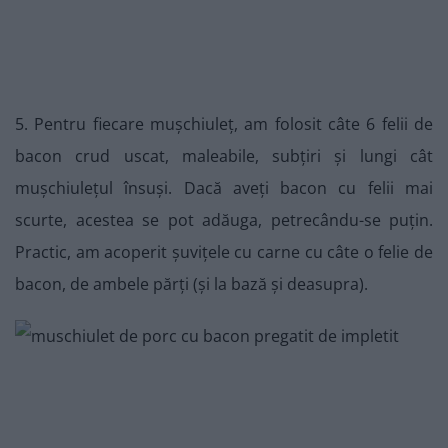
5. Pentru fiecare mușchiuleț, am folosit câte 6 felii de
bacon crud uscat, maleabile, subțiri și lungi cât
mușchiulețul însuși. Dacă aveți bacon cu felii mai
scurte, acestea se pot adăuga, petrecându-se puțin.
Practic, am acoperit șuvițele cu carne cu câte o felie de
bacon, de ambele părți (și la bază și deasupra).