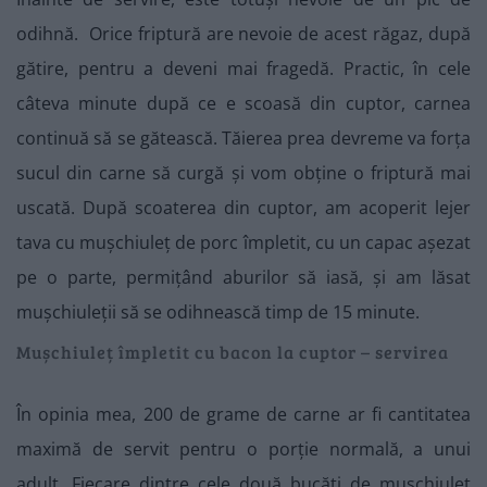
odihnă. Orice friptură are nevoie de acest răgaz, după
gătire, pentru a deveni mai fragedă. Practic, în cele
câteva minute după ce e scoasă din cuptor, carnea
continuă să se gătească. Tăierea prea devreme va forța
sucul din carne să curgă și vom obține o friptură mai
uscată. După scoaterea din cuptor, am acoperit lejer
tava cu mușchiuleț de porc împletit, cu un capac așezat
pe o parte, permițând aburilor să iasă, și am lăsat
mușchiuleții să se odihnească timp de 15 minute.
Mușchiuleț împletit cu bacon la cuptor – servirea
În opinia mea, 200 de grame de carne ar fi cantitatea
maximă de servit pentru o porție normală, a unui
adult. Fiecare dintre cele două bucăți de mușchiuleț