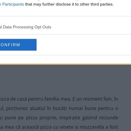
Participants
that may further disclose it to other third parties.
l Data Processing Opt Outs
CONFIRM
pizza de casă pentru familia mea. E un moment fain, în
tul, porționez aluatul în bucăți numai bune pentru o
și pune pe pizza proprie, inspirație găsind niciunde
ția mea că această pizza cu vinete si mozzarella a fost