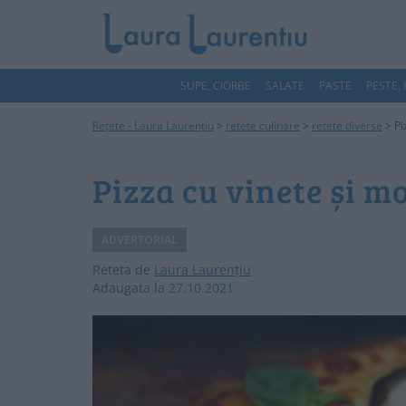
SUPE, CIORBE
SALATE
PASTE
PESTE,
Rețete - Laura Laurențiu
>
retete culinare
>
retete diverse
>
Pi
Pizza cu vinete și m
ADVERTORIAL
Reteta de
Laura Laurențiu
Adaugata la
27.10.2021