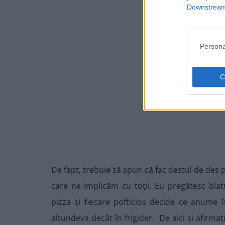
Downstream 
Persona
De fapt, trebuie să spun că fac destul de des 
care ne implicăm cu toții. Eu pregătesc bla
pizza și fiecare pofticios decide ce anume î
altundeva decât în frigider. De aici și afirma