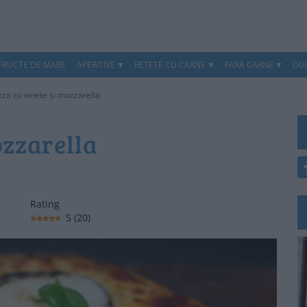
 FRUCTE DE MARE
APERITIVE
RETETE CU CARNE
FARA CARNE
DUL
zza cu vinete și mozzarella
ozzarella
Rating
5
(
20
)