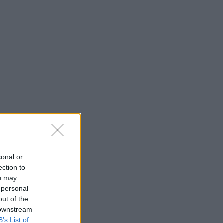
sonal or
ection to
ou may
 personal
out of the
 downstream
B’s List of