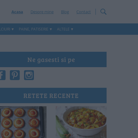
Acasa
Despre mine
Blog
Contact
CIURI
PAINE, PATISERIE
ALTELE
Ne gasesti si pe
RETETE RECENTE