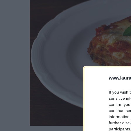
www.laura
If you wish 
sensitive in
confirm you
continue se
information 
further disc
participants