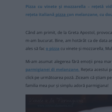
Pizza cu vinete și mozzarella – rețetă vi
rețeta italiană
pizza c
on melanzane, cu două
Când am primit, de la Greta Apostol, provoca
m-am bucurat. Bine, am hotărât ca de data ast
ales să fac
o pizza
cu vinete și mozzarella
.
Mul
Mi-am asumat alegerea fără emoții prea mari
parmigianei di melanzane.
Rețeta acestui pr
click pe următoarea poză. Ziceam că știam perf
familia mea pur și simplu adoră parmigiana!