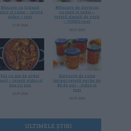
Băscuțe cu brânză
Mâncare de dovlecei
ulce și caise – rețetă
cu roșii și ardei –
video + text
rețetă simplă de vară
– VIDEO+text
31.07.2026
28.07.2026
Pui cu sos de ardei
Dulceață de caise
opți – rețetă video și
întregi rețetă veche de
pas cu pas
80 de ani – video și
text
25.07.2026
20.07.2026
ULTIMELE ȘTIRI