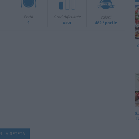
Portii
Grad dificultate
calorii
4
usor
482 / portie
2
4
p
I LA RETETA