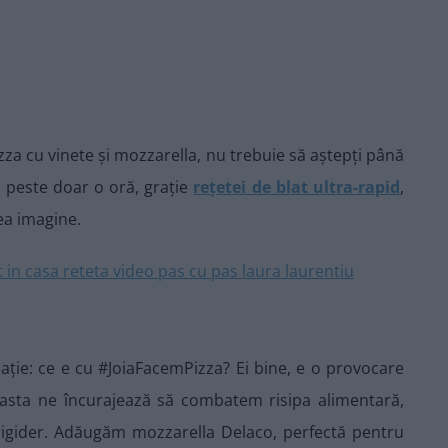
zza cu vinete și mozzarella, nu trebuie să aștepți până
ă peste doar o oră, grație
rețetei de blat ultra-rapid
,
ea imagine.
ație: ce e cu #JoiaFacemPizza? Ei bine, e o provocare
 asta ne încurajează să combatem risipa alimentară,
frigider. Adăugăm mozzarella Delaco, perfectă pentru