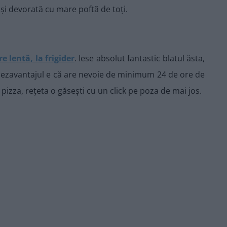
 și devorată cu mare poftă de toți.
 lentă, la frigider
. Iese absolut fantastic blatul ăsta,
! Dezavantajul e că are nevoie de minimum 24 de ore de
e pizza, rețeta o găsești cu un click pe poza de mai jos.