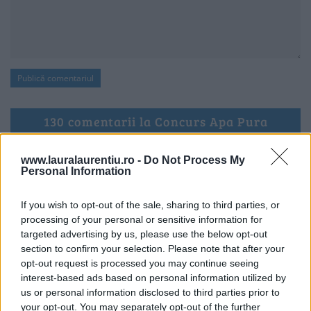
130 comentarii la Concurs Apa Pura
www.lauralaurentiu.ro -
Do Not Process My
Personal Information
Crina Nae Stoie
spune:
28 ianuarie, 2013 la 09:12
If you wish to opt-out of the sale, sharing to third parties, or
felicitari castigatorilor!…dar si d-nei Laura care a
processing of your personal or sensitive information for
targeted advertising by us, please use the below opt-out
organizat concursul!
section to confirm your selection. Please note that after your
opt-out request is processed you may continue seeing
Răspunde
interest-based ads based on personal information utilized by
us or personal information disclosed to third parties prior to
your opt-out. You may separately opt-out of the further