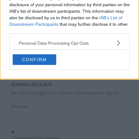
disclosure of your personal information by third parties on the
Claudia Lungu
spune:
IAB’s list of downstream participants. This information may
also be disclosed by us to third parties on the
IAB’s List of
25 ianuarie, 2013 la 08:10
Downstream Participants
that may further disclose it to other
Am dat like paginii cu numele :Ingrid Mayra.
third parties.
Răspunde
Personal Data Processing Opt Outs
CONFIRM
Veiszenbacher Agnes
spune:
24 ianuarie, 2013 la 16:24
Am dat like paginii cu numele Veiszenbacher Agnes
Răspunde
Carmen Opris
spune: