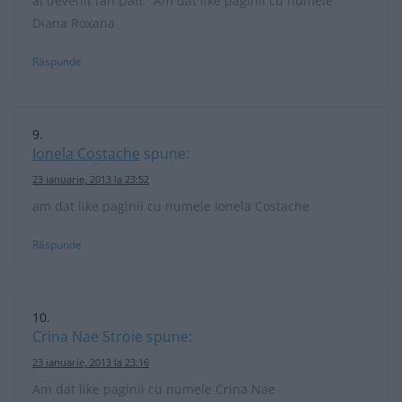
ai devenit fan Dafi: “Am dat like paginii cu numele
Diana Roxana
Răspunde
Ionela Costache
spune:
23 ianuarie, 2013 la 23:52
am dat like paginii cu numele Ionela Costache
Răspunde
Crina Nae Stroie
spune:
23 ianuarie, 2013 la 23:16
Am dat like paginii cu numele Crina Nae