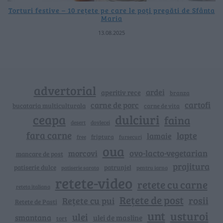
Torturi festive – 10 rețete pe care le poți pregăti de Sfânta
Maria
13.08.2025
advertorial
ardei
aperitiv rece
branza
cartofi
carne de porc
bucataria multiculturala
carne de vita
ceapa
dulciuri
faina
dovlecei
desert
fara carne
lapte
lamaie
friptura
free
fursecuri
oua
ovo-lacto-vegetarian
morcovi
mancare de post
prajitura
patiserie dulce
patrunjel
patiserie sarata
pentru iarna
retete-video
retete cu carne
reteta italiana
Rețete de post
rosii
Rețete cu pui
Retete de Pasti
unt
usturoi
ulei
smantana
ulei de masline
tort