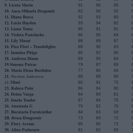
9. Licuta Marin
91
90
85
10. Anca-Mihaela Dragomir
82
90
92
11. Diana Borca
92
93
80
12. Lucia Hayden
93
94
82
13. Liana Toma
85
91
81
14. Violeta Postolache
86
90
84
15. Lily Musat
88
89
87
16. Pica Flori – Truedelights
88
90
83
17. Iasmina Pitiga
85
92
80
18. Andreea Dianu
89
90
84
19.Simona Patras
79
87
89
20. Maria Elena Burdulea
77
85
84
21.
Nicoleta Andreescu
88
88
80
Mimi
80
91
72
22.
23. Raluca Puiu
86
84
80
24. Doina Varga
84
89
81
25. Ionela Toader
87
84
75
26. Anastasia G
79
82
76
27. Bucataria Furnicutilor
84
83
69
28. Anca Dragomir
73
89
72
29. Flory Avram
85
85
72
30. Alina Paduraru
81
82
83