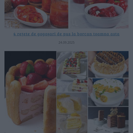
4 rețete de gogoșari de pus la borcan toamna asta
24.09.2025