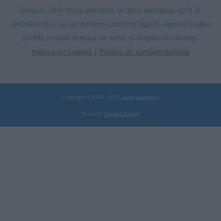
broșuri, cărți etc) a acestora, în lipsa acordului scris al
deținătorului, se vor pedepsi conform legii în vigoare (Legea
8/1996 privind dreptul de autor și drepturile conexe).
Politica de cookies
|
Politica de confidentialitate
Copyright © 2009 - 2026
Laura Laurențiu
Made by
Twisted Design