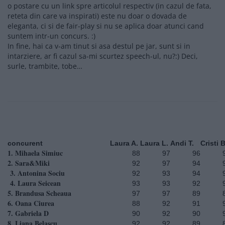
o postare cu un link spre articolul respectiv (in cazul de fata,
reteta din care va inspirati) este nu doar o dovada de
eleganta, ci si de fair-play si nu se aplica doar atunci cand
suntem intr-un concurs. :)
In fine, hai ca v-am tinut si asa destul pe jar, sunt si in
intarziere, ar fi cazul sa-mi scurtez speech-ul, nu?:) Deci,
surle, trambite, tobe…
concurent
Laura A.
Laura L.
Andi T.
Cristi B
1. Mihaela Simiuc
88
97
96
2. Sara&Miki
92
97
94
3. Antonina Sociu
92
93
94
4. Laura Seicean
93
93
92
5. Brandusa Scheaua
97
97
89
6. Oana Ciurea
88
92
91
7. Gabriela D
90
92
90
8. Liana Belascu
92
92
89