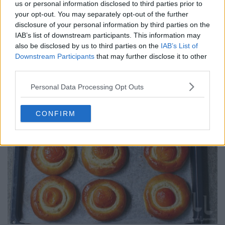
us or personal information disclosed to third parties prior to
your opt-out. You may separately opt-out of the further
disclosure of your personal information by third parties on the
IAB’s list of downstream participants. This information may
Tort de înghețată cu fructe în trei straturi și arome –
also be disclosed by us to third parties on the
IAB’s List of
rețetă video + text
Downstream Participants
that may further disclose it to other
third parties.
07.08.2026
Personal Data Processing Opt Outs
CONFIRM