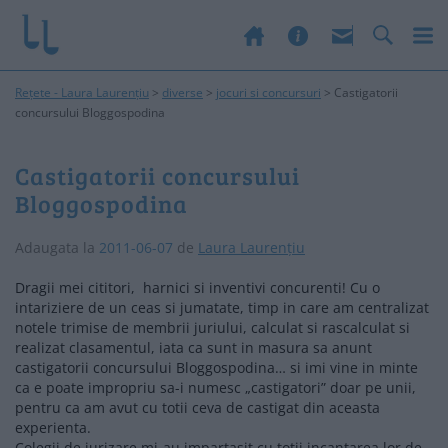
Rețete - Laura Laurențiu
>
diverse
>
jocuri si concursuri
>
Castigatorii
concursului Bloggospodina
Castigatorii concursului
Bloggospodina
Adaugata la
2011-06-07
de
Laura Laurențiu
Dragii mei cititori, harnici si inventivi concurenti! Cu o
intariziere de un ceas si jumatate, timp in care am centralizat
notele trimise de membrii juriului, calculat si rascalculat si
realizat clasamentul, iata ca sunt in masura sa anunt
castigatorii concursului Bloggospodina… si imi vine in minte
ca e poate impropriu sa-i numesc „castigatori” doar pe unii,
pentru ca am avut cu totii ceva de castigat din aceasta
experienta.
Colegii de jurizare mi-au impartasit cu totii incantarea lor de