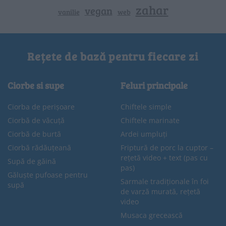
zahar
vegan
vanilie
web
Rețete de bază pentru fiecare zi
Ciorbe si supe
Feluri principale
Ciorba de perișoare
Chiftele simple
Ciorbă de văcuță
Chiftele marinate
Ciorbă de burtă
Ardei umpluți
Ciorbă rădăuțeană
Friptură de porc la cuptor –
rețetă video + text (pas cu
Supă de găină
pas)
Găluște pufoase pentru
Sarmale tradiționale în foi
supă
de varză murată, rețetă
video
Musaca grecească