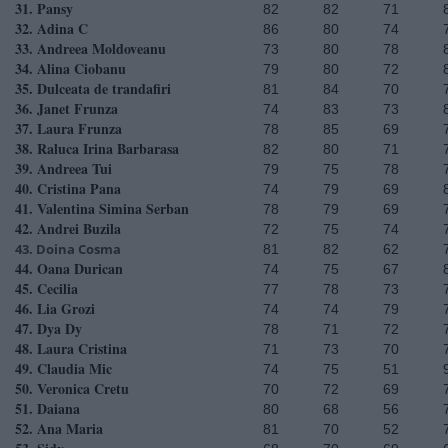
31. Pansy
82
82
71
32. Adina C
86
80
74
33. Andreea Moldoveanu
73
80
78
34. Alina Ciobanu
79
80
72
35. Dulceata de trandafiri
81
84
70
36. Janet Frunza
74
83
73
37. Laura Frunza
78
85
69
38. Raluca Irina Barbarasa
82
80
71
39. Andreea Tui
79
75
78
40. Cristina Pana
74
79
69
41. Valentina Simina Serban
78
79
69
42. Andrei Buzila
72
75
74
43. Doina Cosma
81
82
62
44. Oana Durican
74
75
67
45. Cecilia
77
78
73
46. Lia Grozi
74
74
79
47. Dya Dy
78
71
72
48. Laura Cristina
71
73
70
49. Claudia Mic
74
75
51
50. Veronica Cretu
70
72
69
51. Daiana
80
68
56
52. Ana Maria
81
70
52