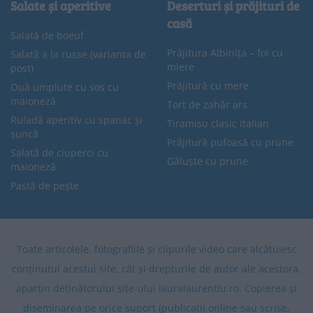
Salate și aperitive
Deserturi și prăjituri de
casă
Salată de boeuf
Prăjitura Albinița – foi cu
Salată a la russe (varianta de
miere
post)
Prăjitură cu mere
Ouă umplute cu sos cu
maioneză
Tort de zahăr ars
Ruladă aperitiv cu spanac și
Tiramisu clasic italian
șuncă
Prăjitură pufoasă cu prune
Salată de ciuperci cu
Găluște cu prune
maioneză
Pastă de pește
Toate articolele, fotografiile și clipurile video care alcătuiesc
conținutul acestui site, cât și drepturile de autor ale acestora,
aparțin deținătorului site-ului lauralaurentiu.ro. Copierea și
diseminarea pe orice suport (publicații online sau scrise,