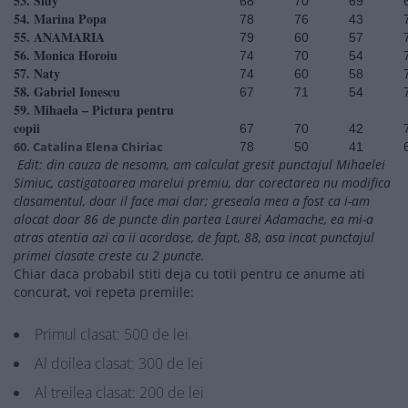
53. Sidy
68
70
69
54. Marina Popa
78
76
43
55. ANAMARIA
79
60
57
56. Monica Horoiu
74
70
54
57. Naty
74
60
58
58. Gabriel Ionescu
67
71
54
59. Mihaela – Pictura pentru
copii
67
70
42
60. Catalina Elena Chiriac
78
50
41
Edit: din cauza de nesomn, am calculat gresit punctajul Mihaelei
Simiuc, castigatoarea marelui premiu, dar corectarea nu modifica
clasamentul, doar il face mai clar; greseala mea a fost ca i-am
alocat doar 86 de puncte din partea Laurei Adamache, ea mi-a
atras atentia azi ca ii acordase, de fapt, 88, asa incat punctajul
primei clasate creste cu 2 puncte.
Chiar daca probabil stiti deja cu totii pentru ce anume ati
concurat, voi repeta premiile:
Primul clasat: 500 de lei
Al doilea clasat: 300 de lei
Al treilea clasat: 200 de lei