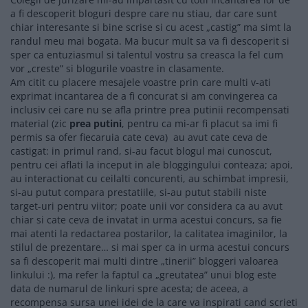
a fi descoperit bloguri despre care nu stiau, dar care sunt
chiar interesante si bine scrise si cu acest „castig” ma simt la
randul meu mai bogata. Ma bucur mult sa va fi descoperit si
sper ca entuziasmul si talentul vostru sa creasca la fel cum
vor „creste” si blogurile voastre in clasamente.
Am citit cu placere mesajele voastre prin care multi v-ati
exprimat incantarea de a fi concurat si am convingerea ca
inclusiv cei care nu se afla printre prea putinii recompensati
material (zic
prea putini
, pentru ca mi-ar fi placut sa imi fi
permis sa ofer fiecaruia cate ceva) au avut cate ceva de
castigat: in primul rand, si-au facut blogul mai cunoscut,
pentru cei aflati la inceput in ale bloggingului conteaza; apoi,
au interactionat cu ceilalti concurenti, au schimbat impresii,
si-au putut compara prestatiile, si-au putut stabili niste
target-uri pentru viitor; poate unii vor considera ca au avut
chiar si cate ceva de invatat in urma acestui concurs, sa fie
mai atenti la redactarea postarilor, la calitatea imaginilor, la
stilul de prezentare… si mai sper ca in urma acestui concurs
sa fi descoperit mai multi dintre „tinerii” bloggeri valoarea
linkului :), ma refer la faptul ca „greutatea” unui blog este
data de numarul de linkuri spre acesta; de aceea, a
recompensa sursa unei idei de la care va inspirati cand scrieti