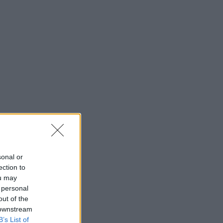
sonal or
ection to
ou may
 personal
out of the
 downstream
B’s List of