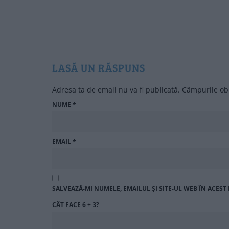
LASĂ UN RĂSPUNS
Adresa ta de email nu va fi publicată.
Câmpurile obl
NUME
*
EMAIL
*
SALVEAZĂ-MI NUMELE, EMAILUL ȘI SITE-UL WEB ÎN ACES
CÂT FACE 6 + 3?