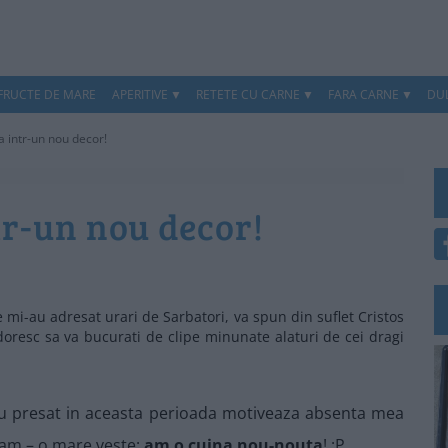
 FRUCTE DE MARE
APERITIVE
RETETE CU CARNE
FARA CARNE
DUL
 intr-un nou decor!
r-un nou decor!
 mi-au adresat urari de Sarbatori, va spun din suflet Cristos
va doresc sa va bucurati de clipe minunate alaturi de cei dragi
au presat in aceasta perioada motiveaza absenta mea
aaam – o mare veste:
am o cuina nou-nouta
! :P