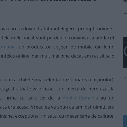
d
a care a dovedit atata intelegere, promptitudine si
rintele mele, incat sunt pe deplin convinsa ca am facut
Romania
, un producator clujean de mobila din lemn
inteles online, dar mult mai bine decat am reusit sa o
c
 trimis schitele (ma refer la pozitionarea corpurilor).
sugestii, toate valoroase, si o oferta de nerefuzat la
ke, firma cu care cei de la
Apollo Romania
au un
sata era acasa. Vreau sa va spun ca am fost uimiti, era
sine, exceptional finisata, cu mecanisme de calitate,