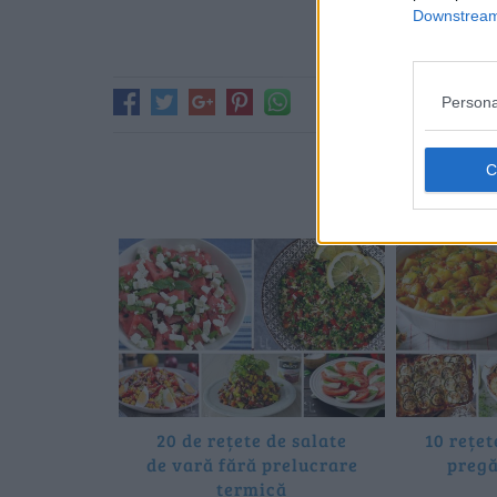
Downstream 
Persona
Poate 
20 de rețete de salate
10 rețet
de vară fără prelucrare
pregă
termică