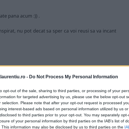
tate pana acum :)) .
spirat, nu pot decat sa sper ca voi reusi sa va incant
laurentiu.ro -
Do Not Process My Personal Information
to opt-out of the sale, sharing to third parties, or processing of your per
formation for targeted advertising by us, please use the below opt-out s
r selection. Please note that after your opt-out request is processed y
eing interest-based ads based on personal information utilized by us or
disclosed to third parties prior to your opt-out. You may separately opt-
losure of your personal information by third parties on the IAB’s list of
. This information may also be disclosed by us to third parties on the
IA