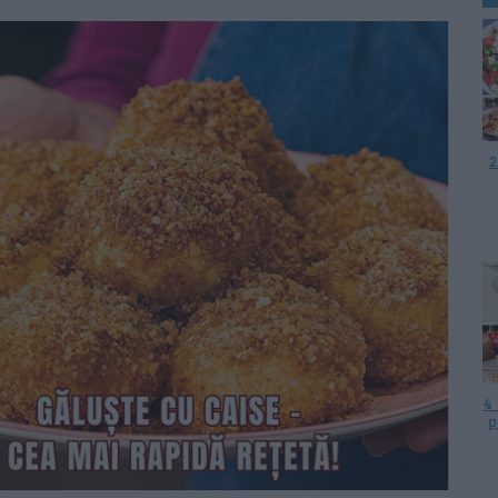
2
4
p