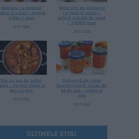
Băscuțe cu brânză
Mâncare de dovlecei
ulce și caise – rețetă
cu roșii și ardei –
video + text
rețetă simplă de vară
– VIDEO+text
31.07.2026
28.07.2026
Pui cu sos de ardei
Dulceață de caise
opți – rețetă video și
întregi rețetă veche de
pas cu pas
80 de ani – video și
text
25.07.2026
20.07.2026
ULTIMELE ȘTIRI