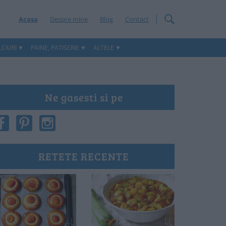
Acasa
Despre mine
Blog
Contact
CIURI
PAINE, PATISERIE
ALTELE
Ne gasesti si pe
RETETE RECENTE