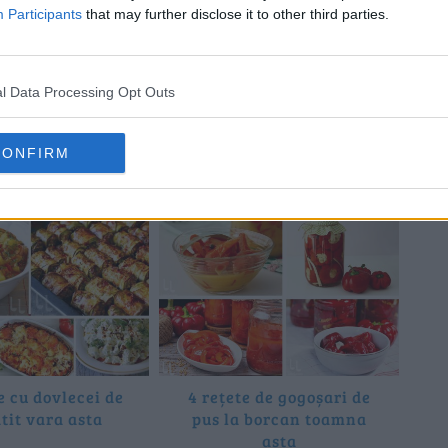
Participants
that may further disclose it to other third parties.
l Data Processing Opt Outs
CONFIRM
îți place și:
e cu dovlecei de
4 rețete de gogoșari de
tit vara asta
pus la borcan toamna
asta
p