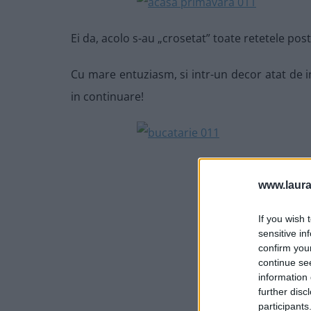
Ei da, acolo s-au „crosetat” toate retetele pos
Cu mare entuziasm, si intr-un decor atat de in
in continuare!
www.laura
If you wish 
sensitive in
confirm you
continue se
information 
further disc
participants