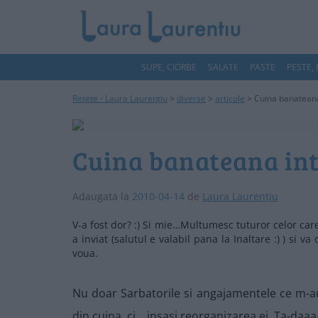
SUPE, CIORBE
SALATE
PASTE
PESTE,
Rețete - Laura Laurențiu
>
diverse
>
articole
>
Cuina banateana
Cuina banateana int
Adaugata la
2010-04-14
de
Laura Laurențiu
V-a fost dor? :) Si mie…Multumesc tuturor celor care
a inviat (salutul e valabil pana la Inaltare :) ) si 
voua.
Nu doar Sarbatorile si angajamentele ce m-
din cuina, ci… insasi reorganizarea ei. Ta-da