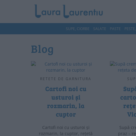
SUPE, CIORBE
SALATE
PASTE
PESTE
Blog
RETETE DE GARNITURA
SUP
Cartofi noi cu
Sup
usturoi și
carto
rozmarin, la
rețe
cuptor
Vi
Cartofi noi cu usturoi și
Supă cr
rozmarin, la cuptor, rețetă
praz – r