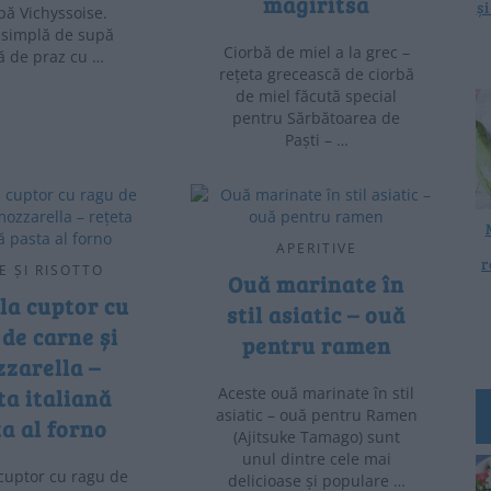
magiritsa
ș
pă Vichyssoise.
 simplă de supă
Ciorbă de miel a la grec –
 de praz cu …
rețeta grecească de ciorbă
de miel făcută special
pentru Sărbătoarea de
Paști – …
APERITIVE
r
E ȘI RISOTTO
Ouă marinate în
la cuptor cu
stil asiatic – ouă
de carne și
pentru ramen
zarella –
ta italiană
Aceste ouă marinate în stil
asiatic – ouă pentru Ramen
a al forno
(Ajitsuke Tamago) sunt
unul dintre cele mai
 cuptor cu ragu de
delicioase și populare …