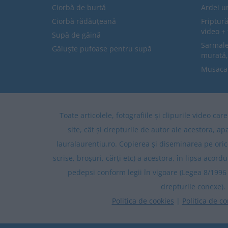
Ciorbă de burtă
Ardei u
Ciorbă rădăuțeană
Friptură
video + 
Supă de găină
Sarmale 
Găluște pufoase pentru supă
murată,
Musaca
Toate articolele, fotografiile și clipurile video ca
site, cât și drepturile de autor ale acestora, ap
lauralaurentiu.ro. Copierea și diseminarea pe oric
scrise, broșuri, cărți etc) a acestora, în lipsa acordu
pedepsi conform legii în vigoare (Legea 8/1996 
drepturile conexe).
Politica de cookies
|
Politica de co