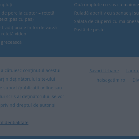
mpluți
Ouă umplute cu sos cu maion
 de porc la cuptor – rețetă
Ruladă aperitiv cu spanac și ș
text (pas cu pas)
Salată de ciuperci cu maioneză
tradiționale în foi de varză
Pastă de pește
 rețetă video
 grecească
re alcătuiesc conținutul acestui
Savori Urbane
Laura
arțin deținătorului site-ului
haisagatim.ro
Div
e suport (publicații online sau
lui scris al deținătorului, se vor
privind dreptul de autor și
nfidentialitate