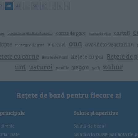
9
40
41
...
50
60
...
>
»
c
cartofi
carne de porc
bucataria multiculturala
nza
carne de vita
oua
lapte
ovo-lacto-vegetarian
morcovi
mancare de post
etete cu carne
Rețete de p
Rețete cu pui
Retete de Pasti
unt
zahar
usturoi
vegan
vanilie
web
Rețete de bază pentru fiecare zi
 principale
Salate și aperitive
e simple
Salată de boeuf
e marinate
Salată a la russe (varianta de p