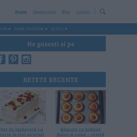
Acasa
Despre mine
Blog
Contact
IURI
PAINE, PATISERIE
ALTELE
Ne gasesti si pe
RETETE RECENTE
Tort de înghețată cu
Băscuțe cu brânză
ructe în trei straturi
dulce și caise – rețetă