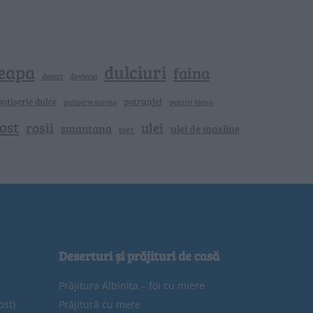
eapa
dulciuri
faina
dovlecei
desert
patiserie dulce
patrunjel
patiserie sarata
pentru iarna
ost
rosii
ulei
smantana
ulei de masline
tort
Deserturi și prăjituri de casă
Prăjitura Albinița – foi cu miere
ost)
Prăjitură cu mere