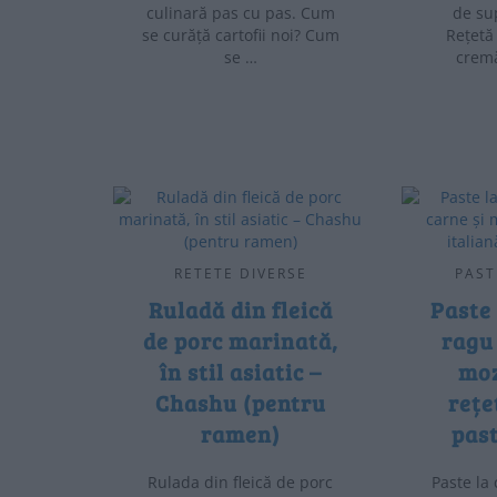
culinară pas cu pas. Cum
de su
se curăță cartofii noi? Cum
Rețetă
se …
cremă
RETETE DIVERSE
PAST
Ruladă din fleică
Paste 
de porc marinată,
ragu 
în stil asiatic –
moz
Chashu (pentru
rețe
ramen)
past
Rulada din fleică de porc
Paste la