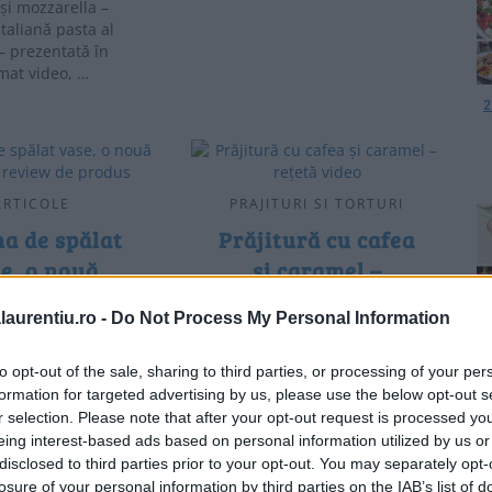
și mozzarella –
italiană pasta al
– prezentată în
mat video, …
2
ARTICOLE
PRAJITURI SI TORTURI
a de spălat
Prăjitură cu cafea
e, o nouă
și caramel –
iție, review
rețetă video
laurentiu.ro -
Do Not Process My Personal Information
e produs
4
Prăjitură cu cafea și
p
caramel, cu cremă fină cu
to opt-out of the sale, sharing to third parties, or processing of your per
isprezece ani în
mascarpone și ganaș de
formation for targeted advertising by us, please use the below opt-out s
rnică și discretă,
ciocolată albă cu cafea,
r selection. Please note that after your opt-out request is processed y
 mea mașină de
rețetă video, încearcă …
eing interest-based ads based on personal information utilized by us or
ase și-a văzut de
disclosed to third parties prior to your opt-out. You may separately opt-
eabă, nu a …
losure of your personal information by third parties on the IAB’s list of