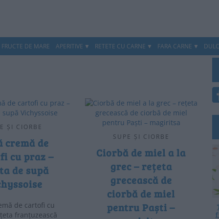
, FRUCTE DE MARE
APERITIVE
RETETE CU CARNE
FARA CARNE
DULC
E ȘI CIORBE
SUPE ȘI CIORBE
ă cremă de
Ciorbă de miel a la
fi cu praz –
grec – rețeta
ta de supă
grecească de
chyssoise
ciorbă de miel
emă de cartofi cu
pentru Paști –
f
ețeta franțuzească