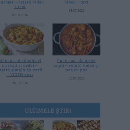
i arome – rețetă video
video + text
+ text
31.07.2026
07.08.2026
Mâncare de dovlecei
Pui cu sos de ardei
cu roșii și ardei –
copți – rețetă video și
ețetă simplă de vară
pas cu pas
– VIDEO+text
25.07.2026
28.07.2026
ULTIMELE ȘTIRI