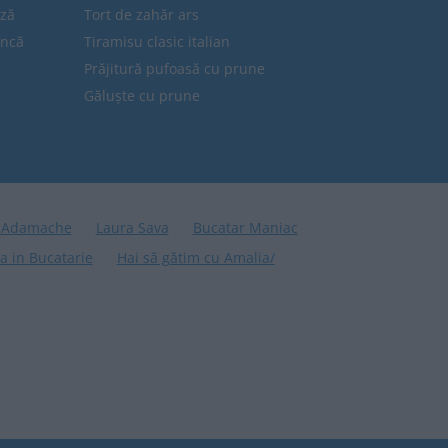
eză
Tort de zahăr ars
uncă
Tiramisu clasic italian
Prăjitură pufoasă cu prune
Găluște cu prune
 Adamache
Laura Sava
Bucatar Maniac
a in Bucatarie
Hai să gătim cu Amalia/