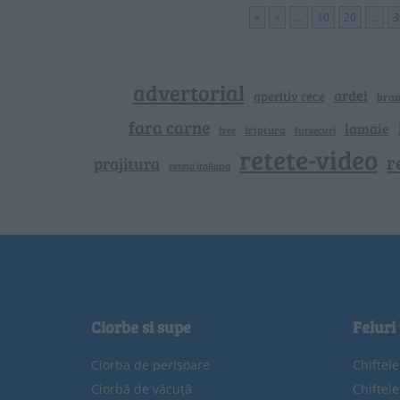
«
<
...
10
20
...
3
advertorial
ardei
aperitiv rece
bra
fara carne
lamaie
friptura
free
fursecuri
retete-video
r
prajitura
reteta italiana
Ciorbe si supe
Feluri
Ciorba de perișoare
Chiftel
Ciorbă de văcuță
Chiftel