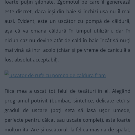
foarte puțin șifonate. Zgomotul pe care îl generează
este discret, dacă ieși din baie și închizi ușa nu îl mai
auzi. Evident, este un uscător cu pompă de căldură,
așa că va emana căldură în timpul utilizării, dar în
niciun caz nu devine atât de cald în baie încât să nu-ți
mai vină să intri acolo (chiar și pe vreme de caniculă a
fost absolut acceptabil).
Fiica mea a uscat tot felul de țesături în el. Alegând
programul potrivit (bumbac, sintetice, delicate etc) și
gradul de uscare (poți seta să iasă ușor umede,
perfecte pentru călcat sau uscate complet), este foarte
mulțumită. Are și uscătorul, la fel ca mașina de spălat,