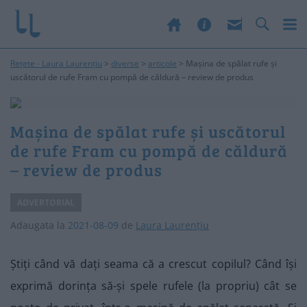
Rețete - Laura Laurențiu
>
diverse
>
articole
>
Mașina de spălat rufe și
uscătorul de rufe Fram cu pompă de căldură – review de produs
Mașina de spălat rufe și uscătorul
de rufe Fram cu pompă de căldură
– review de produs
ADVERTORIAL
Adaugata la
2021-08-09
de
Laura Laurențiu
Știți când vă dați seama că a crescut copilul? Când își
exprimă dorința să-și spele rufele (la propriu) cât se