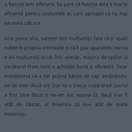
o funcție anti șifonare. Se pare că funcția asta e foarte
eficientă pentru costumele ei, care aproape că nu mai
necesită călcare.
Una peste alta, suntem toți mulțumiți: fata că-și spală
rufele în propria intimitate și că îi plac aparatele, noi că
e ea mulțumită și că, într-adevăr, mașina de spălat și
uscătorul Fram sunt o achiziție bună și eficientă. Doar
instalatorul ne-a dat puțină bătaie de cap, amânându-
ne de vreo două ori! Dar ne-a trecut supărarea! Lucrul
a fost bine făcut și ne-am dat seama că, dacă n-ar fi
atât de căutat, ar însemna că nu-i atât de mare
meseriaș.