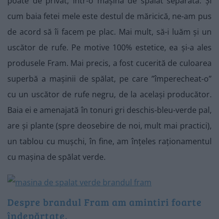
poate de privat, într-o mașină de spălat separată. Și
cum baia fetei mele este destul de măricică, ne-am pus
de acord să îi facem pe plac. Mai mult, să-i luăm și un
uscător de rufe. Pe motive 100% estetice, ea și-a ales
produsele Fram. Mai precis, a fost cucerită de culoarea
superbă a mașinii de spălat, pe care ”împerecheat-o”
cu un uscător de rufe negru, de la același producător.
Baia ei e amenajată în tonuri gri deschis-bleu-verde pal,
are și plante (spre deosebire de noi, mult mai practici),
un tablou cu mușchi, în fine, am înțeles raționamentul
cu mașina de spălat verde.
Despre brandul Fram am amintiri foarte
îndepărtate.