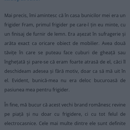
Mai precis, îmi amintesc că în casa bunicilor mei era un
frigider Fram, primul frigider pe care-l țin eu minte, cu
un finisaj de furnir de lemn. Era așezat în sufragerie și
arăta exact ca oricare obiect de mobilier. Avea două
tăvițe în care se puteau face cuburi de gheață sau
înghețată și pare-se că eram foarte atrasă de el, căci îl
deschideam adesea și fără motiv, doar ca să mă uit în
el. Evident, bunică-mea nu era deloc bucuroasă de
pasiunea mea pentru frigider.
În fine, mă bucur că acest vechi brand românesc revine
pe piață și nu doar cu frigidere, ci cu tot felul de
electrocasnice. Cele mai multe dintre ele sunt definite