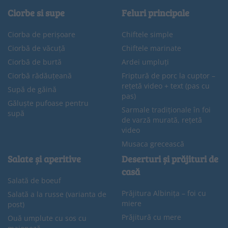
Ciorbe si supe
Feluri principale
Ciorba de perișoare
Chiftele simple
Ciorbă de văcuță
Chiftele marinate
Ciorbă de burtă
Ardei umpluți
Ciorbă rădăuțeană
Friptură de porc la cuptor –
rețetă video + text (pas cu
Supă de găină
pas)
Găluște pufoase pentru
Sarmale tradiționale în foi
supă
de varză murată, rețetă
video
Musaca grecească
Salate și aperitive
Deserturi și prăjituri de
casă
Salată de boeuf
Prăjitura Albinița – foi cu
Salată a la russe (varianta de
miere
post)
Prăjitură cu mere
Ouă umplute cu sos cu