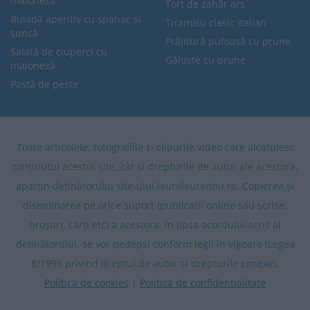
maioneză
Tort de zahăr ars
Ruladă aperitiv cu spanac și
Tiramisu clasic italian
șuncă
Prăjitură pufoasă cu prune
Salată de ciuperci cu
Găluște cu prune
maioneză
Pastă de pește
Toate articolele, fotografiile și clipurile video care alcătuiesc
conținutul acestui site, cât și drepturile de autor ale acestora,
aparțin deținătorului site-ului lauralaurentiu.ro. Copierea și
diseminarea pe orice suport (publicații online sau scrise,
broșuri, cărți etc) a acestora, în lipsa acordului scris al
deținătorului, se vor pedepsi conform legii în vigoare (Legea
8/1996 privind dreptul de autor și drepturile conexe).
Politica de cookies
|
Politica de confidentialitate