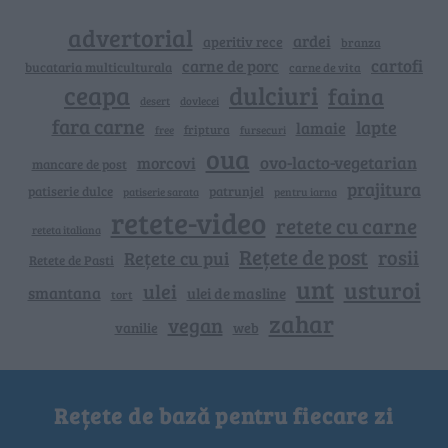
advertorial
ardei
aperitiv rece
branza
cartofi
carne de porc
bucataria multiculturala
carne de vita
ceapa
dulciuri
faina
dovlecei
desert
fara carne
lapte
lamaie
friptura
free
fursecuri
oua
ovo-lacto-vegetarian
morcovi
mancare de post
prajitura
patiserie dulce
patrunjel
patiserie sarata
pentru iarna
retete-video
retete cu carne
reteta italiana
Rețete de post
rosii
Rețete cu pui
Retete de Pasti
unt
usturoi
ulei
smantana
ulei de masline
tort
zahar
vegan
vanilie
web
Rețete de bază pentru fiecare zi