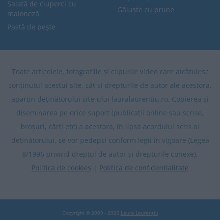
Salată de ciuperci cu
Găluște cu prune
maioneză
Pastă de pește
Toate articolele, fotografiile și clipurile video care alcătuiesc
conținutul acestui site, cât și drepturile de autor ale acestora,
aparțin deținătorului site-ului lauralaurentiu.ro. Copierea și
diseminarea pe orice suport (publicații online sau scrise,
broșuri, cărți etc) a acestora, în lipsa acordului scris al
deținătorului, se vor pedepsi conform legii în vigoare (Legea
8/1996 privind dreptul de autor și drepturile conexe).
Politica de cookies
|
Politica de confidentialitate
Copyright © 2009 - 2026
Laura Laurențiu