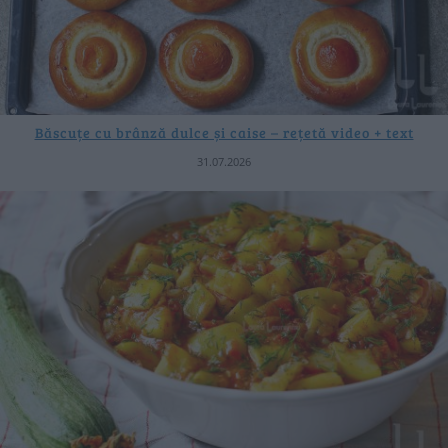
Băscuțe cu brânză dulce și caise – rețetă video + text
31.07.2026