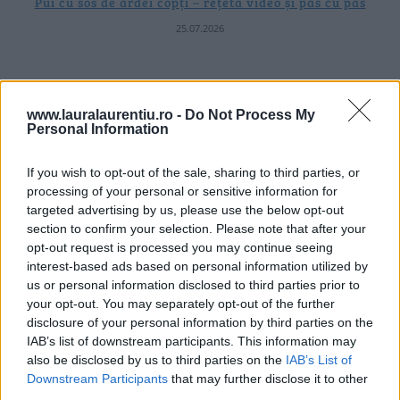
Pui cu sos de ardei copți – rețetă video și pas cu pas
25.07.2026
ULTIMELE ȘTIRI
www.lauralaurentiu.ro -
Do Not Process My
Personal Information
If you wish to opt-out of the sale, sharing to third parties, or
processing of your personal or sensitive information for
targeted advertising by us, please use the below opt-out
section to confirm your selection. Please note that after your
opt-out request is processed you may continue seeing
interest-based ads based on personal information utilized by
us or personal information disclosed to third parties prior to
your opt-out. You may separately opt-out of the further
disclosure of your personal information by third parties on the
IAB’s list of downstream participants. This information may
also be disclosed by us to third parties on the
IAB’s List of
Downstream Participants
that may further disclose it to other
third parties.