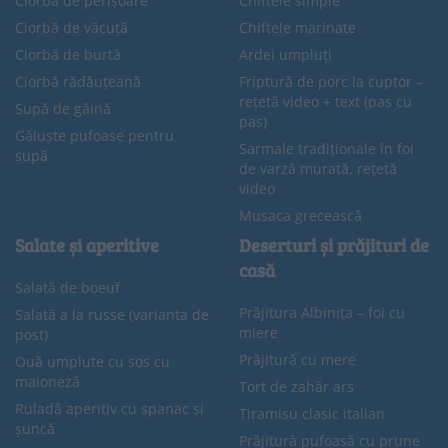
Ciorba de perișoare
Chiftele simple
Ciorbă de văcuță
Chiftele marinate
Ciorbă de burtă
Ardei umpluți
Ciorbă rădăuțeană
Friptură de porc la cuptor –
rețetă video + text (pas cu
Supă de găină
pas)
Găluște pufoase pentru
Sarmale tradiționale în foi
supă
de varză murată, rețetă
video
Musaca grecească
Salate și aperitive
Deserturi și prăjituri de
casă
Salată de boeuf
Prăjitura Albinița – foi cu
Salată a la russe (varianta de
miere
post)
Prăjitură cu mere
Ouă umplute cu sos cu
maioneză
Tort de zahăr ars
Ruladă aperitiv cu spanac și
Tiramisu clasic italian
șuncă
Prăjitură pufoasă cu prune