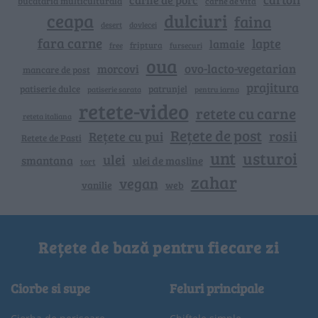
bucataria multiculturala
carne de vita
ceapa
dulciuri
faina
dovlecei
desert
fara carne
lapte
lamaie
friptura
free
fursecuri
oua
ovo-lacto-vegetarian
morcovi
mancare de post
prajitura
patiserie dulce
patrunjel
patiserie sarata
pentru iarna
retete-video
retete cu carne
reteta italiana
Rețete de post
rosii
Rețete cu pui
Retete de Pasti
unt
usturoi
ulei
smantana
ulei de masline
tort
zahar
vegan
vanilie
web
Rețete de bază pentru fiecare zi
Ciorbe si supe
Feluri principale