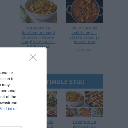
Mâncare de
Pui cu sos de
dovlecei cu roșii
ardei copți –
și ardei – rețetă
rețetă video și
simplă de vară –
pas cu pas
VIDEO+text
25.07.2026
28.07.2026
sonal or
ection to
ULTIMELE ȘTIRI
ou may
 personal
out of the
 downstream
B’s List of
20 de rețete de
10 rețete cu
salate de vară
dovlecei de