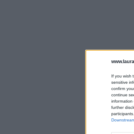
www.laura
If you wish 
sensitive in
confirm you
continue se
information 
further disc
participants
Downstream 