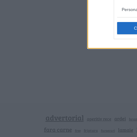
Persona
advertorial
ardei
aperitiv rece
bra
fara carne
lamaie
friptura
free
fursecuri