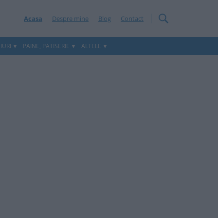
Acasa
Despre mine
Blog
Contact
IURI
PAINE, PATISERIE
ALTELE