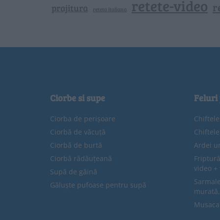
retete-video
r
prajitura
reteta italiana
Ciorbe si supe
Feluri
Ciorba de perișoare
Chiftel
Ciorbă de văcuță
Chiftel
Ciorbă de burtă
Ardei u
Ciorbă rădăuțeană
Friptură
video + 
Supă de găină
Sarmale 
Găluște pufoase pentru supă
murată,
Musaca