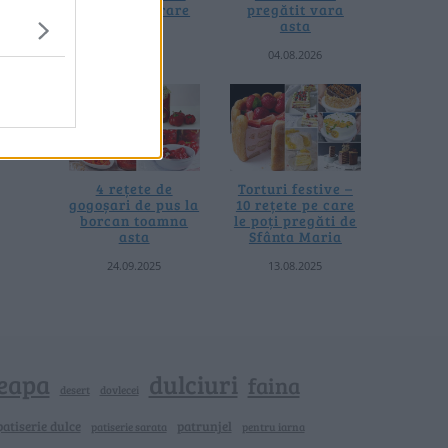
fără prelucrare
pregătit vara
termică
asta
06.08.2026
04.08.2026
4 rețete de
Torturi festive –
gogoșari de pus la
10 rețete pe care
borcan toamna
le poți pregăti de
asta
Sfânta Maria
24.09.2025
13.08.2025
eapa
dulciuri
faina
dovlecei
desert
patiserie dulce
patrunjel
patiserie sarata
pentru iarna