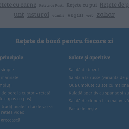
etete cu carne
Rețete de p
Rețete cu pui
Retete de Pasti
unt
zahar
usturoi
vegan
vanilie
web
Rețete de bază pentru fiecare zi
 principale
Salate și aperitive
e simple
Salată de boeuf
e marinate
Salată a la russe (varianta de p
mpluți
Ouă umplute cu sos cu maion
 de porc la cuptor – rețetă
Ruladă aperitiv cu spanac și ș
text (pas cu pas)
Salată de ciuperci cu maioneză
tradiționale în foi de varză
Pastă de pește
 rețetă video
 grecească