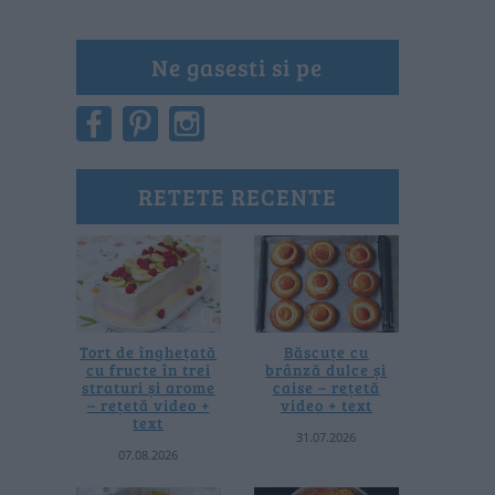
Ne gasesti si pe
RETETE RECENTE
Tort de înghețată
Băscuțe cu
cu fructe în trei
brânză dulce și
straturi și arome
caise – rețetă
– rețetă video +
video + text
text
31.07.2026
07.08.2026