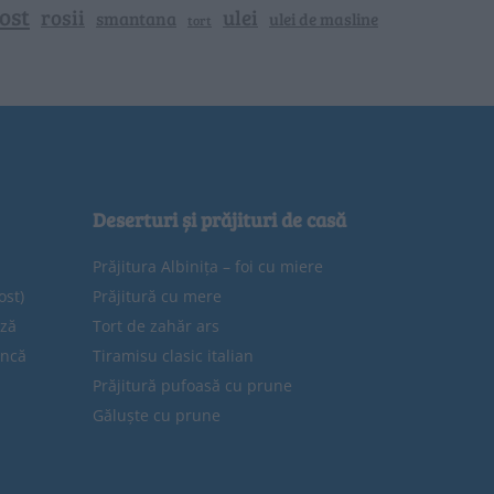
ost
rosii
ulei
smantana
ulei de masline
tort
Deserturi și prăjituri de casă
Prăjitura Albinița – foi cu miere
ost)
Prăjitură cu mere
eză
Tort de zahăr ars
uncă
Tiramisu clasic italian
Prăjitură pufoasă cu prune
Găluște cu prune