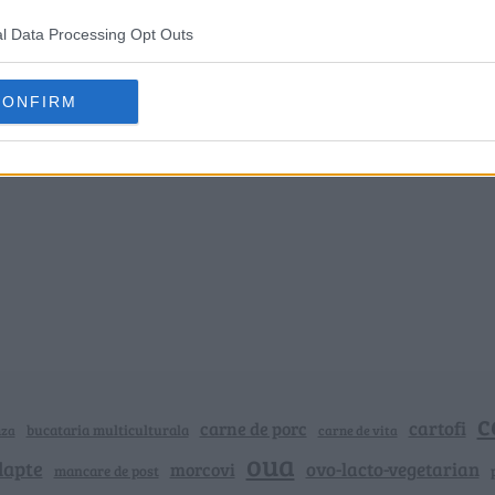
l Data Processing Opt Outs
CONFIRM
c
cartofi
carne de porc
bucataria multiculturala
nza
carne de vita
oua
lapte
ovo-lacto-vegetarian
morcovi
mancare de post