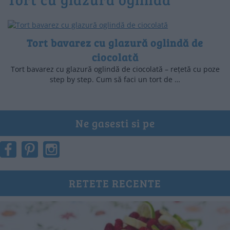
Tort bavarez cu glazură oglindă de
ciocolată
Tort bavarez cu glazură oglindă de ciocolată – rețetă cu poze
step by step. Cum să faci un tort de …
Ne gasesti si pe
RETETE RECENTE