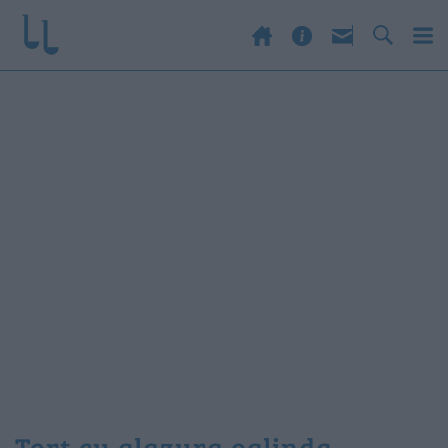
tort cu glazura oglinda