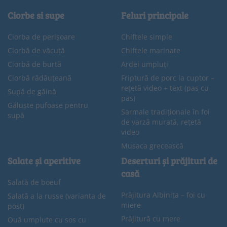
Ciorbe si supe
Feluri principale
Ciorba de perișoare
Chiftele simple
Ciorbă de văcuță
Chiftele marinate
Ciorbă de burtă
Ardei umpluți
Ciorbă rădăuțeană
Friptură de porc la cuptor –
rețetă video + text (pas cu
Supă de găină
pas)
Găluște pufoase pentru
Sarmale tradiționale în foi
supă
de varză murată, rețetă
video
Musaca grecească
Salate și aperitive
Deserturi și prăjituri de
casă
Salată de boeuf
Prăjitura Albinița – foi cu
Salată a la russe (varianta de
miere
post)
Prăjitură cu mere
Ouă umplute cu sos cu