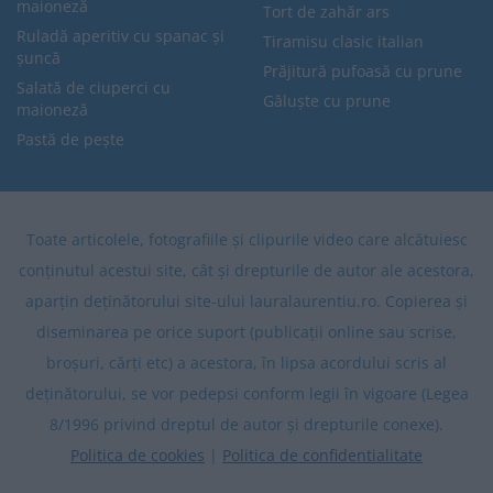
maioneză
Tort de zahăr ars
Ruladă aperitiv cu spanac și
Tiramisu clasic italian
șuncă
Prăjitură pufoasă cu prune
Salată de ciuperci cu
Găluște cu prune
maioneză
Pastă de pește
Toate articolele, fotografiile și clipurile video care alcătuiesc
conținutul acestui site, cât și drepturile de autor ale acestora,
aparțin deținătorului site-ului lauralaurentiu.ro. Copierea și
diseminarea pe orice suport (publicații online sau scrise,
broșuri, cărți etc) a acestora, în lipsa acordului scris al
deținătorului, se vor pedepsi conform legii în vigoare (Legea
8/1996 privind dreptul de autor și drepturile conexe).
Politica de cookies
|
Politica de confidentialitate