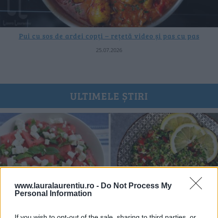
Pui cu sos de ardei copți – rețetă video și pas cu pas
25.07.2026
ULTIMELE ȘTIRI
www.lauralaurentiu.ro -
Do Not Process My
Personal Information
If you wish to opt-out of the sale, sharing to third parties, or