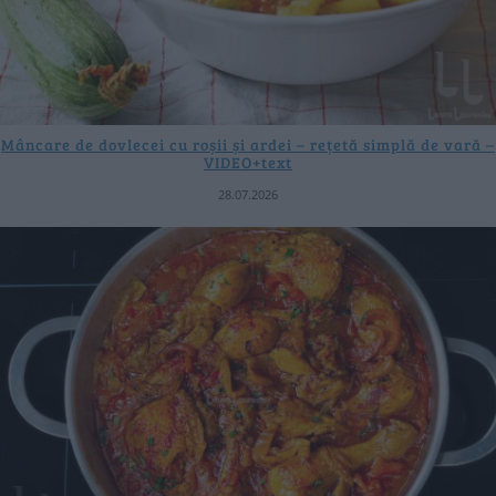
Mâncare de dovlecei cu roșii și ardei – rețetă simplă de vară –
VIDEO+text
28.07.2026