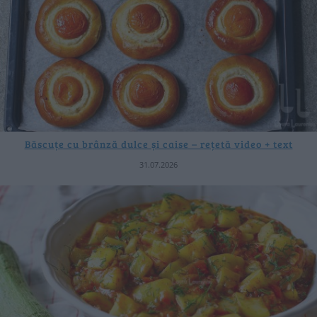
Băscuțe cu brânză dulce și caise – rețetă video + text
31.07.2026