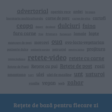
advertorial
ardei
aperitiv rece
branza
cartofi
carne de porc
bucataria multiculturala
carne de vita
ceapa
dulciuri
faina
dovlecei
desert
fara carne
lapte
lamaie
friptura
free
fursecuri
oua
ovo-lacto-vegetarian
morcovi
mancare de post
prajitura
patiserie dulce
patrunjel
patiserie sarata
pentru iarna
retete-video
retete cu carne
reteta italiana
Rețete de post
rosii
Rețete cu pui
Retete de Pasti
unt
usturoi
ulei
smantana
ulei de masline
tort
zahar
vegan
vanilie
web
Rețete de bază pentru fiecare zi