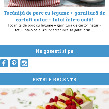
Tocăniță de porc cu legume + garnitură de
cartofi natur – totul într-o oală!
Tocăniță de porc cu legume + garnitură de cartofi natur –
totul într-o oală! Ați încercat încă să gătiți prin …
Ne gasesti si pe
RETETE RECENTE