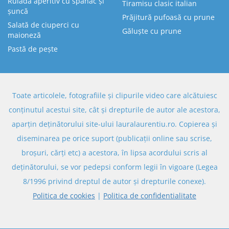
Ruladă aperitiv cu spanac și
Tiramisu clasic italian
șuncă
Prăjitură pufoasă cu prune
Salată de ciuperci cu
Găluște cu prune
maioneză
Pastă de pește
Toate articolele, fotografiile și clipurile video care alcătuiesc
conținutul acestui site, cât și drepturile de autor ale acestora,
aparțin deținătorului site-ului lauralaurentiu.ro. Copierea și
diseminarea pe orice suport (publicații online sau scrise,
broșuri, cărți etc) a acestora, în lipsa acordului scris al
deținătorului, se vor pedepsi conform legii în vigoare (Legea
8/1996 privind dreptul de autor și drepturile conexe).
Politica de cookies
|
Politica de confidentialitate