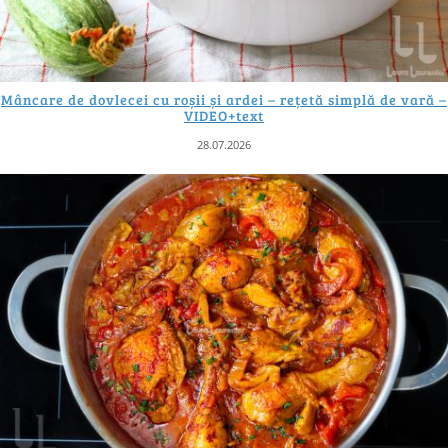
Mâncare de dovlecei cu roșii și ardei – rețetă simplă de vară –
VIDEO+text
28.07.2026