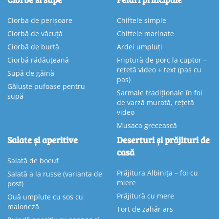
Ciorba de perișoare
Chiftele simple
Ciorbă de văcuță
Chiftele marinate
Ciorbă de burtă
Ardei umpluți
Ciorbă rădăuțeană
Friptură de porc la cuptor –
rețetă video + text (pas cu
Supă de găină
pas)
Găluște pufoase pentru
Sarmale tradiționale în foi
supă
de varză murată, rețetă
video
Musaca grecească
Salate și aperitive
Deserturi și prăjituri de
casă
Salată de boeuf
Prăjitura Albinița – foi cu
Salată a la russe (varianta de
miere
post)
Prăjitură cu mere
Ouă umplute cu sos cu
maioneză
Tort de zahăr ars