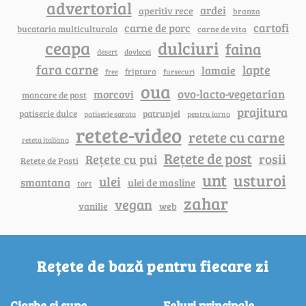
advertorial
ardei
aperitiv rece
branza
cartofi
carne de porc
bucataria multiculturala
carne de vita
ceapa
dulciuri
faina
dovlecei
desert
fara carne
lapte
lamaie
friptura
free
fursecuri
oua
ovo-lacto-vegetarian
morcovi
mancare de post
prajitura
patiserie dulce
patrunjel
patiserie sarata
pentru iarna
retete-video
retete cu carne
reteta italiana
Rețete de post
rosii
Rețete cu pui
Retete de Pasti
unt
usturoi
ulei
smantana
ulei de masline
tort
zahar
vegan
vanilie
web
Rețete de bază pentru fiecare zi
Ciorbe si supe
Feluri principale