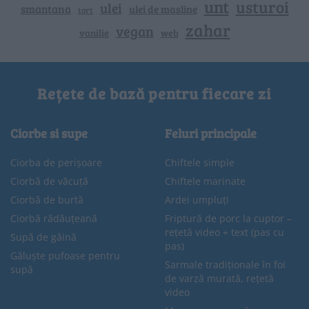
unt
usturoi
ulei
smantana
ulei de masline
tort
zahar
vegan
vanilie
web
Rețete de bază pentru fiecare zi
Ciorbe si supe
Feluri principale
Ciorba de perișoare
Chiftele simple
Ciorbă de văcuță
Chiftele marinate
Ciorbă de burtă
Ardei umpluți
Ciorbă rădăuțeană
Friptură de porc la cuptor –
rețetă video + text (pas cu
Supă de găină
pas)
Găluște pufoase pentru
Sarmale tradiționale în foi
supă
de varză murată, rețetă
video