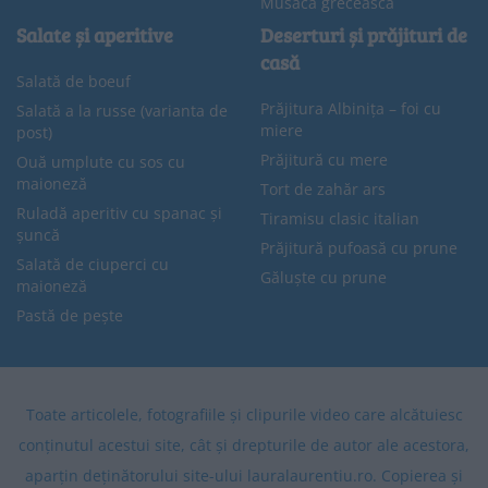
Musaca grecească
Salate și aperitive
Deserturi și prăjituri de
casă
Salată de boeuf
Prăjitura Albinița – foi cu
Salată a la russe (varianta de
miere
post)
Prăjitură cu mere
Ouă umplute cu sos cu
maioneză
Tort de zahăr ars
Ruladă aperitiv cu spanac și
Tiramisu clasic italian
șuncă
Prăjitură pufoasă cu prune
Salată de ciuperci cu
Găluște cu prune
maioneză
Pastă de pește
Toate articolele, fotografiile și clipurile video care alcătuiesc
conținutul acestui site, cât și drepturile de autor ale acestora,
aparțin deținătorului site-ului lauralaurentiu.ro. Copierea și