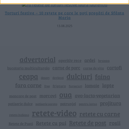
Torturi festive – 10 rețete pe care le poți pregăti de Sfânta
Maria
13.08.2025
advertorial
ardei
aperitiv rece
branza
cartofi
carne de porc
bucataria multiculturala
carne de vita
ceapa
dulciuri
faina
dovlecei
desert
fara carne
lapte
lamaie
friptura
free
fursecuri
oua
ovo-lacto-vegetarian
morcovi
mancare de post
prajitura
patiserie dulce
patrunjel
patiserie sarata
pentru iarna
retete-video
retete cu carne
reteta italiana
Rețete de post
rosii
Rețete cu pui
Retete de Pasti