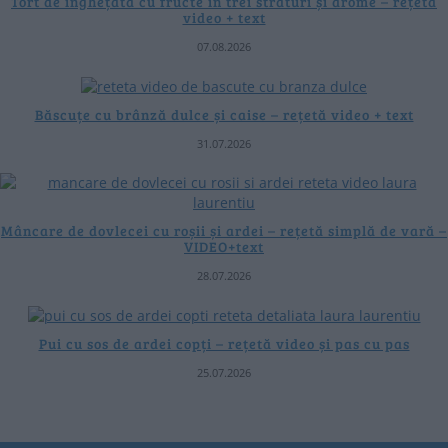
Tort de înghețată cu fructe în trei straturi și arome – rețetă
video + text
07.08.2026
Băscuțe cu brânză dulce și caise – rețetă video + text
31.07.2026
Mâncare de dovlecei cu roșii și ardei – rețetă simplă de vară –
VIDEO+text
28.07.2026
Pui cu sos de ardei copți – rețetă video și pas cu pas
25.07.2026