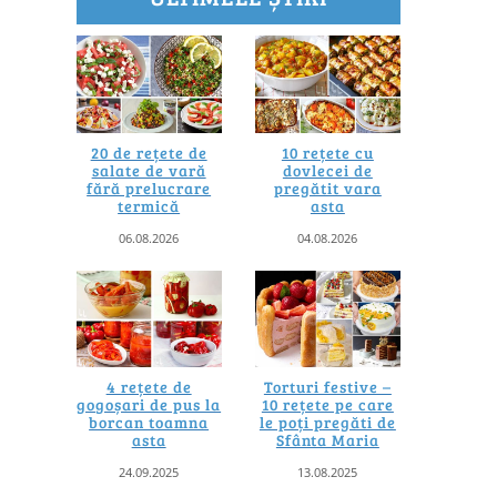
20 de rețete de
10 rețete cu
salate de vară
dovlecei de
fără prelucrare
pregătit vara
termică
asta
06.08.2026
04.08.2026
4 rețete de
Torturi festive –
gogoșari de pus la
10 rețete pe care
borcan toamna
le poți pregăti de
asta
Sfânta Maria
24.09.2025
13.08.2025