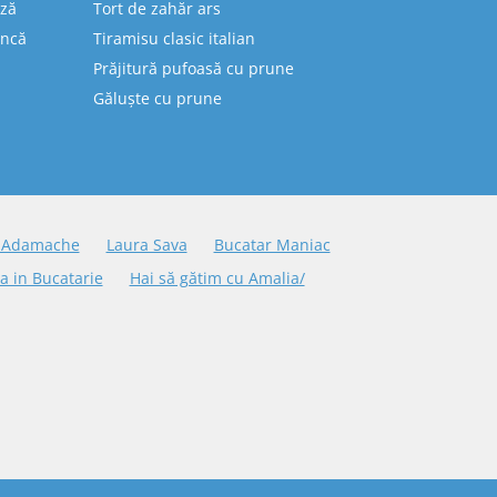
eză
Tort de zahăr ars
uncă
Tiramisu clasic italian
Prăjitură pufoasă cu prune
Găluște cu prune
 Adamache
Laura Sava
Bucatar Maniac
a in Bucatarie
Hai să gătim cu Amalia/