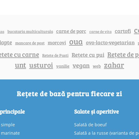
c
cartofi
carne de porc
bucataria multiculturala
nza
carne de vita
oua
lapte
ovo-lacto-vegetarian
morcovi
mancare de post
etete cu carne
Rețete de p
Rețete cu pui
Retete de Pasti
unt
zahar
usturoi
vegan
vanilie
web
Rețete de bază pentru fiecare zi
 principale
Salate și aperitive
e simple
Salată de boeuf
e marinate
Salată a la russe (varianta de p