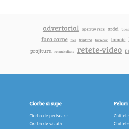
advertorial
ardei
aperitiv rece
bra
fara carne
lamaie
friptura
free
fursecuri
retete-video
r
prajitura
reteta italiana
Ciorbe si supe
Feluri
Ciorba de perișoare
Chiftel
Ciorbă de văcuță
Chiftel