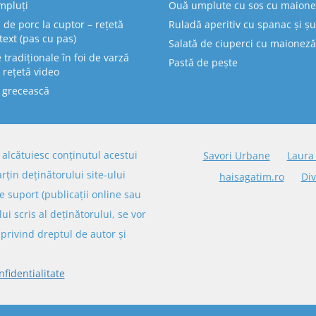
mpluți
Ouă umplute cu sos cu maion
 de porc la cuptor – rețetă
Ruladă aperitiv cu spanac și ș
text (pas cu pas)
Salată de ciuperci cu maioneză
tradiționale în foi de varză
Pastă de pește
 rețetă video
 grecească
re alcătuiesc conținutul acestui
Savori Urbane
Laura
arțin deținătorului site-ului
haisagatim.ro
Div
e suport (publicații online sau
lui scris al deținătorului, se vor
privind dreptul de autor și
nfidentialitate