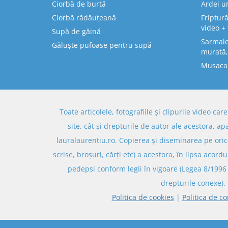
Ciorbă de burtă
Ardei u
Ciorbă rădăuțeană
Friptură
video + 
Supă de găină
Sarmale 
Găluște pufoase pentru supă
murată,
Musaca
Toate articolele, fotografiile și clipurile video ca
site, cât și drepturile de autor ale acestora, ap
lauralaurentiu.ro. Copierea și diseminarea pe oric
scrise, broșuri, cărți etc) a acestora, în lipsa acordu
pedepsi conform legii în vigoare (Legea 8/1996 
drepturile conexe).
Politica de cookies
|
Politica de co