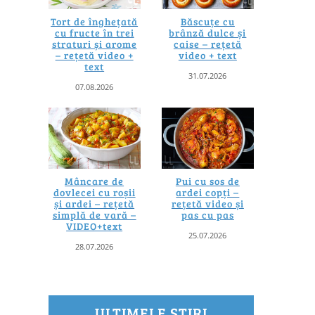
Tort de înghețată
Băscuțe cu
cu fructe în trei
brânză dulce și
straturi și arome
caise – rețetă
– rețetă video +
video + text
text
31.07.2026
07.08.2026
Mâncare de
Pui cu sos de
dovlecei cu roșii
ardei copți –
și ardei – rețetă
rețetă video și
simplă de vară –
pas cu pas
VIDEO+text
25.07.2026
28.07.2026
ULTIMELE ȘTIRI