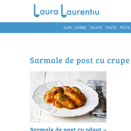
SUPE, CIORBE
SALATE
PASTE
PESTE
sarmale de post cu crupe
Sarmale de post cu păsat –