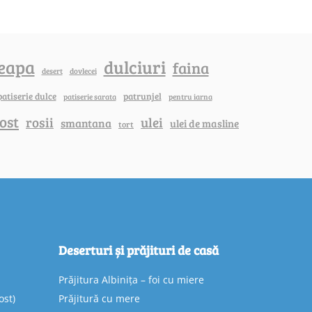
eapa
dulciuri
faina
dovlecei
desert
patiserie dulce
patrunjel
patiserie sarata
pentru iarna
ost
rosii
ulei
smantana
ulei de masline
tort
Deserturi și prăjituri de casă
Prăjitura Albinița – foi cu miere
ost)
Prăjitură cu mere