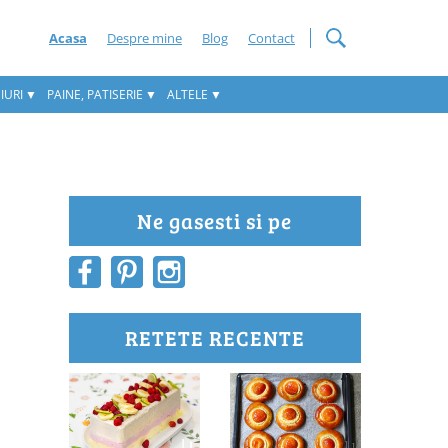
Acasa
Despre mine
Blog
Contact
IURI
PAINE, PATISERIE
ALTELE
Ne gasesti si pe
RETETE RECENTE