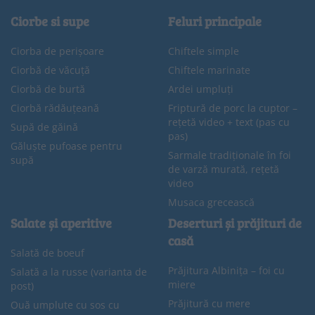
Ciorbe si supe
Feluri principale
Ciorba de perișoare
Chiftele simple
Ciorbă de văcuță
Chiftele marinate
Ciorbă de burtă
Ardei umpluți
Ciorbă rădăuțeană
Friptură de porc la cuptor –
rețetă video + text (pas cu
Supă de găină
pas)
Găluște pufoase pentru
Sarmale tradiționale în foi
supă
de varză murată, rețetă
video
Musaca grecească
Salate și aperitive
Deserturi și prăjituri de
casă
Salată de boeuf
Prăjitura Albinița – foi cu
Salată a la russe (varianta de
miere
post)
Prăjitură cu mere
Ouă umplute cu sos cu