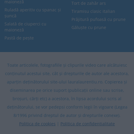
maioneză
Tort de zahăr ars
Ruladă aperitiv cu spanac și
Tiramisu clasic italian
șuncă
Prăjitură pufoasă cu prune
Salată de ciuperci cu
Găluște cu prune
maioneză
Pastă de pește
Toate articolele, fotografiile și clipurile video care alcătuiesc
conținutul acestui site, cât și drepturile de autor ale acestora,
aparțin deținătorului site-ului lauralaurentiu.ro. Copierea și
diseminarea pe orice suport (publicații online sau scrise,
broșuri, cărți etc) a acestora, în lipsa acordului scris al
deținătorului, se vor pedepsi conform legii în vigoare (Legea
8/1996 privind dreptul de autor și drepturile conexe).
Politica de cookies
|
Politica de confidentialitate