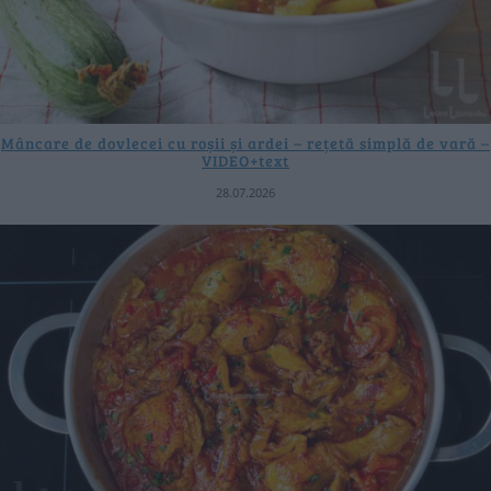
Mâncare de dovlecei cu roșii și ardei – rețetă simplă de vară –
VIDEO+text
28.07.2026