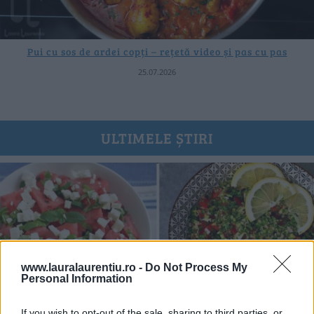
Pui cu sos de ardei copți – rețetă video și pas cu pas
25.07.2026
ULTIMELE ȘTIRI
www.lauralaurentiu.ro -
Do Not Process My
Personal Information
If you wish to opt-out of the sale, sharing to third parties, or