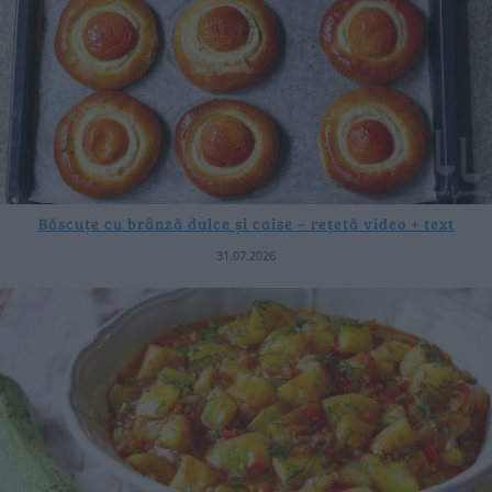
Băscuțe cu brânză dulce și caise – rețetă video + text
31.07.2026