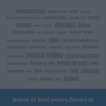
advertorial
ardei
aperitiv rece
branza
cartofi
carne de porc
bucataria multiculturala
carne de vita
ceapa
dulciuri
faina
dovlecei
desert
fara carne
lapte
lamaie
friptura
free
fursecuri
oua
ovo-lacto-vegetarian
morcovi
mancare de post
prajitura
patiserie dulce
patrunjel
patiserie sarata
pentru iarna
retete-video
retete cu carne
reteta italiana
Rețete de post
rosii
Rețete cu pui
Retete de Pasti
unt
usturoi
ulei
smantana
ulei de masline
tort
zahar
vegan
vanilie
web
Rețete de bază pentru fiecare zi