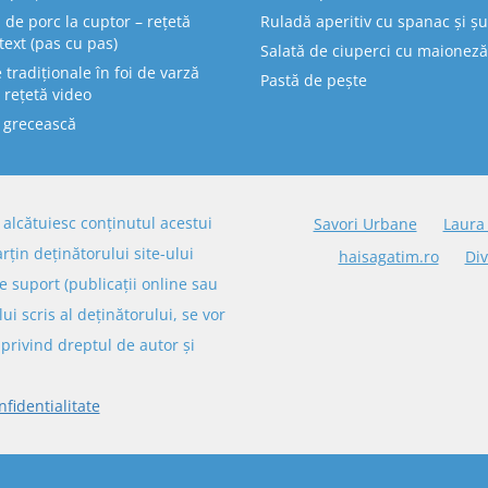
 de porc la cuptor – rețetă
Ruladă aperitiv cu spanac și ș
text (pas cu pas)
Salată de ciuperci cu maioneză
tradiționale în foi de varză
Pastă de pește
 rețetă video
 grecească
re alcătuiesc conținutul acestui
Savori Urbane
Laura
arțin deținătorului site-ului
haisagatim.ro
Div
e suport (publicații online sau
lui scris al deținătorului, se vor
privind dreptul de autor și
nfidentialitate