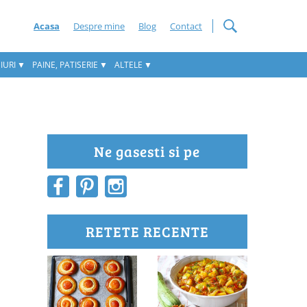
Acasa
Despre mine
Blog
Contact
IURI
PAINE, PATISERIE
ALTELE
Ne gasesti si pe
RETETE RECENTE