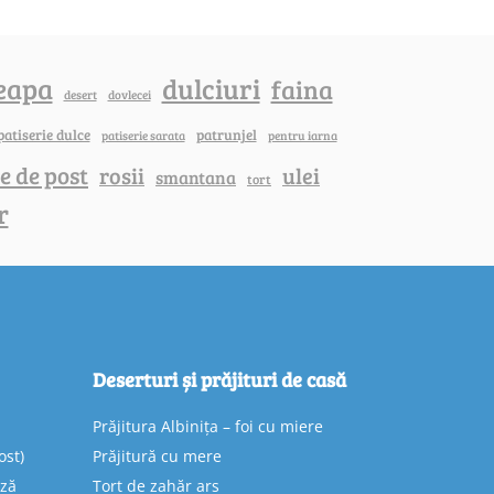
eapa
dulciuri
faina
dovlecei
desert
patiserie dulce
patrunjel
patiserie sarata
pentru iarna
e de post
rosii
ulei
smantana
tort
r
Deserturi și prăjituri de casă
Prăjitura Albinița – foi cu miere
ost)
Prăjitură cu mere
eză
Tort de zahăr ars