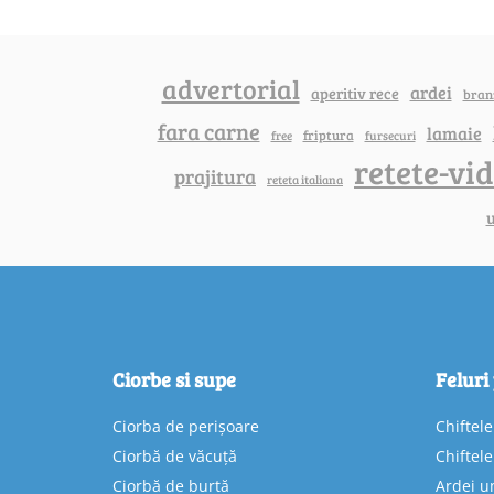
advertorial
ardei
aperitiv rece
bran
fara carne
lamaie
friptura
free
fursecuri
retete-vi
prajitura
reteta italiana
u
Ciorbe si supe
Feluri
Ciorba de perișoare
Chiftel
Ciorbă de văcuță
Chiftel
Ciorbă de burtă
Ardei u