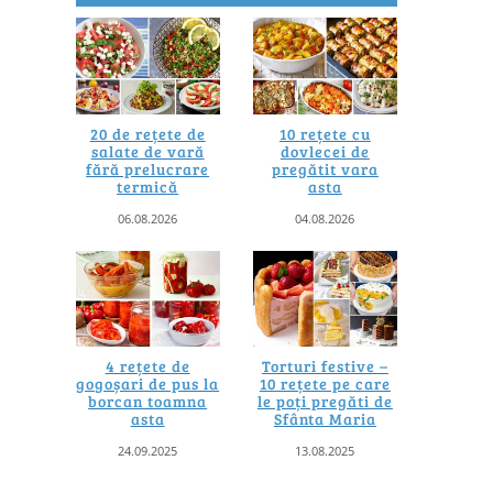
20 de rețete de
10 rețete cu
salate de vară
dovlecei de
fără prelucrare
pregătit vara
termică
asta
06.08.2026
04.08.2026
4 rețete de
Torturi festive –
gogoșari de pus la
10 rețete pe care
borcan toamna
le poți pregăti de
asta
Sfânta Maria
24.09.2025
13.08.2025