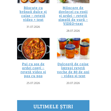
Băscuțe cu
Mâncare de
brânză dulce și
dovlecei cu roșii
caise – rețetă
și ardei – rețetă
video + text
simplă de vară –
VIDEO+text
31.07.2026
28.07.2026
Pui cu sos de
Dulceață de caise
ardei copți –
întregi rețetă
rețetă video și
veche de 80 de ani
pas cu pas
– video și text
25.07.2026
20.07.2026
ULTIMELE ȘTIRI