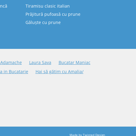
uncă
Tiramisu clasic italian
Prăjitură pufoasă cu prune
Găluște cu prune
 Adamache
Laura Sava
Bucatar Maniac
a in Bucatarie
Hai să gătim cu Amalia/
Made by
Twisted Design