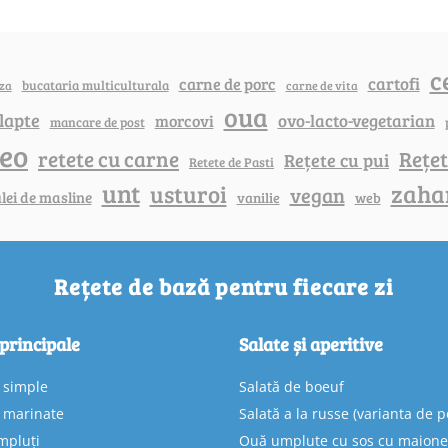
c
cartofi
carne de porc
bucataria multiculturala
za
carne de vita
oua
lapte
ovo-lacto-vegetarian
morcovi
mancare de post
deo
retete cu carne
Rețet
Rețete cu pui
Retete de Pasti
unt
zaha
usturoi
vegan
lei de masline
vanilie
web
Rețete de bază pentru fiecare zi
 principale
Salate și aperitive
e simple
Salată de boeuf
e marinate
Salată a la russe (varianta de p
mpluți
Ouă umplute cu sos cu maion