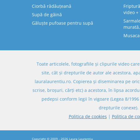
Ciorbă rădăuțeană
Friptură
video + 
Supă de găină
Sarmale 
Găluște pufoase pentru supă
murată,
Musaca
Toate articolele, fotografiile și clipurile video ca
site, cât și drepturile de autor ale acestora, ap
lauralaurentiu.ro. Copierea și diseminarea pe oric
scrise, broșuri, cărți etc) a acestora, în lipsa acordu
pedepsi conform legii în vigoare (Legea 8/1996 
drepturile conexe).
Politica de cookies
|
Politica de co
Copyright © 2009 - 2026
Laura Laurențiu