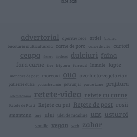
13.08.2025
advertorial
ardei
aperitiv rece
branza
cartofi
carne de porc
bucataria multiculturala
carne de vita
ceapa
dulciuri
faina
dovlecei
desert
fara carne
lapte
lamaie
friptura
free
fursecuri
oua
ovo-lacto-vegetarian
morcovi
mancare de post
prajitura
patiserie dulce
patrunjel
patiserie sarata
pentru iarna
retete-video
retete cu carne
reteta italiana
Rețete de post
rosii
Rețete cu pui
Retete de Pasti
unt
usturoi
ulei
smantana
ulei de masline
tort
zahar
vegan
vanilie
web