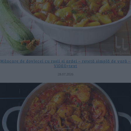
Mâncare de dovlecei cu roșii și ardei – rețetă simplă de vară –
VIDEO+text
28.07.2026