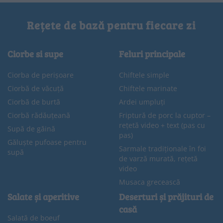
Rețete de bază pentru fiecare zi
Ciorbe si supe
Feluri principale
Ciorba de perișoare
Chiftele simple
Ciorbă de văcuță
Chiftele marinate
Ciorbă de burtă
Ardei umpluți
Ciorbă rădăuțeană
Friptură de porc la cuptor –
rețetă video + text (pas cu
Supă de găină
pas)
Găluște pufoase pentru
Sarmale tradiționale în foi
supă
de varză murată, rețetă
video
Musaca grecească
Salate și aperitive
Deserturi și prăjituri de
casă
Salată de boeuf