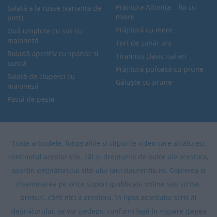
Prăjitura Albinița – foi cu
Salată a la russe (varianta de
miere
post)
Prăjitură cu mere
Ouă umplute cu sos cu
maioneză
Tort de zahăr ars
Ruladă aperitiv cu spanac și
Tiramisu clasic italian
șuncă
Prăjitură pufoasă cu prune
Salată de ciuperci cu
Găluște cu prune
maioneză
Pastă de pește
Toate articolele, fotografiile și clipurile video care alcătuiesc
conținutul acestui site, cât și drepturile de autor ale acestora,
aparțin deținătorului site-ului lauralaurentiu.ro. Copierea și
diseminarea pe orice suport (publicații online sau scrise,
broșuri, cărți etc) a acestora, în lipsa acordului scris al
deținătorului, se vor pedepsi conform legii în vigoare (Legea