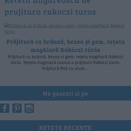
prajitura rakoczi turos
Prăjitură cu brânză, bezea și gem, rețeta
maghiară Rákóczi túrós
Prăjitură cu brânză, bezea și gem, rețeta maghiară Rákóczi
túrós. Rețeta maghiară clasică a prăjiturii Rákóczi túrós.
Prăjitură fină cu aluat …
Ne gasesti si pe
RETETE RECENTE