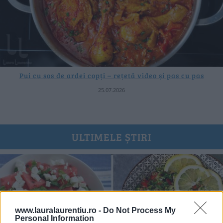
Pui cu sos de ardei copți – rețetă video și pas cu pas
25.07.2026
ULTIMELE ȘTIRI
www.lauralaurentiu.ro -
Do Not Process My
Personal Information