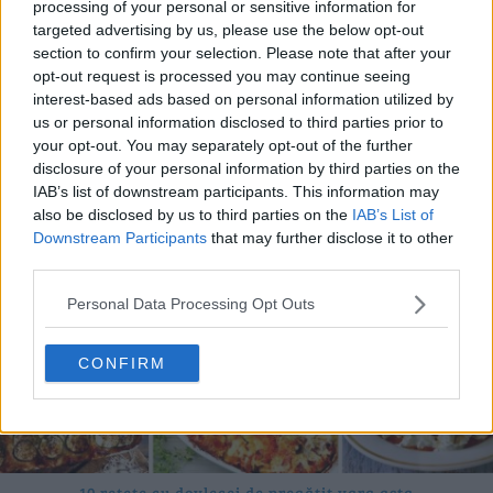
processing of your personal or sensitive information for
targeted advertising by us, please use the below opt-out
section to confirm your selection. Please note that after your
opt-out request is processed you may continue seeing
20 de rețete de salate de vară fără prelucrare termică
interest-based ads based on personal information utilized by
06.08.2026
us or personal information disclosed to third parties prior to
your opt-out. You may separately opt-out of the further
disclosure of your personal information by third parties on the
IAB’s list of downstream participants. This information may
also be disclosed by us to third parties on the
IAB’s List of
Downstream Participants
that may further disclose it to other
third parties.
Personal Data Processing Opt Outs
CONFIRM
10 rețete cu dovlecei de pregătit vara asta