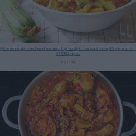
Mâncare de dovlecei cu roșii și ardei – rețetă simplă de vară –
VIDEO+text
28.07.2026