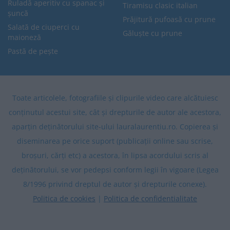
Ruladă aperitiv cu spanac și
Tiramisu clasic italian
șuncă
Prăjitură pufoasă cu prune
Salată de ciuperci cu
Găluște cu prune
maioneză
Pastă de pește
Toate articolele, fotografiile și clipurile video care alcătuiesc
conținutul acestui site, cât și drepturile de autor ale acestora,
aparțin deținătorului site-ului lauralaurentiu.ro. Copierea și
diseminarea pe orice suport (publicații online sau scrise,
broșuri, cărți etc) a acestora, în lipsa acordului scris al
deținătorului, se vor pedepsi conform legii în vigoare (Legea
8/1996 privind dreptul de autor și drepturile conexe).
Politica de cookies
|
Politica de confidentialitate