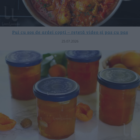
Pui cu sos de ardei copți – rețetă video și pas cu pas
25.07.2026