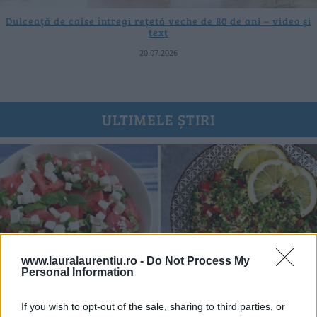
Dulceață de caise întregi rețetă veche de 80 de ani – video și
text
20.07.2026
ULTIMELE ȘTIRI
www.lauralaurentiu.ro -
Do Not Process My
Personal Information
If you wish to opt-out of the sale, sharing to third parties, or