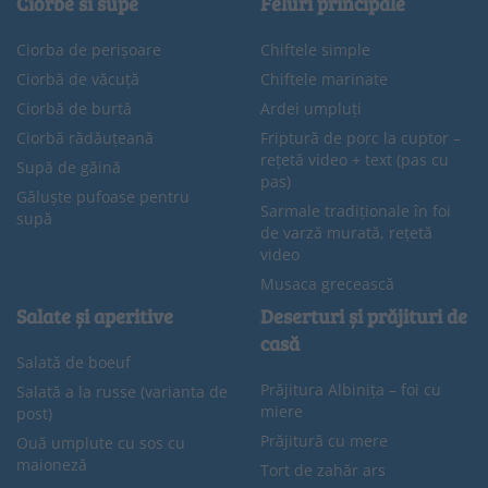
Ciorbe si supe
Feluri principale
Ciorba de perișoare
Chiftele simple
Ciorbă de văcuță
Chiftele marinate
Ciorbă de burtă
Ardei umpluți
Ciorbă rădăuțeană
Friptură de porc la cuptor –
rețetă video + text (pas cu
Supă de găină
pas)
Găluște pufoase pentru
Sarmale tradiționale în foi
supă
de varză murată, rețetă
video
Musaca grecească
Salate și aperitive
Deserturi și prăjituri de
casă
Salată de boeuf
Prăjitura Albinița – foi cu
Salată a la russe (varianta de
miere
post)
Prăjitură cu mere
Ouă umplute cu sos cu
maioneză
Tort de zahăr ars