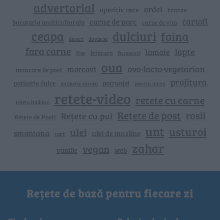
advertorial
ardei
aperitiv rece
branza
cartofi
carne de porc
bucataria multiculturala
carne de vita
ceapa
dulciuri
faina
dovlecei
desert
fara carne
lapte
lamaie
friptura
free
fursecuri
oua
ovo-lacto-vegetarian
morcovi
mancare de post
prajitura
patiserie dulce
patrunjel
patiserie sarata
pentru iarna
retete-video
retete cu carne
reteta italiana
Rețete de post
rosii
Rețete cu pui
Retete de Pasti
unt
usturoi
ulei
smantana
ulei de masline
tort
zahar
vegan
vanilie
web
Rețete de bază pentru fiecare zi