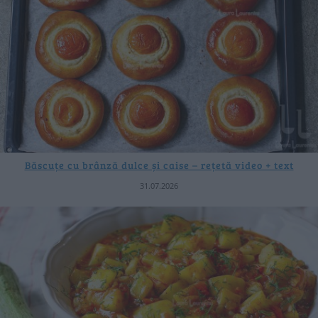
Băscuțe cu brânză dulce și caise – rețetă video + text
31.07.2026